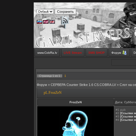
www.CobRa.lv
LIVE Stream
SMS SHOP
Форум
D
1
Страница
1
из
1
Форум
»
СЕРВЕРА Counter Strike 1.6 CS.COBRA.LV
»
Слот на с
pL.FrozZeN
FrozZeN
Дата: Суббота
#1 pub
#2
[Ссылки м
#3
[Ссылки м
#4
[Ссылки м