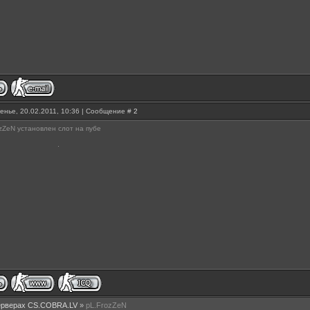
енье, 20.02.2011, 10:36 | Сообщение #
2
ozZeN установлен слот на пубе
ерверах CS.COBRA.LV
»
pL.FrozZeN