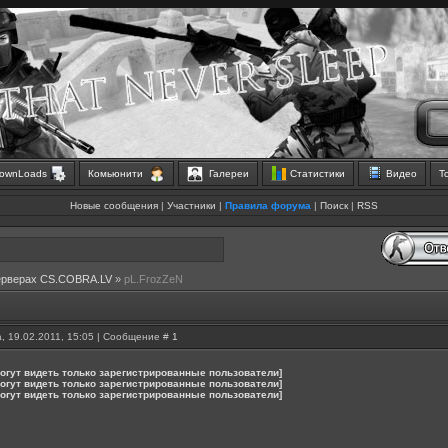
ownLoads
Комьюнити
Галереи
Статистики
Видео
Т
Новые сообщения
|
Участники
|
Правила форума
|
Поиск
|
RSS
ерверах CS.COBRA.LV
»
pL.FrozZeN
, 19.02.2011, 15:05 | Сообщение #
1
огут видеть только зарегистрированные пользователи]
огут видеть только зарегистрированные пользователи]
огут видеть только зарегистрированные пользователи]