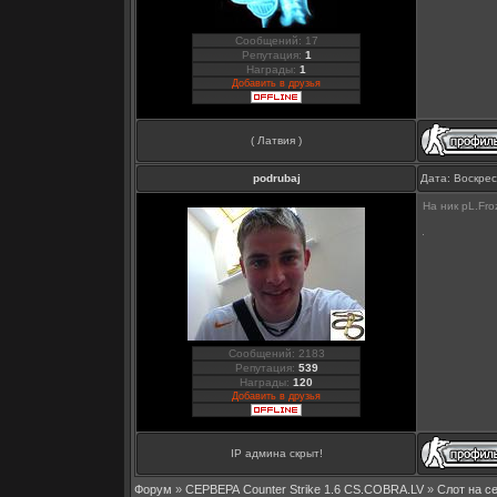
Сообщений: 17
Репутация:
1
Награды:
1
Добавить в друзья
( Латвия )
podrubaj
Дата: Воскрес
На ник pL.Fr
Сообщений: 2183
Репутация:
539
Награды:
120
Добавить в друзья
IP админа скрыт!
Форум
»
СЕРВЕРА Counter Strike 1.6 CS.COBRA.LV
»
Слот на с