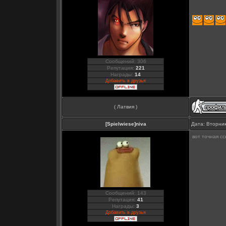
Сообщений: 306
Репутация:
221
Награды:
14
Добавить в друзья
( Латвия )
[Spielwiese]niva
Дата: Вторник
вот точная с
Сообщений: 143
Репутация:
41
Награды:
3
Добавить в друзья