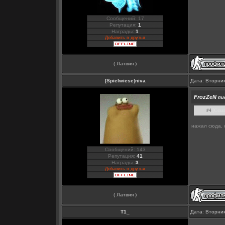
Сообщений: 17
Репутация:
1
Награды:
1
Добавить в друзья
( Латвия )
[Spielwiese]niva
Дата: Вторник
FrozZeN
пис
#4
[Ссыл
нажал сюда, 
Сообщений: 143
Репутация:
41
Награды:
3
Добавить в друзья
( Латвия )
Т1_
Дата: Вторник