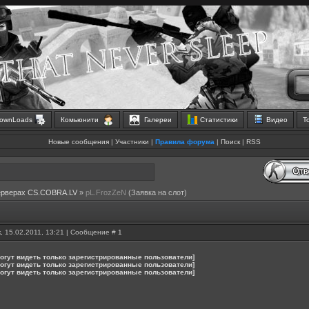
ownLoads
Комьюнити
Галереи
Статистики
Видео
Т
Новые сообщения
|
Участники
|
Правила форума
|
Поиск
|
RSS
ерверах CS.COBRA.LV
»
pL.FrozZeN
(Заявка на слот)
, 15.02.2011, 13:21 | Сообщение #
1
огут видеть только зарегистрированные пользователи]
огут видеть только зарегистрированные пользователи]
огут видеть только зарегистрированные пользователи]