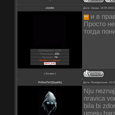
s1m0n
Дата: Среда, 19.05.2010
и в пра
Просто не
тогда пон
Сообщений: 2158
Репутация:
251
Награды:
74
Добавить в друзья
( Латвия )
PrOm1TaY[Zep4ik]
Дата: Понедельник, 10.0
Nju neznaj
nravica vod
bila bi zdo
umeju hara