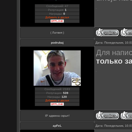
Сообщений: 47
Репутация:
1
Награды:
0
Добавить в друзья
( Латвия )
podrubaj
Дата: Понедельник, 10.0
Для напис
только з
Сообщений: 2183
Репутация:
539
Награды:
120
Добавить в друзья
IP админа скрыт!
apFeL
Дата: Понедельник, 10.0