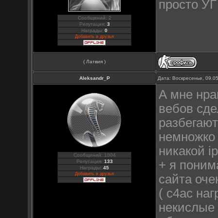
просто У
Сообщений: 2
Репутация:
3
Награды:
0
Добавить в друзья
( Латвия )
Aleksandr_P
Дата: Воскресенье, 09.0
А мне нра
вебов сдел
разбегают
немножко 
никакой ip
Сообщений: 1004
+ я поним
Репутация:
133
Награды:
45
Добавить в друзья
сайта оче
( с4ас наг
некислые 