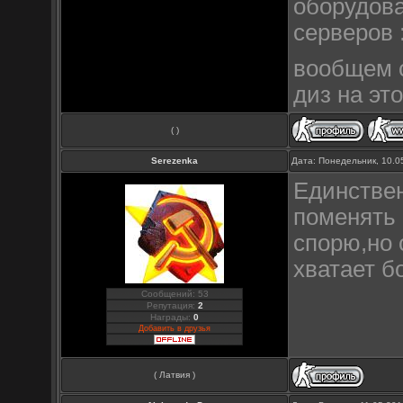
оборудова
серверов 
вообщем с
диз на эт
( )
Serezenka
Дата: Понедельник, 10.0
Единствен
поменять 
спорю,но 
хватает 
Сообщений: 53
Репутация:
2
Награды:
0
Добавить в друзья
( Латвия )