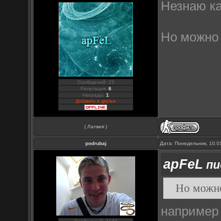
Незнаю ка
Но можно 
Сообщений: 23
Репутация:
6
Награды:
1
Добавить в друзья
( Латвия )
podrubaj
Дата: Понедельник, 10.0
apFeL
пи
Но можно
например