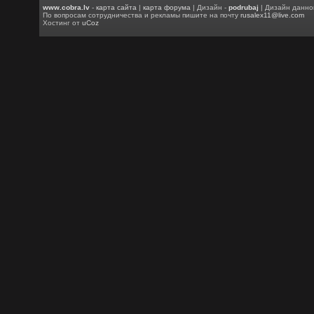
www.cobra.lv
-
карта сайта
|
карта форума
| Дизайн -
podrubaj
| Дизайн данно
По вопросам сотрудничества и рекламы пишите на почту
rusalex11@live.com
Хостинг от
uCoz