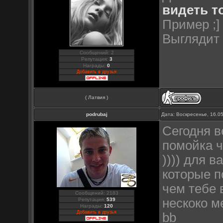
видеть т
Пример ;]
Выглядит 
Сообщений: 2
Репутация:
3
Награды:
0
Добавить в друзья
( Латвия )
podrubaj
Дата: Воскресенье, 16.0
Сегодня в
помойка ч
)))) для в
которые по
чем тебе 
Сообщений: 2183
нескоко м
Репутация:
539
Награды:
120
Добавить в друзья
bb