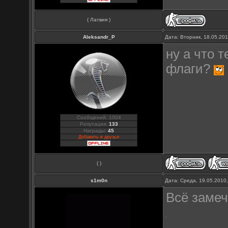
( Латвия )
Aleksandr_P
Дата: Вторник, 18.05.20
ну а что 
флаги?
Сообщений: 1004
Репутация:
133
Награды:
45
Добавить в друзья
( )
s1m0n
Дата: Среда, 19.05.2010
Всё заме