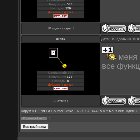
Сообщений: 2183
Репутация:
539
Награды:
120
Добавить в друзья
IP админа скрыт!
d0d1k
Дата: Понедельник, 10.0
меня в
все функ
Сообщений: 139
Репутация:
177
Награды:
5
Добавить в друзья
( Латвия )
Форум
»
СЕРВЕРА Counter Strike 1.6 CS.COBRA.LV
»
У меня есть идея!
»
1
Страница
1
из
1