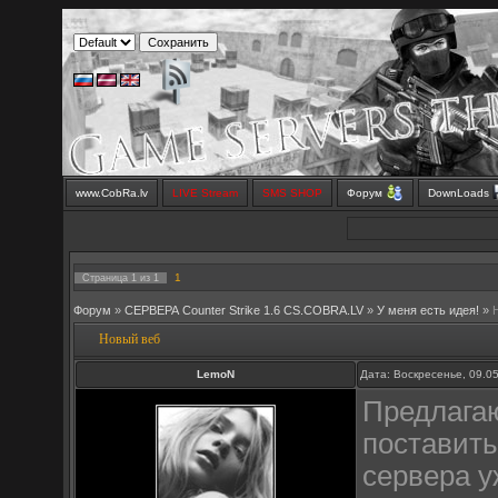
www.CobRa.lv
LIVE Stream
SMS SHOP
Форум
DownLoads
1
Страница
1
из
1
Форум
»
СЕРВЕРА Counter Strike 1.6 CS.COBRA.LV
»
У меня есть идея!
»
Новый веб
LemoN
Дата: Воскресенье, 09.0
Предлагаю
поставить
сервера у