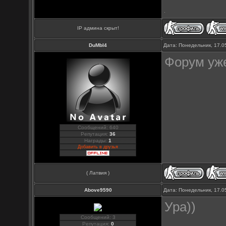
IP админа скрыт!
DuMbI4
Дата: Понедельник, 17.0
Форум уже
Сообщений: 640
Репутация:
36
Награды:
1
Добавить в друзья
( Латвия )
Above9590
Дата: Понедельник, 17.0
Ура))
Сообщений: 3
Репутация:
0