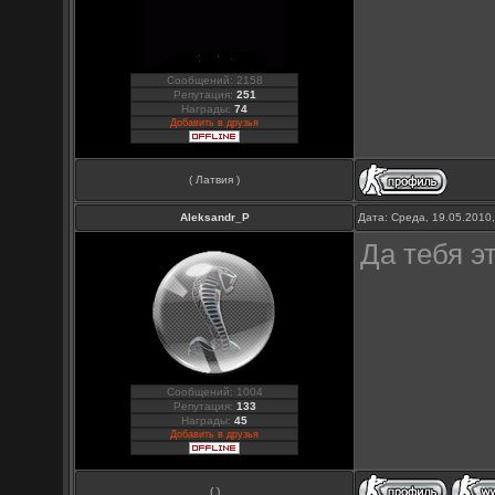
Сообщений: 2158
Репутация:
251
Награды:
74
Добавить в друзья
( Латвия )
Aleksandr_P
Дата: Среда, 19.05.2010
Да тебя э
Сообщений: 1004
Репутация:
133
Награды:
45
Добавить в друзья
( )