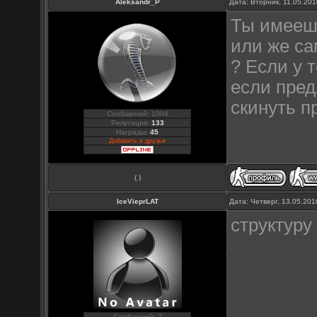
Aleksandr_P
Дата: Вторник, 11.05.20
Ты имеешь
или же са
? Если у 
если пред
скинуть 
Сообщений: 1004
Репутация:
133
Награды:
45
Добавить в друзья
( )
IceVieprLAT
Дата: Четверг, 13.05.20
структуру
Сообщений: 7