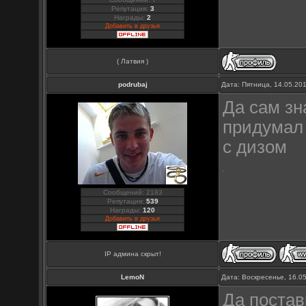
Репутация:
3
Награды:
2
Добавить в друзья
( Латвия )
podrubaj
Дата: Пятница, 14.05.20
Да сам зн
придумал 
с дизом
Сообщений: 2183
Репутация:
539
Награды:
120
Добавить в друзья
IP админа скрыт!
LemoN
Дата: Воскресенье, 16.0
Да постав