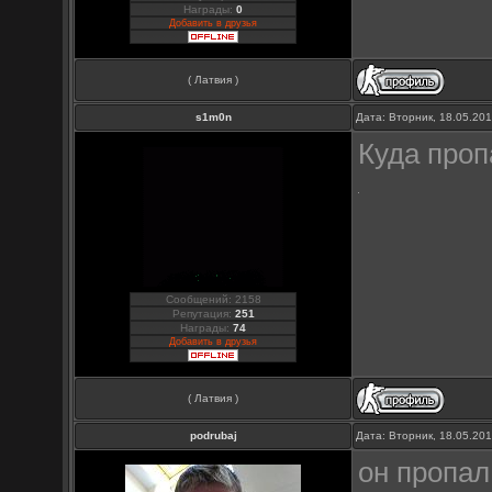
Награды:
0
Добавить в друзья
( Латвия )
s1m0n
Дата: Вторник, 18.05.20
Куда проп
Сообщений: 2158
Репутация:
251
Награды:
74
Добавить в друзья
( Латвия )
podrubaj
Дата: Вторник, 18.05.20
он пропал