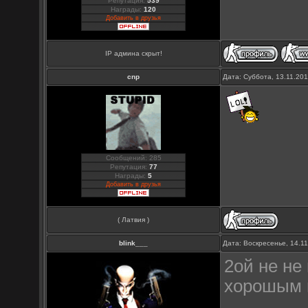
Репутация:
539
Награды:
120
Добавить в друзья
IP админа скрыт!
cnp
Дата: Суббота, 13.11.20
Сообщений: 285
Репутация:
77
Награды:
5
Добавить в друзья
( Латвия )
blink___
Дата: Воскресенье, 14.1
2ой не не 
хорошым и