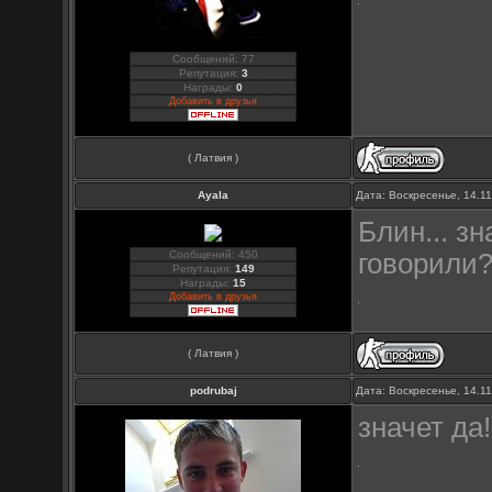
Сообщений: 77
Репутация:
3
Награды:
0
Добавить в друзья
( Латвия )
Ayala
Дата: Воскресенье, 14.1
Блин... зн
Сообщений: 450
говорили
Репутация:
149
Награды:
15
Добавить в друзья
( Латвия )
podrubaj
Дата: Воскресенье, 14.1
значет да