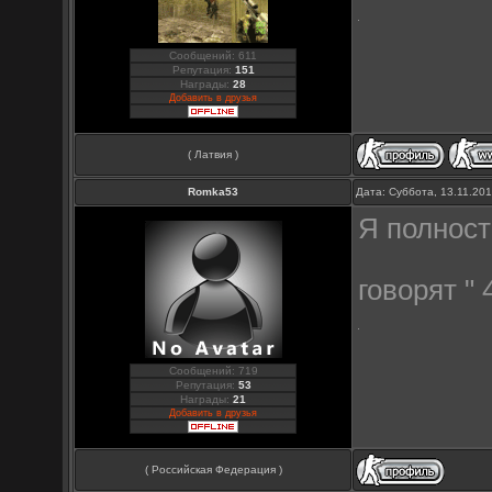
Сообщений: 611
Репутация:
151
Награды:
28
Добавить в друзья
( Латвия )
Romka53
Дата: Суббота, 13.11.20
Я полност
говорят " 4
Сообщений: 719
Репутация:
53
Награды:
21
Добавить в друзья
( Российская Федерация )