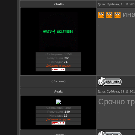
s1m0n
Дата: Суббота, 13.11.20
ина
Сообщений: 2158
Репутация:
251
Награды:
74
Добавить в друзья
( Латвия )
Ayala
Дата: Суббота, 13.11.20
Срочно тр
Сообщений: 450
Репутация:
149
Награды:
15
Добавить в друзья
( Латвия )