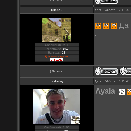
RusSeL
Дата: Суббота, 13.11.20
Да 
Сообщений: 611
Репутация:
151
Награды:
28
Добавить в друзья
( Латвия )
podrubaj
Дата: Суббота, 13.11.20
Ayala
,
Сообщений: 2183