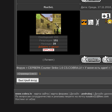
RusSeL
Дата: Среда, 17.11.2010
Сообщений: 611
Репутация:
151
Награды:
28
Добавить в друзья
( Латвия )
Форум
»
СЕРВЕРА Counter Strike 1.6 CS.COBRA.LV
»
У меня есть идея!
»
1
Страница
1
из
1
www.cobra.lv
-
карта сайта
|
карта форума
| Дизайн -
podrubaj
| Дизайн данно
По вопросам сотрудничества и рекламы пишите на почту
rusalex11@live.com
Хостинг от
uCoz