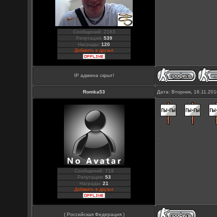
Сообщений: 2183
Репутация:
539
Награды:
120
Добавить в друзья
IP админа скрыт!
Romka53
Дата: Вторник, 16.11.20
Сообщений: 719
Репутация:
53
Награды:
21
Добавить в друзья
( Российская Федерация )