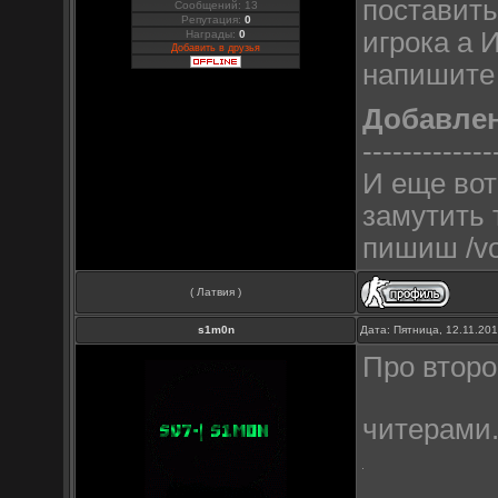
поставить
Сообщений: 13
Репутация:
0
игрока а 
Награды:
0
Добавить в друзья
напишите 
Добавле
-------------
И еще вот
замутить 
пишиш /vo
( Латвия )
s1m0n
Дата: Пятница, 12.11.20
Про второ
читерами.