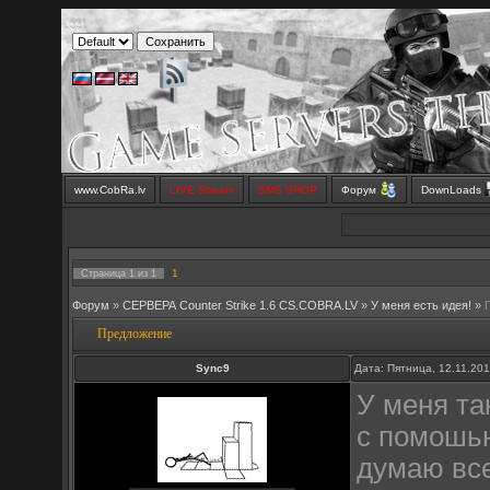
www.CobRa.lv
LIVE Stream
SMS SHOP
Форум
DownLoads
1
Страница
1
из
1
Форум
»
СЕРВЕРА Counter Strike 1.6 CS.COBRA.LV
»
У меня есть идея!
»
Предложение
Sync9
Дата: Пятница, 12.11.20
У меня та
с помошью
думаю все