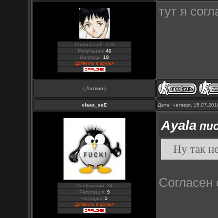
тут я согл
Сообщений: 270
Репутация:
46
Награды:
18
Добавить в друзья
( Латвия )
vlaaa_eeE
Дата: Четверг, 15.07.20
Ayala
пис
Ну так не
Согласен 
Сообщений: 34
Репутация:
9
Награды:
1
Добавить в друзья