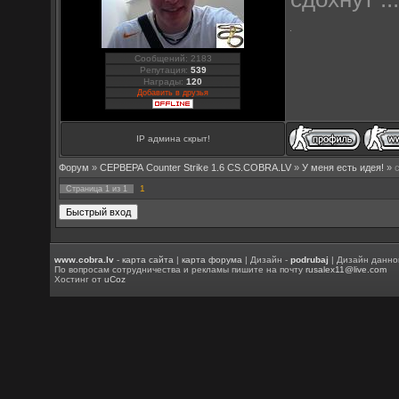
Сообщений: 2183
Репутация:
539
Награды:
120
Добавить в друзья
IP админа скрыт!
Форум
»
СЕРВЕРА Counter Strike 1.6 CS.COBRA.LV
»
У меня есть идея!
»
1
Страница
1
из
1
www.cobra.lv
-
карта сайта
|
карта форума
| Дизайн -
podrubaj
| Дизайн данно
По вопросам сотрудничества и рекламы пишите на почту
rusalex11@live.com
Хостинг от
uCoz