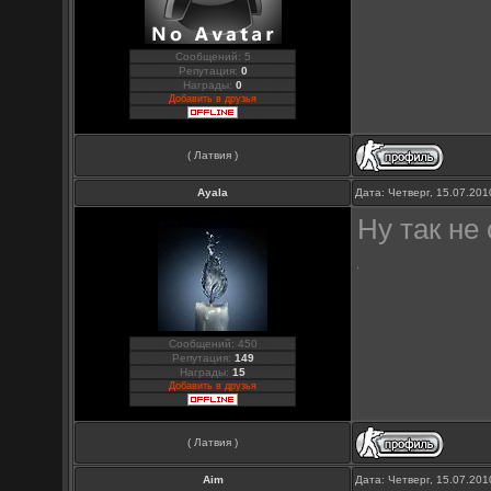
Сообщений: 5
Репутация:
0
Награды:
0
Добавить в друзья
( Латвия )
Ayala
Дата: Четверг, 15.07.20
Ну так не
Сообщений: 450
Репутация:
149
Награды:
15
Добавить в друзья
( Латвия )
Aim
Дата: Четверг, 15.07.20