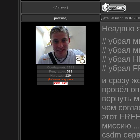
( Латвия )
podrubaj
Дата: Четверг, 15.07.20
Неадвно я
# убрал м
# убрал м
# убрал H
# убрал F
Сообщений: 2183
Репутация:
539
Награды:
120
и сразу ж
Добавить в друзья
провёл оп
вернуть ми
чем согла
этот FREE
миссию ...
csdm серв