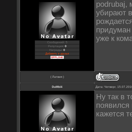
podrubaj, 
убирают в
рождается
придуман 
уже к ком
Сообщений: 5
Репутация:
0
Награды:
0
Добавить в друзья
( Латвия )
DuMbI4
Дата: Четверг, 15.07.20
Ну так в 
появился 
кажется т