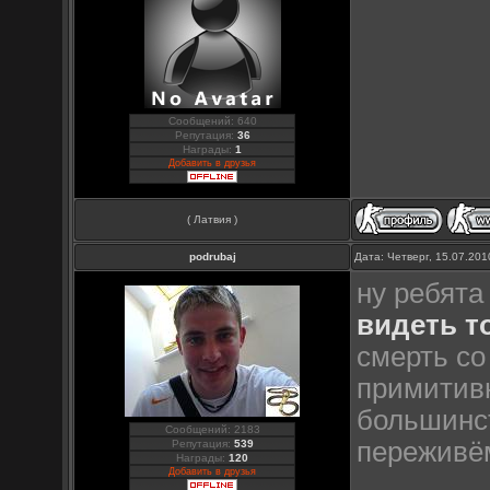
Сообщений: 640
Репутация:
36
Награды:
1
Добавить в друзья
( Латвия )
podrubaj
Дата: Четверг, 15.07.20
ну ребята
видеть т
смерть со
примитивн
большинст
Сообщений: 2183
переживём
Репутация:
539
Награды:
120
Добавить в друзья