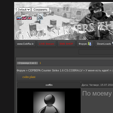
www.CobRa.lv
LIVE Stream
SMS SHOP
Форум
DownLoads
1
Страница
1
из
1
Форум
»
СЕРВЕРА Counter Strike 1.6 CS.COBRA.LV
»
У меня есть идея!
»
csdm plant
coffin
Дата: Четверг, 15.07.20
По моему 