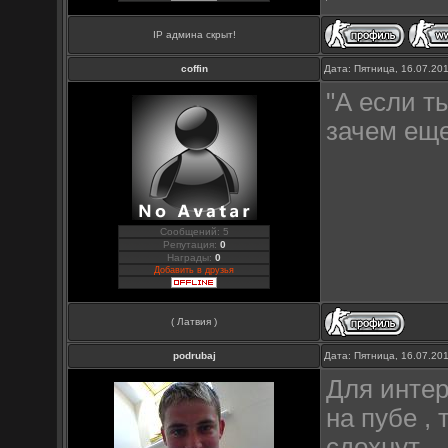
IP админа скрыт!
coffin
Дата: Пятница, 16.07.20
"А если т
зачем ещ
Сообщений: 5
Репутация:
0
Награды:
0
Добавить в друзья
( Латвия )
podrubaj
Дата: Пятница, 16.07.20
Для интере
на пубе ,
сдохнут ...