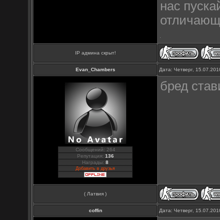
нас пуска
отличающи
IP админа скрыт!
Evan_Chambers
Дата: Четверг, 15.07.20
бред став
Сообщений: 264
Репутация:
136
Награды:
8
Добавить в друзья
( Латвия )
coffin
Дата: Четверг, 15.07.20