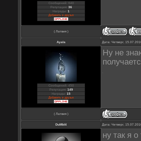
Сообщений: 640
Репутация:
36
Награды:
1
Добавить в друзья
( Латвия )
Ayala
Дата: Четверг, 15.07.20
Ну не зна
получаетс
Сообщений: 450
Репутация:
149
Награды:
15
Добавить в друзья
( Латвия )
DuMbI4
Дата: Четверг, 15.07.20
ну так я 