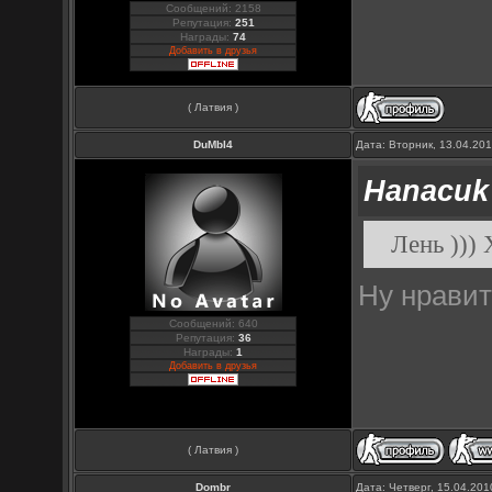
Сообщений: 2158
Репутация:
251
Награды:
74
Добавить в друзья
( Латвия )
DuMbI4
Дата: Вторник, 13.04.20
Hanacuk
Лень )))
Ну нравит
Сообщений: 640
Репутация:
36
Награды:
1
Добавить в друзья
( Латвия )
Dombr
Дата: Четверг, 15.04.20