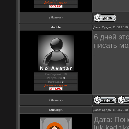
Добавить в друзья
( Латвия )
double
Дата: Среда, 11.08.2010
6 дней эт
писать мо
Сообщений: 10
Репутация:
0
Награды:
0
Добавить в друзья
( Латвия )
StunM@n
Дата: Среда, 11.08.2010
Дата: Пон
luk kad tik