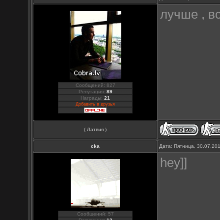
лучше , в
Сообщений: 827
Репутация:
89
Награды:
21
Добавить в друзья
( Латвия )
cka
Дата: Пятница, 30.07.20
hey]]
Сообщений: 57