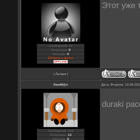
Этот уже ту
Сообщений: 10
Репутация:
0
Награды:
0
Добавить в друзья
( Латвия )
StunM@n
Дата: Вторник, 10.08.20
duraki pac
Сообщений: 103
Репутация:
13
Награды:
5