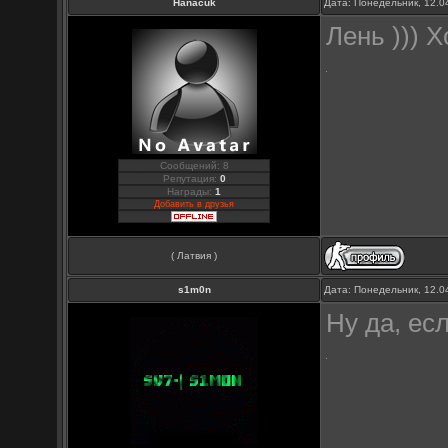
Hanacuk
Дата: Понедельник, 12.0
Лень ))) 
Сообщений: 8
Репутация:
0
Награды:
1
Добавить в друзья
( Латвия )
s1m0n
Дата: Понедельник, 12.0
Ну да, ес