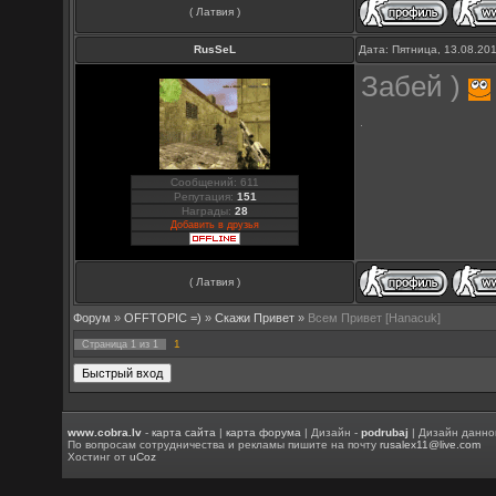
( Латвия )
RusSeL
Дата: Пятница, 13.08.20
Забей )
Сообщений: 611
Репутация:
151
Награды:
28
Добавить в друзья
( Латвия )
Форум
»
OFFTOPIC =)
»
Скажи Привет
»
Всем Привет [Hanacuk]
1
Страница
1
из
1
www.cobra.lv
-
карта сайта
|
карта форума
| Дизайн -
podrubaj
| Дизайн данно
По вопросам сотрудничества и рекламы пишите на почту
rusalex11@live.com
Хостинг от
uCoz