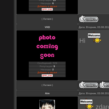
Репутация:
13
Награды:
6
Добавить в друзья
( Латвия )
VKD
Дата: Вторник, 03.08.20
Hi
Сообщений: 529
Репутация:
9
Награды:
2
Добавить в друзья
( Латвия )
Aim
Дата: Вторник, 03.08.20
zdar