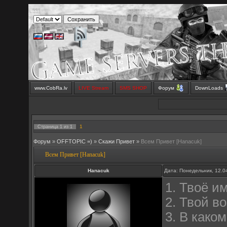
www.CobRa.lv
LIVE Stream
SMS SHOP
Форум
DownLoads
1
Страница
1
из
1
Форум
»
OFFTOPIC =)
»
Скажи Привет
»
Всем Привет [Hanacuk]
Всем Привет [Hanacuk]
Hanacuk
Дата: Понедельник, 12.0
1. Твоё и
2. Твой в
3. В како