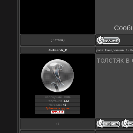
Сооб
( Латвия )
Aleksandr_P
Дата: Понедельник, 12.0
толстяк в
Сообщений: 1004
Репутация:
133
Награды:
45
Добавить в друзья
( )