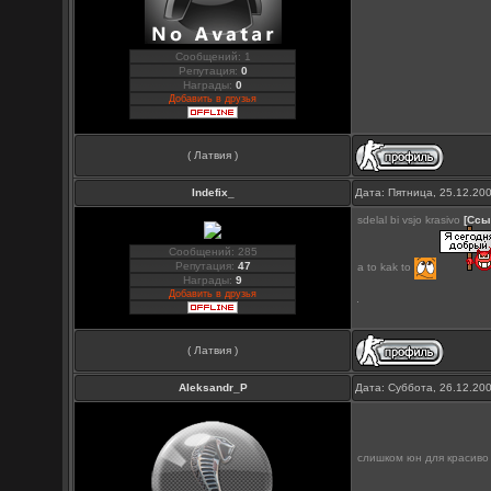
Сообщений: 1
Репутация:
0
Награды:
0
Добавить в друзья
( Латвия )
Indefix_
Дата: Пятница, 25.12.20
sdelal bi vsjo krasivo
[Ссы
Сообщений: 285
Репутация:
47
a to kak to
Награды:
9
Добавить в друзья
( Латвия )
Aleksandr_P
Дата: Суббота, 26.12.20
слишком юн для красив