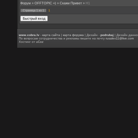
Форум
»
OFFTOPIC =)
»
Скажи Привет
»
H1
1
Страница
1
из
1
www.cobra.lv
-
карта сайта
|
карта форума
| Дизайн -
podrubaj
| Дизайн данно
По вопросам сотрудничества и рекламы пишите на почту
rusalex11@live.com
Хостинг от
uCoz