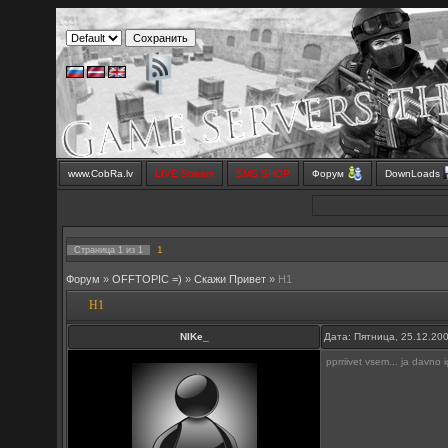
www.CobRa.lv
LIVE Stream
SMS SHOP
Форум
DownLoads
1
Страница
1
из
1
Форум
»
OFFTOPIC =)
»
Скажи Привет
»
H1
H1
NIKe_
Дата: Пятница, 25.12.20
pprriivet vsem... ja davno