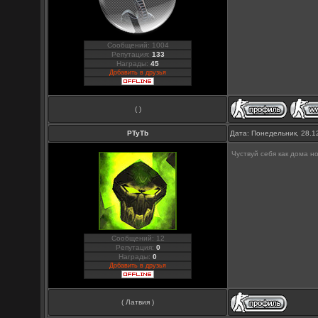
Сообщений: 1004
Репутация:
133
Награды:
45
Добавить в друзья
( )
PTyTb
Дата: Понедельник, 28.1
Чуствуй себя как дома н
Сообщений: 12
Репутация:
0
Награды:
0
Добавить в друзья
( Латвия )