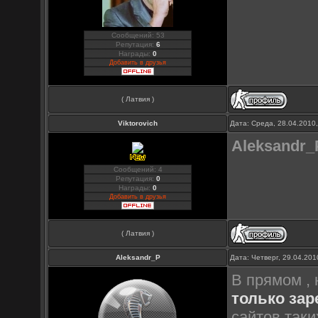
Сообщений: 53
Репутация:
6
Награды:
0
Добавить в друзья
( Латвия )
Viktorovich
Дата: Среда, 28.04.2010
Aleksandr_
Сообщений: 4
Репутация:
0
Награды:
0
Добавить в друзья
( Латвия )
Aleksandr_P
Дата: Четверг, 29.04.20
В прямом , 
только за
сайтов так