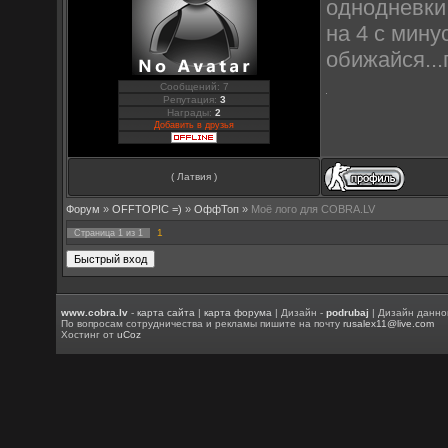
однодневки.
на 4 с мину
обижайся...
Сообщений: 7
Репутация:
3
Награды:
2
Добавить в друзья
( Латвия )
Форум
»
OFFTOPIC =)
»
OффТоп
»
Моё лого для COBRA.LV
1
Страница
1
из
1
www.cobra.lv
-
карта сайта
|
карта форума
| Дизайн -
podrubaj
| Дизайн данно
По вопросам сотрудничества и рекламы пишите на почту
rusalex11@live.com
Хостинг от
uCoz