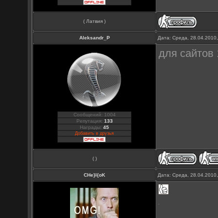
( Латвия )
Aleksandr_P
Дата: Среда, 28.04.2010
для сайтов 
Сообщений: 1004
Репутация:
133
Награды:
45
Добавить в друзья
( )
CHe}I{oK
Дата: Среда, 28.04.2010