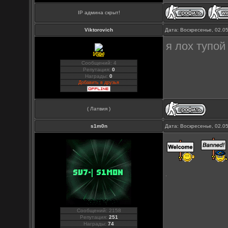
IP админа скрыт!
Viktorovich
Дата: Воскресенье, 02.0
я лох тупо
Сообщений: 4
Репутация:
0
Награды:
0
Добавить в друзья
( Латвия )
s1m0n
Дата: Воскресенье, 02.0
Сообщений: 2158
Репутация:
251
Награды:
74