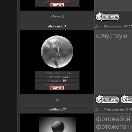
Добавить в друзья
( Латвия )
Aleksandr_P
Дата: Воскресенье, 02.0
сочуствую
Сообщений: 1004
Репутация:
133
Награды:
45
Добавить в друзья
( )
IceVieprLAT
Дата: Понедельник, 17.0
фотожабой 
фотожопа н