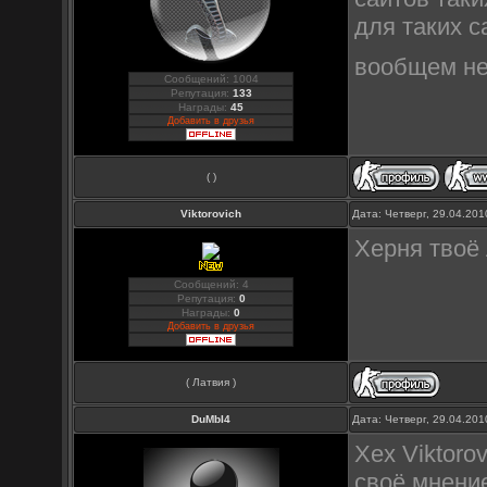
для таких с
вообщем не 
Сообщений: 1004
Репутация:
133
Награды:
45
Добавить в друзья
( )
Viktorovich
Дата: Четверг, 29.04.20
Херня твоё 
Сообщений: 4
Репутация:
0
Награды:
0
Добавить в друзья
( Латвия )
DuMbI4
Дата: Четверг, 29.04.20
Хех Viktoro
своё мнение