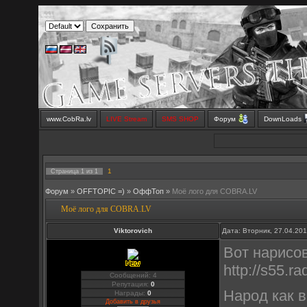
www.CobRa.lv
LIVE Stream
SMS SHOP
Форум
DownLoads
1
Страница
1
из
1
Форум
»
OFFTOPIC =)
»
OффТоп
»
Моё лого для COBRA.LV
Моё лого для COBRA.LV
Viktorovich
Дата: Вторник, 27.04.20
Вот нарисов
http://s55.r
Сообщений: 4
Репутация:
0
Народ как 
Награды:
0
Добавить в друзья