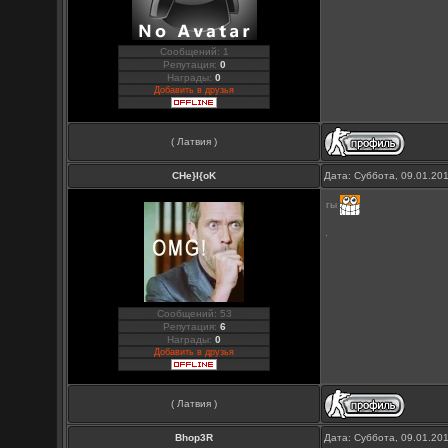
Сообщений: 1
Репутация:
0
Награды:
0
Добавить в друзья
( Латвия )
CHe}I{oK
Дата: Суббота, 09.01.20
гы
Сообщений: 53
Репутация:
6
Награды:
0
Добавить в друзья
( Латвия )
Bhop3R
Дата: Суббота, 09.01.20