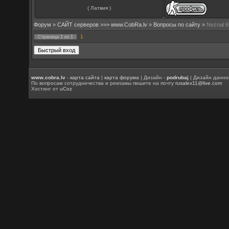
( Латвия )
Форум
»
САЙТ серверов >>> www.CobRa.lv
»
Вопросы по сайту
»
Neznal 6t
1
Страница
1
из
1
www.cobra.lv
-
карта сайта
|
карта форума
| Дизайн -
podrubaj
| Дизайн данно
По вопросам сотрудничества и рекламы пишите на почту
rusalex11@live.com
Хостинг от
uCoz