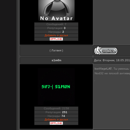
Сообщений: 7
Репутация:
3
Награды:
2
Добавить в друзья
( Латвия )
s1m0n
Дата: Вторник, 18.05.20
IceVieprLAT
, Ты умеешь
Nod32 не плохой антивир
Сообщений: 2158
Репутация:
251
Награды:
74
Добавить в друзья