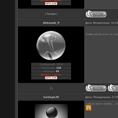
Добавить в друзья
( Латвия )
Aleksandr_P
Дата: Воскресенье, 10.0
Хммм автор если не сл
Сообщений: 1004
Репутация:
133
Награды:
45
Добавить в друзья
( )
IceVieprLAT
Дата: Понедельник, 17.0
собсно волга myldxs ...