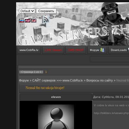
www.CobRa.lv
LIVE Stream
SMS SHOP
Форум
DownLoads
1
Страница
1
из
1
Форум
»
САЙТ серверов >>> www.CobRa.lv
»
Вопросы по сайту
»
Neznal 6t
Neznal 6to tut takoja bivajet!
eleven
Дата: Суббота, 09.01.20
V cobre lv virus na web v 
http://bildites.lv/viewer.p