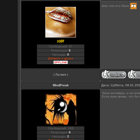
мне тож ето было
Сообщений: 57
Репутация:
5
Награды:
0
Добавить в друзья
( Латвия )
MindFreak
Дата: Суббота, 09.01.20
Чини антивирь, и не исп
Если руки кривы, что бы 
Сообщений: 183
Репутация:
9
Награды:
2