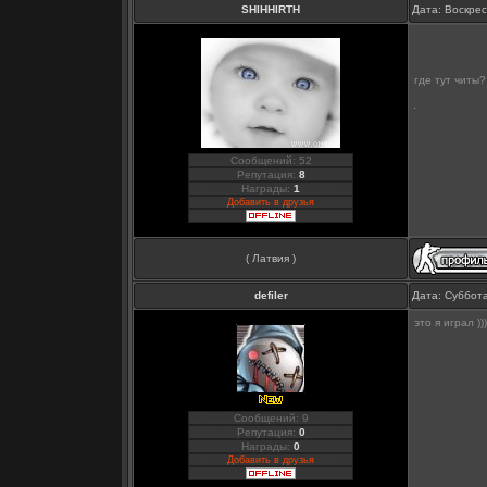
SHIHHIRTH
Дата: Воскрес
где тут читы
Сообщений: 52
Репутация:
8
Награды:
1
Добавить в друзья
( Латвия )
defiler
Дата: Суббота
это я играл )))
Сообщений: 9
Репутация:
0
Награды:
0
Добавить в друзья