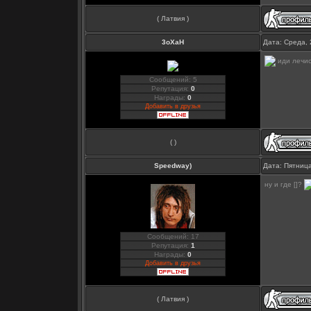
( Латвия )
3oXaH
Дата: Среда, 
иди лечис
Сообщений: 5
Репутация:
0
Награды:
0
Добавить в друзья
( )
Speedway)
Дата: Пятница
ну и где []?
Сообщений: 17
Репутация:
1
Награды:
0
Добавить в друзья
( Латвия )