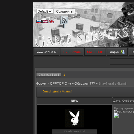
www.CobRa.lv
LIVE Stream
SMS SHOP
Форум
D
1
Страница
1
из
1
Форум
»
OFFTOPIC =)
»
Обсудим ???
»
Snayf igral s 4itami!
Snayf igral s 4itami!
NiFty
Дата: Суббота
Прошу админы
[Ссылки могу
Сообщений: 4