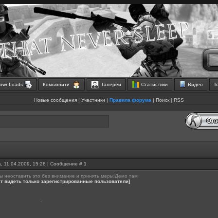
ownLoads
Комьюнити
Галереи
Статистики
Видео
Т
Новые сообщения
|
Участники
|
Правила форума
|
Поиск
|
RSS
, 11.04.2009, 15:28 | Сообщение #
1
 неоставить это без внимание и принять меры!Демо там
т видеть только зарегистрированные пользователи]