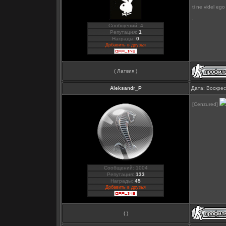
ti ne videl eg
Сообщений: 4
Репутация:
1
Награды:
0
Добавить в друзья
( Латвия )
Aleksandr_P
Дата: Воскрес
[Cenzured]
Сообщений: 1004
Репутация:
133
Награды:
45
Добавить в друзья
( )