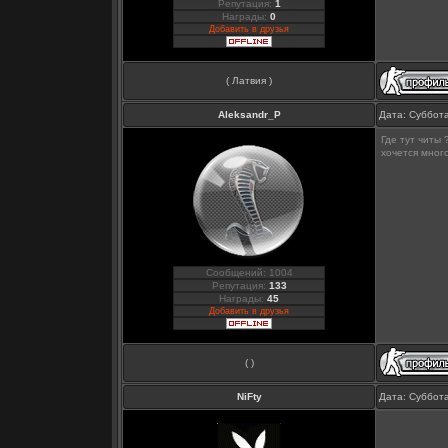
Репутация:
1
Награды:
0
Добавить в друзья
( Латвия )
Aleksandr_P
Дата: Суббота
Где тут читы 
хочется много
Сообщений: 1004
Репутация:
133
Награды:
45
Добавить в друзья
( )
NiFty
Дата: Суббота