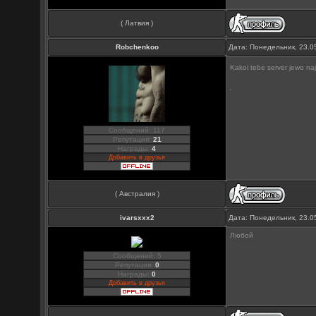
( Латвия )
Robchenkoo
Дата: Понедельник, 23.0
Kakoi tebe server jewo na
Сообщений: 117
Репутация:
21
Награды:
4
Добавить в друзья
( Австралия )
ivarsxxx2
Дата: Понедельник, 23.0
Любой
Сообщений: 5
Репутация:
0
Награды:
0
Добавить в друзья