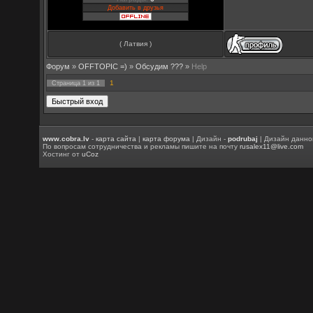
Добавить в друзья
( Латвия )
Форум
»
OFFTOPIC =)
»
Обсудим ???
»
Help
1
Страница
1
из
1
www.cobra.lv
-
карта сайта
|
карта форума
| Дизайн -
podrubaj
| Дизайн данно
По вопросам сотрудничества и рекламы пишите на почту
rusalex11@live.com
Хостинг от
uCoz