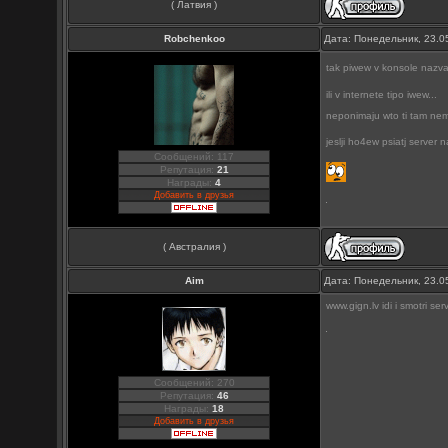
( Латвия )
Robchenkoo
Дата: Понедельник, 23.0
tak piwew v konsole nazva
ili v internete tipo iwew...
neponimaju wto ti tam nem
jeslji ho4ew psiatj server 
Сообщений: 117
Репутация:
21
Награды:
4
Добавить в друзья
( Австралия )
Aim
Дата: Понедельник, 23.0
www.gign.lv idi i smotri s
Сообщений: 270
Репутация:
46
Награды:
18
Добавить в друзья