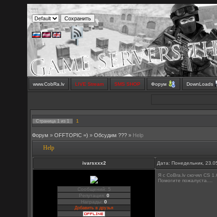
www.CobRa.lv
LIVE Stream
SMS SHOP
Форум
DownLoads
1
Страница
1
из
1
Форум
»
OFFTOPIC =)
»
Обсудим ???
»
Help
Help
ivarsxxx2
Дата: Понедельник, 23.0
Я с CoBra.lv скочял CS 1.
Помогите пожалуста....
Сообщений: 5
Репутация:
0
Награды:
0
Добавить в друзья