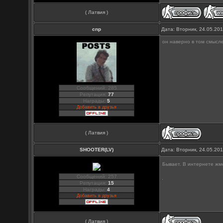
( Латвия )
cnp
Дата: Вторник, 24.05.20
он наверно в том смысле
Сообщений: 285
Репутация:
77
Награды:
5
Добавить в друзья
( Латвия )
SHOOTER(LV)
Дата: Вторник, 24.05.20
Бывает. В интернете жмеш
Сообщений: 257
Репутация:
15
Награды:
4
Добавить в друзья
( Латвия )