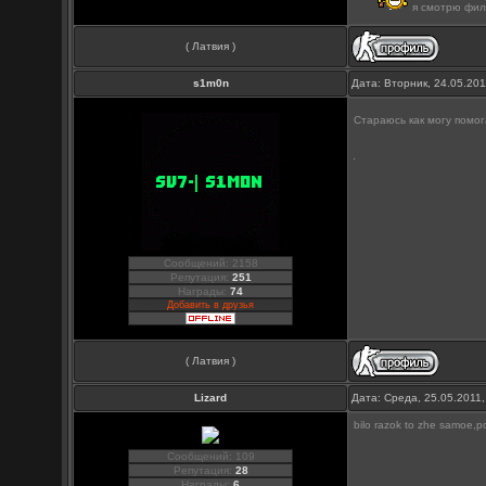
я смотрю фил
( Латвия )
s1m0n
Дата: Вторник, 24.05.20
Стараюсь как могу помо
Сообщений: 2158
Репутация:
251
Награды:
74
Добавить в друзья
( Латвия )
Lizard
Дата: Среда, 25.05.2011
bilo razok to zhe samoe,p
Сообщений: 109
Репутация:
28
Награды:
6