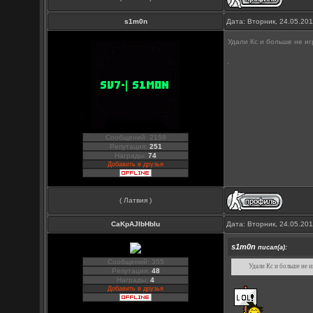
s1m0n
Дата: Вторник, 24.05.20
Удали Кс и больше не и
Сообщений: 2158
Репутация:
251
Награды:
74
Добавить в друзья
( Латвия )
CaKpAJIbHbIu
Дата: Вторник, 24.05.20
s1m0n
писал(а):
Сообщений: 355
Удали Кс и больше не 
Репутация:
48
Награды:
4
Добавить в друзья