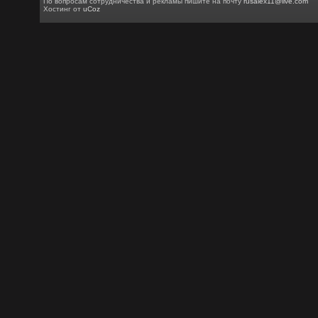
По вопросам сотрудничества и рекламы пишите на почту
rusalex11@live.com
Хостинг от
uCoz