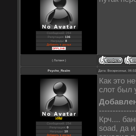
Сообщений: 264
Репутация:
136
Награды:
8
Добавить в друзья
( Латвия )
Psycho_Realm
Дата: Воскресенье, 06.0
Как это н
слот был 
Добавле
-------------
Крч.... б
Сообщений: 254
soad, да 
Репутация:
0
Награды:
10
Добавить в друзья