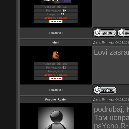
Сообщений: 827
Репутация:
89
Награды:
21
Добавить в друзья
( Латвия )
vinni
Дата: Пятница, 04.02.20
Lovi zasr
Сообщений: 456
Репутация:
53
Награды:
4
Добавить в друзья
( Латвия )
Psycho_Realm
Дата: Пятница, 04.02.20
podrubaj,
Там непра
psYcho.R