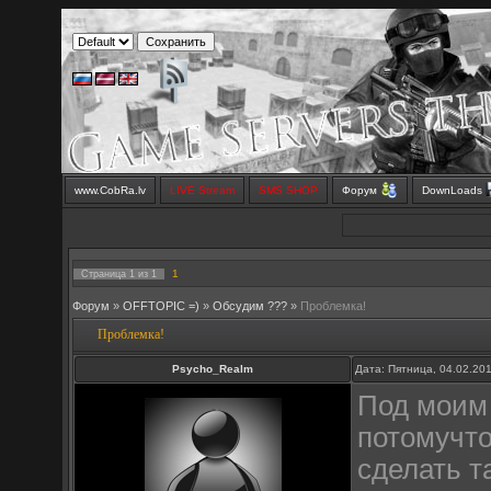
www.CobRa.lv
LIVE Stream
SMS SHOP
Форум
DownLoads
1
Страница
1
из
1
Форум
»
OFFTOPIC =)
»
Обсудим ???
»
Проблемка!
Проблемка!
Psycho_Realm
Дата: Пятница, 04.02.20
Под моим 
потомучто
сделать т