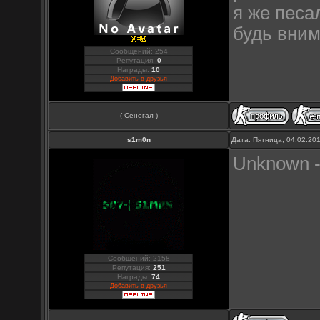
я же песа
будь вним
Сообщений: 254
Репутация:
0
Награды:
10
Добавить в друзья
( Сенегал )
s1m0n
Дата: Пятница, 04.02.20
Unknown -
Сообщений: 2158
Репутация:
251
Награды:
74
Добавить в друзья