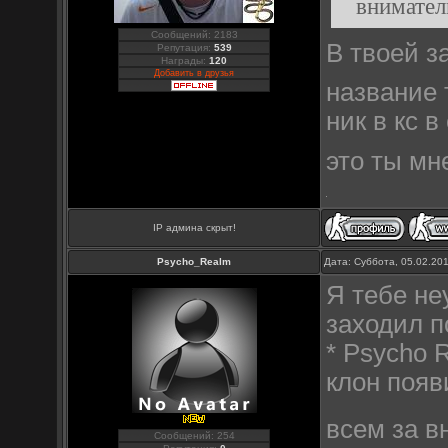
внимател
Сообщений: 2183
В твоей з
Репутация:
539
Награды:
120
Добавить в друзья
название 
ник в кс 
это ты мн
IP админа скрыт!
Psycho_Realm
Дата: Суббота, 05.02.20
Я тебе не
заходил п
* Psycho 
клон появ
всем за 
Сообщений: 254