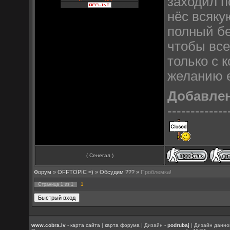
заходил п
нёс всякую
полный бе
чтобы все
только с 
желанию 
Добавле
-------------
( Сенегал )
Форум
»
OFFTOPIC =)
»
Обсудим ???
»
Проблемка!
1
Страница
1
из
1
www.cobra.lv
-
карта сайта
|
карта форума
| Дизайн -
podrubaj
| Дизайн данно