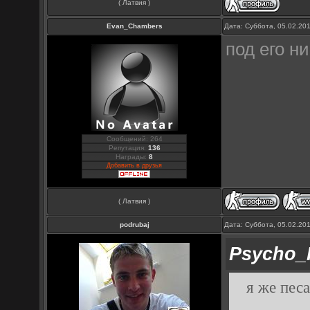
( Латвия )
Evan_Chambers
Дата: Суббота, 05.02.20
под его н
Сообщений: 264
Репутация:
136
Награды:
8
Добавить в друзья
( Латвия )
podrubaj
Дата: Суббота, 05.02.20
Psycho_
я же песа