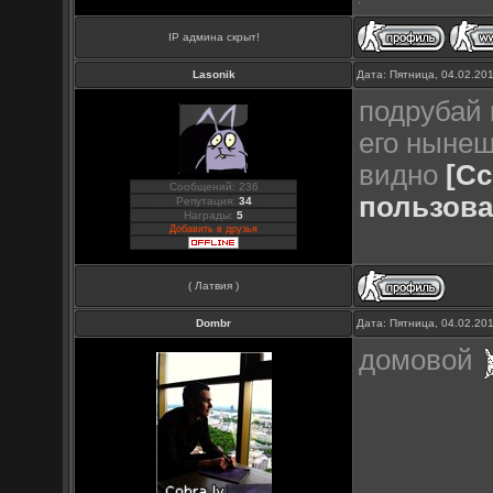
IP админа скрыт!
Lasonik
Дата: Пятница, 04.02.20
подрубай 
его нынеш
видно
[С
Сообщений: 236
пользова
Репутация:
34
Награды:
5
Добавить в друзья
( Латвия )
Dombr
Дата: Пятница, 04.02.20
домовой