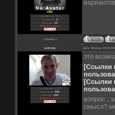
вариантов
Сообщений: 254
Репутация:
0
Награды:
10
Добавить в друзья
( Сенегал )
podrubaj
Дата: Пятница, 04.02.20
это возмож
[Ссылки 
пользова
[Ссылки 
пользова
Сообщений: 2183
Репутация:
539
Награды:
120
вопрос , 
Добавить в друзья
смысл? мо