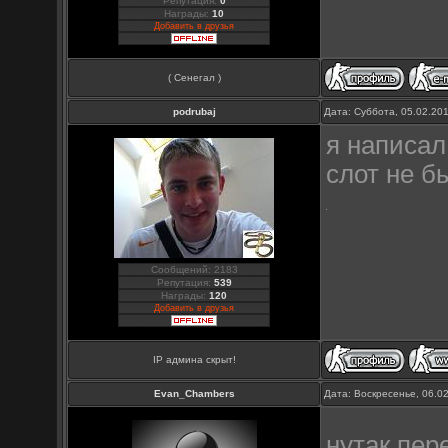
Репутация:
0
Награды:
10
Добавить в друзья
( Сенегал )
podrubaj
Дата: Суббота, 05.02.20
я написал
слот не б
Сообщений: 2183
Репутация:
539
Награды:
120
Добавить в друзья
IP админа скрыт!
Evan_Chambers
Дата: Воскресенье, 06.0
нутак пер