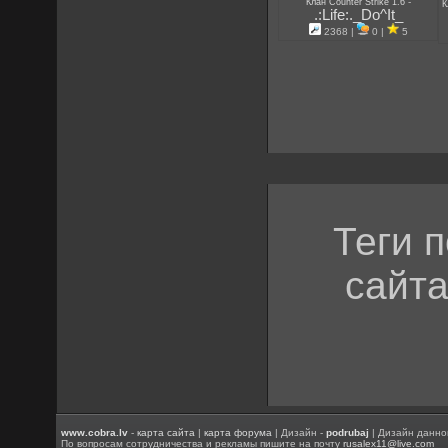
-
Клан Counter Strike 1.6
К
.:Life:._Do^It_
2368 |
0 |
5
Теги 
сайта
www.cobra.lv
-
карта сайта
|
карта форума
| Дизайн -
podrubaj
| Дизайн данно
По вопросам сотрудничества и рекламы пишите на почту
rusalex11@live.com