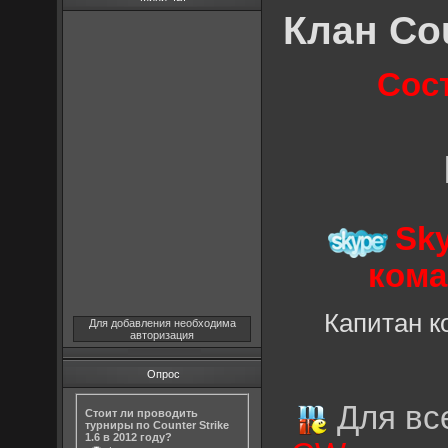
Клан Cou
Сос
Sk
кома
Капитан 
Для добавления необходима
авторизация
Опрос
Для все
Стоит ли проводить
турниры по Counter Strike
1.6 в 2012 году?