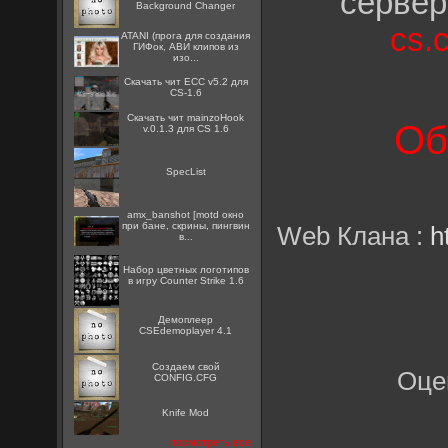
сервер
Background Changer
cs.
ATANI (прога для создания
ГИФок, АВИ клипов из
изо...
Скачать чит ECC v5.2 для
CS-1.6
Скачать чит mainzoHook
Об
v.0.1.3 для CS 1.6
SpecList
amx_banshot [motd окно
при бане, скрины, пингвин
Web Клана :
h
в...
Набор цветных логотипов
в игру Counter Strike 1.6
Демоплеер
CSEdemoplayer 4.1
Создаем свой
Оце
CONFIG.CFG
Knife Mod
посмотреть все