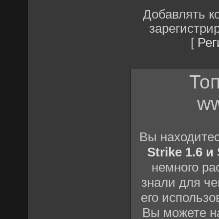
Добавлять к
зарегистри
[
Рег
Топ
ww
Вы находите
Strike 1.6 
немного ра
знали для че
его использо
Вы можете н