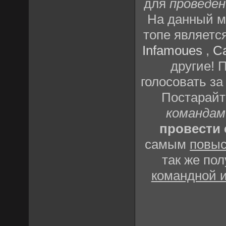
для
проведен
На данный м
топе являетс
Infamoues
,
C
другие! 
голосовать за
Постарай
командам
провести 
самым
повыс
так же по
командной 