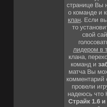
странице Вы
о команде и 
клан
. Если в
то установи
свой сай
голосоват
лидером в 
клана, перех
команд и
за
матча Вы мож
комментарий о
провели игр
надеюсь что
Страйк 1.6 и