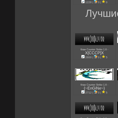
1228 |
0 |
0
Лучшие
-
Клан Counter Strike 1.6
X[CCCP]X
2600 |
0 |
5
-
Клан Counter Strike 1.6
{~EnGiNe~}
2712 |
0 |
5