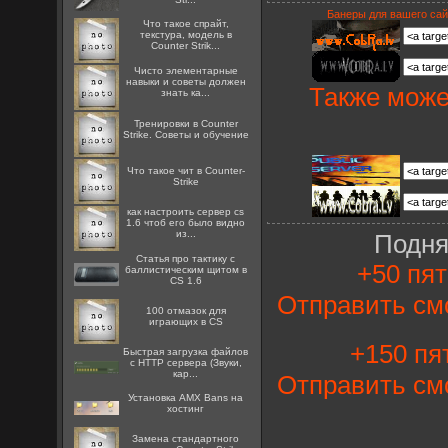
Банеры для вашего сай
Что такое спрайт,
текстура, модель в
Counter Strik...
Чисто элементарные
навыки и советы должен
Также може
знать ка...
Тренировки в Counter
Strike. Советы и обучение
Что такое чит в Counter-
Strike
как настроить сервер cs
1.6 чтоб его было видно
из...
Подня
Статья про тактику с
+50 пят
баллистическим щитом в
CS 1.6
Отправить см
100 отмазок для
играющих в CS
+150 пят
Быстрая загрузка файлов
с HTTP сервера (Звуки,
кар...
Отправить см
Установка AMX Bans на
хостинг
Замена стандартного