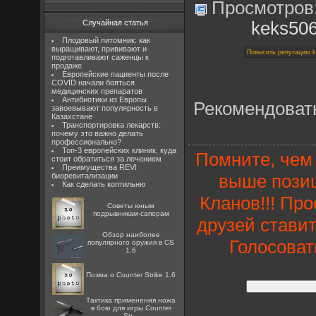
Просмотров
Случайная статья
keks50
Плодовый питомник: как
выращивают, прививают и
подготавливают саженцы к
продаже
Европейские пациенты после
COVID начали бояться
медицинских препаратов
Антибиотики из Европы
Рекомендоват
завоевывают популярность в
Казахстане
Транспортировка лекарств:
почему это важно делать
профессионально?
Топ-3 европейских клиник, куда
Помните, чем 
стоит обратиться за лечением
Преимущества REVI
выше позиц
биоревитализации
Как сделать коптильню
Кланов!!! Пр
Советы юным
подрывникам-саперам
друзей ставит
Обзор наиболее
Голосоват
популярного оружия в CS
1.6
Поэма о Counter Strike 1.6
Тактика применения ножа
в бою для игры Counter
Str...