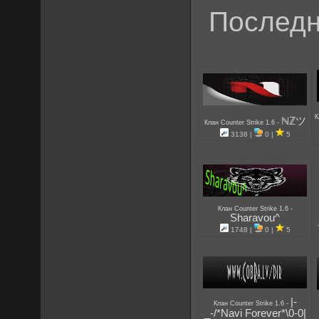
Последн
К
ℕℤツ
-
Клан Counter Strike 1.6
3138 |
0 |
5
-
Клан Counter Strike 1.6
Sharavou^
1748 |
0 |
5
|-
-
Клан Counter Strike 1.6
_-/*Navi Forever*\0-0|