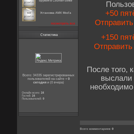
оружия в Counter-Strike
Пользо
+50 пят
Установка AMX Mod'a
Отправит
посмотреть все
+150 пят
Статистика
Отправит
После того, 
Всего: 34335 зарегистрированных
выслали 
пользователей на сайте +
0
сегодня
и (0 вчера)
необходимо
Онлайн всего:
24
Гостей:
24
Пользователей:
0
Всего комментариев
:
0