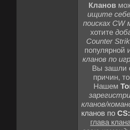
Кланов
мож
ищите себе
поисках CW 
хотите
доб
Counter Strik
популярной 
кланов по игр
Вы зашли 
причин, т
Нашем
То
зарегистри
кланов/коман
кланов по
CS
глава клан