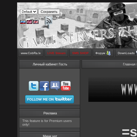
www.CobRa.lv
LIVE Stream
SMS SHOP
Форум
DownLoads
Личный кабинет Гость
Главная
Реклама
This feature is for Premium users
only!
=s
Мини чат