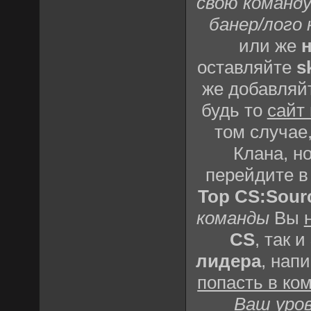
свою команду
банер/лого 
или же
н
оставляйте
s
же добавляй
будь то
сайт
том случае,
Клана, но
перейдите 
Top CS:Sour
команды
Вы
CS
, так и
лидера
, нап
попасть в ко
Ваш уро