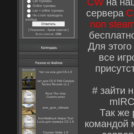
CW
на на
Lan турниры
Online турниры
сервера
C
Lan + online турниры
Не стоит проводить
вообще
non stea
[
·
]
Результаты
Архив опросов
бесплатно
Всего ответов:
1596
Для этого
Календарь
все игр
Разное из Файлов
присутс
Чит на нож для CS-1.6
чит для CS:S FkN Catalyst
Tactics Recode v1.1
# зайти 
Rock The Vote
Custom.amxx
mIRC
amx_gore_ultimate
Так же 
Anti-Wallhack Helper Tool
командой 
Lucia для сервера CS 1.6
Counter Strike 1.6