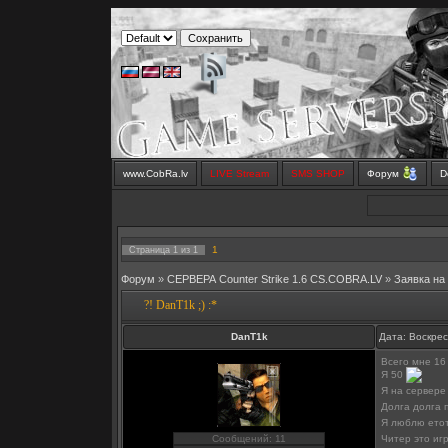
www.CobRa.lv
LIVE Stream
SMS SHOP
Форум
D
1
Страница
1
из
1
Форум
»
СЕРВЕРА Counter Strike 1.6 CS.COBRA.LV
»
Заявка на
?! DanT1k ;) :*
DanT1k
Дата: Воскрес
Всего мне 16 
Я 50
Я на сервере
Долга долга 
Я люблю етот
Читер это иг
Сообщений: 11