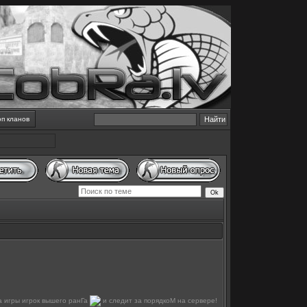
оп кланов
а игры игрок вышего ранГа
и следит за порядкоМ на сервере!