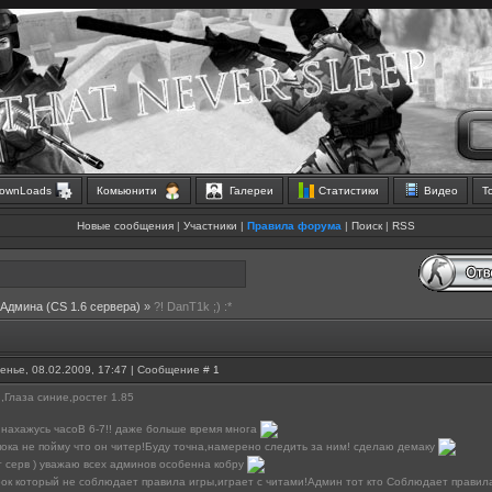
ownLoads
Комьюнити
Галереи
Статистики
Видео
Т
Новые сообщения
|
Участники
|
Правила форума
|
Поиск
|
RSS
 Aдмина (CS 1.6 сервера)
»
?! DanT1k ;) :*
енье, 08.02.2009, 17:47 | Сообщение #
1
,Глаза синие,ростег 1.85
 нахажусь часоВ 6-7!! даже больше время многа
пока не пойму что он читер!Буду точна,намерено следить за ним! сделаю демаку
 серв ) уважаю всех админов особенна кобру
рок который не соблюдает правила игры,играет с читами!Админ тот кто Соблюдает правил