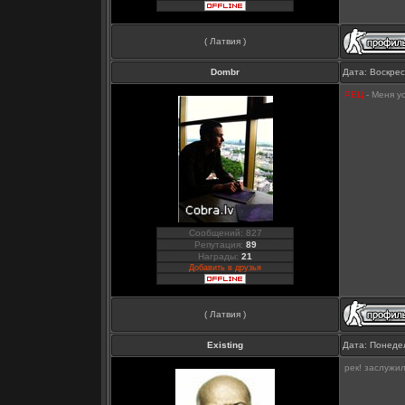
( Латвия )
Dombr
Дата: Воскрес
РЕЦ
- Меня у
Сообщений: 827
Репутация:
89
Награды:
21
Добавить в друзья
( Латвия )
Existing
Дата: Понедел
рек! заслужи