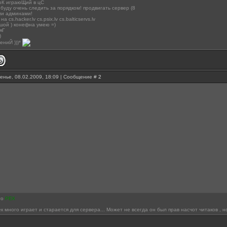
роК играюЩий в цС
буду очень следить за порядком! продвигать сервер (8
ми админами!
 cs.hacker.lv cs.psix.lv cs.balticservs.lv
шой ) конефна умею =)
яГ
)
ениЙ )))*
енье, 08.02.2009, 18:09 | Сообщение #
2
то
РЕК
к много играет и старается для сервера... Может не всегда он был прав насчот читаков , н