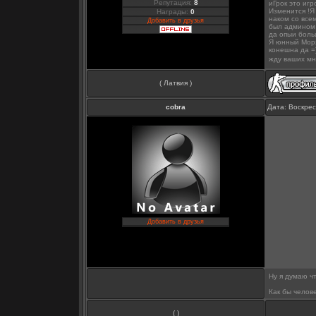
Репутация:
8
иГрок это иг
Изменится !Я 
Награды:
0
наком со все
Добавить в друзья
был админом на
да опыи боль
Я юнный Мор
конешна да =
жду ваших мн
( Латвия )
cobra
Дата: Воскрес
Добавить в друзья
Ну я думаю ч
Как бы челове
( )