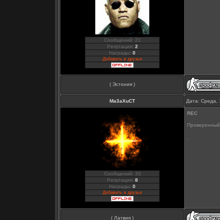
Сообщений: 21
Репутация:
2
Награды:
0
Добавить в друзья
( Эстония )
Ma3aXuCT
Дата: Среда, 
REC
Проверенный
Сообщений: 33
Репутация:
8
Награды:
0
Добавить в друзья
( Латвия )