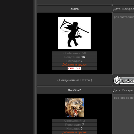
olovo
Дата: Воскрес
рек постоянн
Сообщений: 59
Репутация:
16
Награды:
2
Добавить в друзья
( Соединенные Штаты )
DooDLeZ
Дата: Воскрес
рек, вроде н
Сообщений: 3
Репутация:
7
Награды:
0
Добавить в друзья