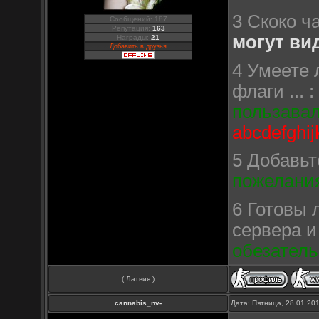
3 Скоко ч
Сообщений: 187
Репутация:
163
могут ви
Награды:
21
Добавить в друзья
4 Умеете 
флаги ... 
пользавал
abcdefghij
5 Добавьте
пожелания
6 Готовы 
сервера и
обезатель
( Латвия )
cannabis_nv-
Дата: Пятница, 28.01.20