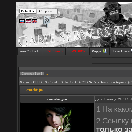
www.CobRa.lv
LIVE Stream
SMS SHOP
Форум
DownLoads
1
Страница
1
из
1
Форум
»
СЕРВЕРА Counter Strike 1.6 CS.COBRA.LV
»
Заявка на Aдмина (C
cannabis.jm-
cannabis_jm-
Дата: Пятница, 28.01.20
1 На како
2 Ссылку 
только з