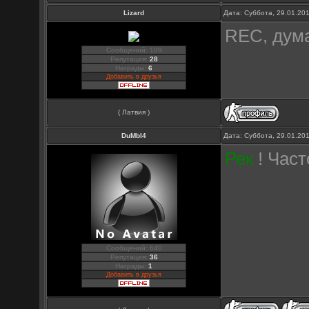
Lizard
Дата: Суббота, 29.01.20
REC, дума
Сообщений: 109
Репутация:
28
Награды:
6
Добавить в друзья
( Латвия )
DuMbI4
Дата: Суббота, 29.01.20
Рек
! Част
Сообщений: 640
Репутация:
36
Награды:
1
Добавить в друзья