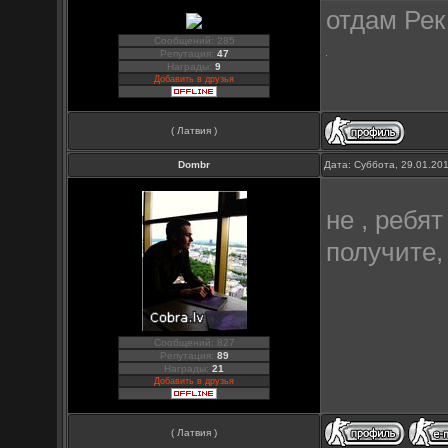
отдам Рек 
Сообщений: 285
Репутация:
47
Награды:
9
Добавить в друзья
( Латвия )
Dombr
Дата: Суббота, 29.01.20
не , ребят
получите,
Сообщений: 827
Репутация:
89
Награды:
21
Добавить в друзья
( Латвия )