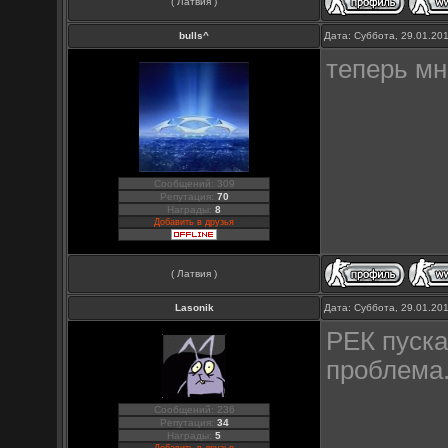
( Латвия )
bulls^
Дата: Суббота, 29.01.20
теперь мн
Сообщений: 309
Репутация:
70
Награды:
8
Добавить в друзья
( Латвия )
Lasonik
Дата: Суббота, 29.01.20
РЕК пуска
проблема.
Сообщений: 236
Репутация:
34
Награды:
5