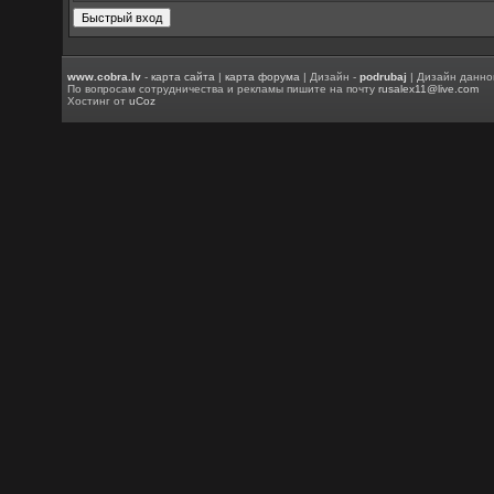
www.cobra.lv
-
карта сайта
|
карта форума
| Дизайн -
podrubaj
| Дизайн данно
По вопросам сотрудничества и рекламы пишите на почту
rusalex11@live.com
Хостинг от
uCoz