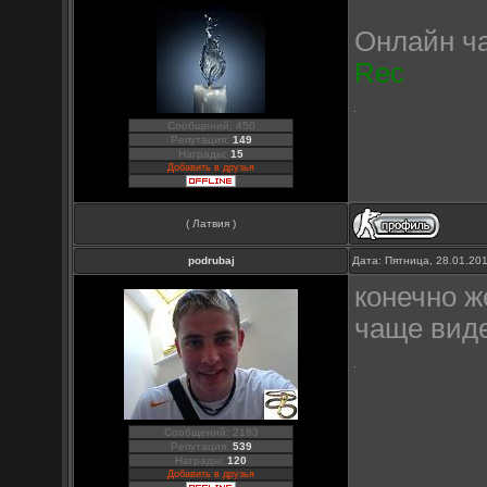
Онлайн ча
Rec
Сообщений: 450
Репутация:
149
Награды:
15
Добавить в друзья
( Латвия )
podrubaj
Дата: Пятница, 28.01.20
конечно 
чаще виде
Сообщений: 2183
Репутация:
539
Награды:
120
Добавить в друзья