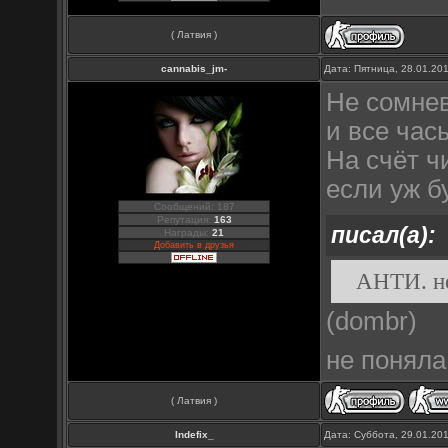
( Латвия )
cannabis_jm-
Дата: Пятница, 28.01.20
Не сомнев
и все час
На счёт ч
если уж б
Сообщений: 187
Репутация:
163
писал(а):
Награды:
21
Добавить в друзья
АНТИ. не
(dombr)
не поняла
( Латвия )
Indefix_
Дата: Суббота, 29.01.20