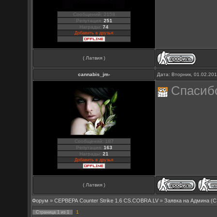
Сообщений: 2158
Репутация:
251
Награды:
74
Добавить в друзья
( Латвия )
cannabis_jm-
Дата: Вторник, 01.02.20
Спасиб
Сообщений: 187
Репутация:
163
Награды:
21
Добавить в друзья
( Латвия )
Форум
»
СЕРВЕРА Counter Strike 1.6 CS.COBRA.LV
»
Заявка на Aдмина (C
1
Страница
1
из
1