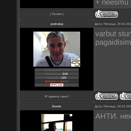
+ neesmu p
( Латвия )
podrubaj
Дата: Пятница, 28.01.20
varbut stu
pagaidisim
Сообщений: 2183
Репутация:
539
Награды:
120
Добавить в друзья
IP админа скрыт!
Dombr
Дата: Пятница, 28.01.20
АНТИ. нех