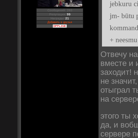
jebkuru c
Сообщений: 293
jm- būtu p
Репутация:
99
Награды:
21
Добавить в друзья
kommandu 
+ neesmu p
Отвечу на
вместе и 
заходит! 
не значит
отыграл т
на сервер
этого ты 
да, и воб
сервере п