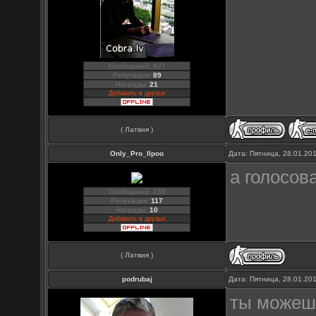
Сообщений: 827
Репутация:
89
Награды:
21
Добавить в друзья
( Латвия )
Only_Pro_IIpoo
Дата: Пятница, 28.01.20
а голосов
Сообщений: 239
Репутация:
117
Награды:
10
Добавить в друзья
( Латвия )
podrubaj
Дата: Пятница, 28.01.20
ты можешь