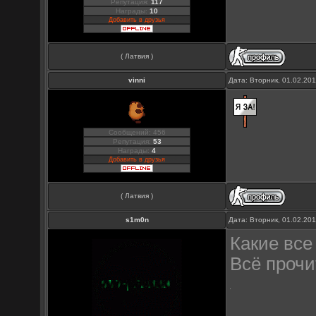
Репутация:
117
Награды:
10
Добавить в друзья
( Латвия )
vinni
Дата: Вторник, 01.02.20
Сообщений: 456
Репутация:
53
Награды:
4
Добавить в друзья
( Латвия )
s1m0n
Дата: Вторник, 01.02.20
Какие все
Всё прочи