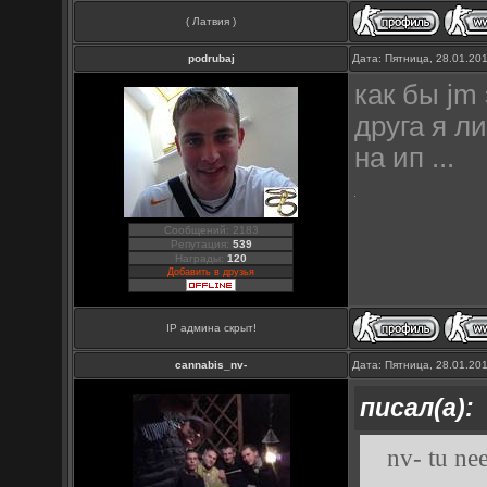
( Латвия )
podrubaj
Дата: Пятница, 28.01.20
как бы jm 
друга я л
на ип ...
Сообщений: 2183
Репутация:
539
Награды:
120
Добавить в друзья
IP админа скрыт!
cannabis_nv-
Дата: Пятница, 28.01.20
писал(а):
nv- tu ne