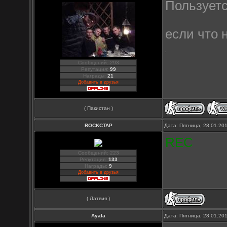
Пользуетс
если что 
Сообщений: 293
Репутация:
99
Награды:
21
Добавить в друзья
( Пакистан )
ROCKCTAP
Дата: Пятница, 28.01.20
REC
Сообщений: 223
Репутация:
133
Награды:
9
Добавить в друзья
( Латвия )
Ayala
Дата: Пятница, 28.01.20