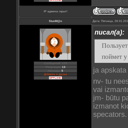
IP админа скрыт!
StunM@n
Дата: Пятница, 28.01.20
писал(а):
Пользует
поймет у
Сообщений: 103
Репутация:
13
ja apskata
Награды:
5
Добавить в друзья
nv- tu nee
vai izmant
jm- būtu pa
izmanot ki
specators.