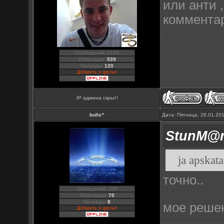
или анти 
коммента
Сообщений: 2183
Репутация:
539
Награды:
120
Добавить в друзья
IP админа скрыт!
bulls^
Дата: Пятница, 28.01.20
StunM@
ja apskata
точно..
Сообщений: 309
Репутация:
70
Награды:
8
мое реше
Добавить в друзья