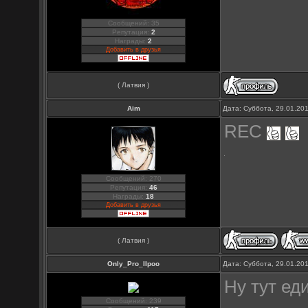
Сообщений: 35
Репутация:
2
Награды:
2
Добавить в друзья
( Латвия )
Aim
Дата: Суббота, 29.01.20
REC
Сообщений: 270
Репутация:
46
Награды:
18
Добавить в друзья
( Латвия )
Only_Pro_IIpoo
Дата: Суббота, 29.01.20
Ну тут ед
Сообщений: 239