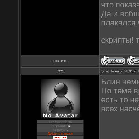
что показ
Да и вобщ
плакался 
скрипты! 
( Пакистан )
_321
Дата: Пятница, 28.01.20
Блин немн
По теме в
есть то н
всех насчё
Сообщений: 96
Репутация:
5
Награды:
0
Добавить в друзья