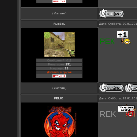
( Латвия )
RusSeL
Дата: Суббота, 29.01.20
РЕК
Сообщений: 611
Репутация:
151
Награды:
28
Добавить в друзья
( Латвия )
FELIX_
Дата: Суббота, 29.01.20
REK