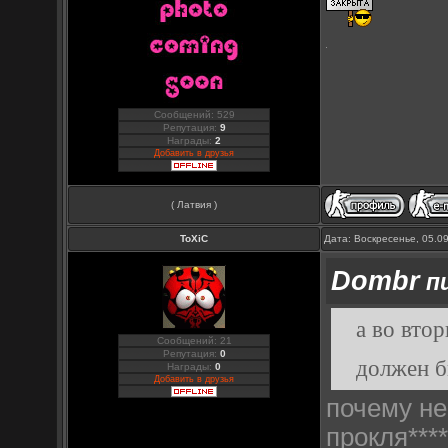
Сообщений: 529
Репутация:
9
Награды:
2
Добавить в друзья
( Латвия )
ToXiC
Дата: Воскресенье, 05.0
Dombr
пи
а во втор
Сообщений: 21
Репутация:
0
должен б
Награды:
0
Добавить в друзья
почему н
прокля***