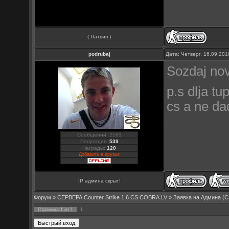
( Латвия )
podrubaj
Дата: Четверг, 16.09.20
Sozdaj nov
p.s dlja t
cs a ne da
Сообщений: 2183
Репутация:
539
Награды:
120
Добавить в друзья
IP админа скрыт!
Форум
»
СЕРВЕРА Counter Strike 1.6 CS.COBRA.LV
»
Заявка на Aдмина (C
1
Страница
1
из
1