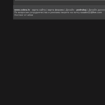
www.cobra.lv
-
карта сайта
|
карта форума
| Дизайн -
podrubaj
| Дизайн данно
По вопросам сотрудничества и рекламы пишите на почту
rusalex11@live.com
Хостинг от
uCoz