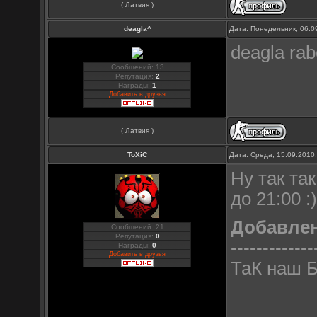
( Латвия )
deagla^
Дата: Понедельник, 06.0
deagla rabo
Сообщений: 13
Репутация:
2
Награды:
1
Добавить в друзья
( Латвия )
ToXiC
Дата: Среда, 15.09.2010
Ну так та
до 21:00 :
Добавле
Сообщений: 21
Репутация:
0
-------------
Награды:
0
Добавить в друзья
ТаК наш Б