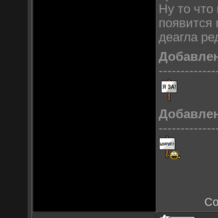
Ну то что 
появится 
деагла ре
Добавле
-------------
Добавле
-------------
Со