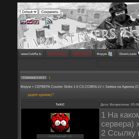
www.CobRa.lv
LIVE Stream
SMS SHOP
Форум
DownLoads
1
Страница
1
из
1
Форум
»
СЕРВЕРА Counter Strike 1.6 CS.COBRA.LV
»
Заявка на Aдмина (C
дадите админку?
ToXiC
Дата: Воскресенье, 05.0
1 На како
сервера) 
2 Ссылку 
Сообщений: 21