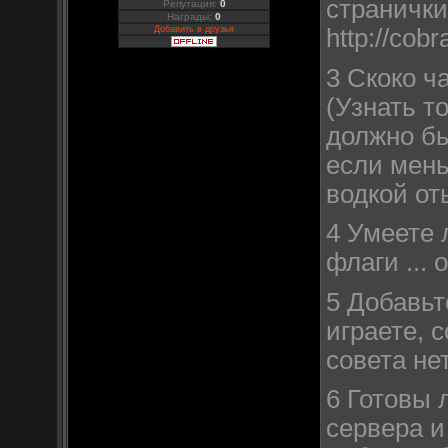
странички
Репутация:
0
Награды:
0
Добавить в друзья
http://cob
3 Скоко ч
(Узнать т
должно бы
если мень
водкой от
4 Умеете 
флаги ... 
5 Добавьт
играете, 
совета не
6 Готовы 
сервера и