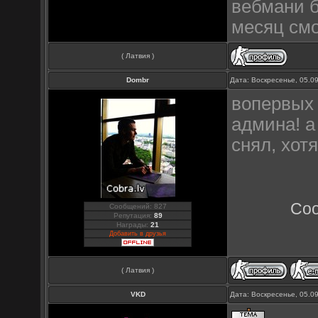
вебмани б
месяц смо
( Латвия )
Dombr
Дата: Воскресенье, 05.0
вопервых 
админа! а
снял, хот
Со
Сообщений: 827
Репутация:
89
Награды:
21
Добавить в друзья
( Латвия )
VKD
Дата: Воскресенье, 05.0