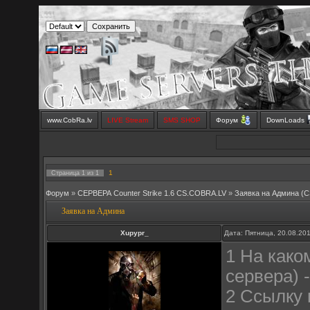
www.CobRa.lv
LIVE Stream
SMS SHOP
Форум
DownLoads
1
Страница
1
из
1
Форум
»
СЕРВЕРА Counter Strike 1.6 CS.COBRA.LV
»
Заявка на Aдмина (C
Заявка на Админа
Xupypr_
Дата: Пятница, 20.08.20
1 На како
сервера) 
2 Ссылку 