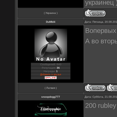
украинец 
( Украина )
DuMbI4
Дата: Пятница, 20.08.20
Вопервых 
А во втор
Сообщений: 640
Репутация:
36
Награды:
1
Добавить в друзья
( Латвия )
snoopdogg777
Дата: Суббота, 21.08.20
200 rubley