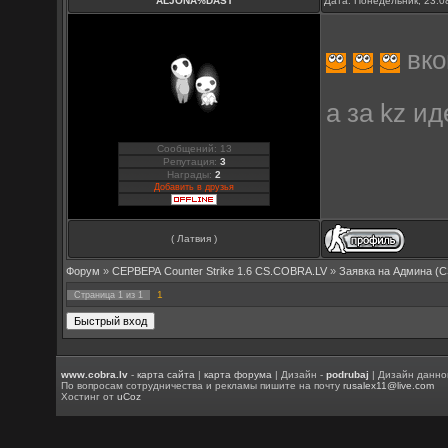
ALJONA%DAST
Дата: Понедельник, 23.0
вко
а за kz и
Сообщений: 13
Репутация:
3
Награды:
2
Добавить в друзья
( Латвия )
Форум
»
СЕРВЕРА Counter Strike 1.6 CS.COBRA.LV
»
Заявка на Aдмина (C
1
Страница
1
из
1
www.cobra.lv
-
карта сайта
|
карта форума
| Дизайн -
podrubaj
| Дизайн данно
По вопросам сотрудничества и рекламы пишите на почту
rusalex11@live.com
Хостинг от
uCoz