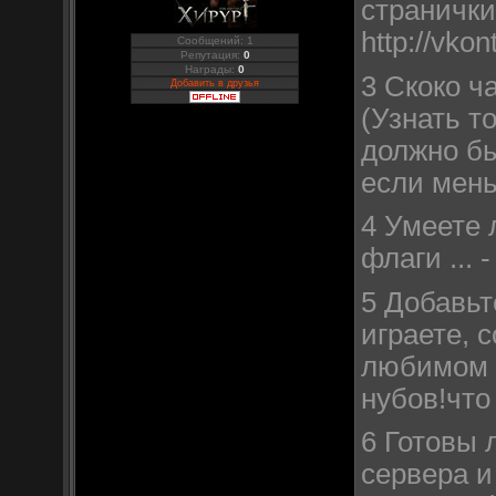
странички
http://vko
Сообщений: 1
Репутация:
0
Награды:
0
3 Скоко ч
Добавить в друзья
(Узнать т
должно бы
если мень
4 Умеете 
флаги ...
5 Добавьт
играете, 
любимом с
нубов!что
6 Готовы 
сервера и 