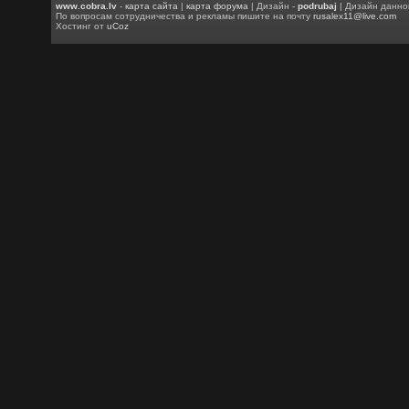
www.cobra.lv
-
карта сайта
|
карта форума
| Дизайн -
podrubaj
| Дизайн данно
По вопросам сотрудничества и рекламы пишите на почту
rusalex11@live.com
Хостинг от
uCoz