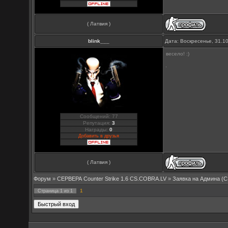
( Латвия )
blink___
Дата: Воскресенье, 31.1
весело! :)
Сообщений: 77
Репутация:
3
Награды:
0
Добавить в друзья
( Латвия )
Форум
»
СЕРВЕРА Counter Strike 1.6 CS.COBRA.LV
»
Заявка на Aдмина (C
1
Страница
1
из
1