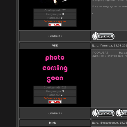
6 ну по ходу дела посмо
Сообщений: 77
Репутация:
3
Награды:
0
Добавить в друзья
( Латвия )
VKD
Дата: Пятница, 13.08.20
PODRUBAJ -------- -- На
админок и слотов законч
Сообщений: 529
Репутация:
9
Награды:
2
Добавить в друзья
( Латвия )
blink___
Дата: Воскресенье, 15.0