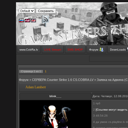
www.CobRa.lv
LIVE Stream
SMS SHOP
Форум
DownLoads
1
Страница
1
из
1
Форум
»
СЕРВЕРА Counter Strike 1.6 CS.COBRA.LV
»
Заявка на Aдмина (C
Adam Lambert
blink___
Дата: Четверг, 12.08.20
1 пуб
2
[Ссылки могут видеть
3 48:54:26
4 да умею cs.playline.lv dd
5 сервер идеален совет