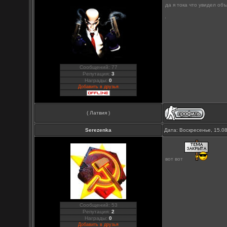
да я тока что увидел об
Сообщений: 77
Репутация:
3
Награды:
0
Добавить в друзья
( Латвия )
Serezenka
Дата: Воскресенье, 15.0
вот вот
Сообщений: 53
Репутация:
2
Награды:
0
Добавить в друзья