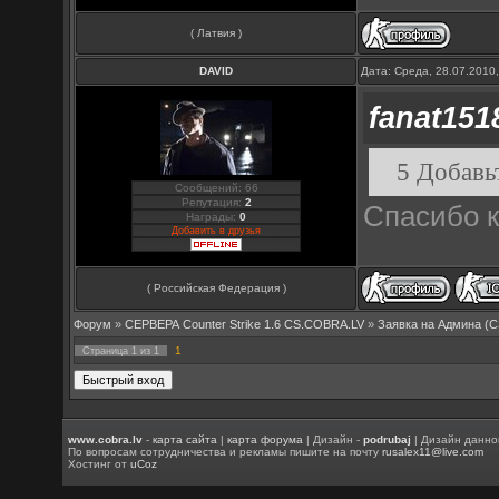
( Латвия )
DAVID
Дата: Среда, 28.07.2010
fanat151
5 Добавьт
Сообщений: 66
Репутация:
2
Спасибо к
Награды:
0
Добавить в друзья
( Российская Федерация )
Форум
»
СЕРВЕРА Counter Strike 1.6 CS.COBRA.LV
»
Заявка на Aдмина (C
1
Страница
1
из
1
www.cobra.lv
-
карта сайта
|
карта форума
| Дизайн -
podrubaj
| Дизайн данно
По вопросам сотрудничества и рекламы пишите на почту
rusalex11@live.com
Хостинг от
uCoz