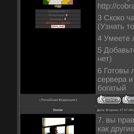
http://cob
Сообщений: 1
3 Скоко ч
Репутация:
0
Награды:
0
Добавить в друзья
(Узнать т
4 Умеете 
5 Добавьт
нет)
6 Готовы 
сервера и
богатый
( Российская Федерация )
Dombr
Дата: Вторник, 27.07.20
7. вы пра
как други