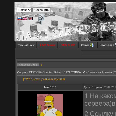
www.CobRa.lv
LIVE Stream
SMS SHOP
Форум
DownLoads
1
Страница
1
из
1
Форум
»
СЕРВЕРА Counter Strike 1.6 CS.COBRA.LV
»
Заявка на Aдмина (C
[=WS=]smart (заявка в админы)
fanat1518
Дата: Вторник, 27.07.20
1 На како
сервера)в
2 Ссылку 