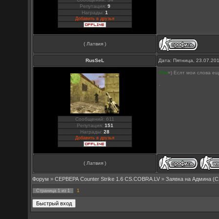
Репутация:
9
Награды:
1
Добавить в друзья
( Латвия )
RusSeL
Дата: Пятница, 23.07.20
Рек
=) Еслт мои слова ещ
Сообщений: 611
Репутация:
151
Награды:
28
Добавить в друзья
( Латвия )
Форум
»
СЕРВЕРА Counter Strike 1.6 CS.COBRA.LV
»
Заявка на Aдмина (C
1
Страница
1
из
1