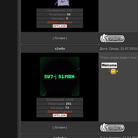
Сообщений: 236
Репутация:
34
Награды:
5
Добавить в друзья
( Латвия )
s1m0n
Дата: Среда, 21.07.2010
Очень редко видел изза 
Сообщений: 2158
Репутация:
251
Награды:
74
Добавить в друзья
( Латвия )
podrubaj
Дата: Четверг, 22.07.20