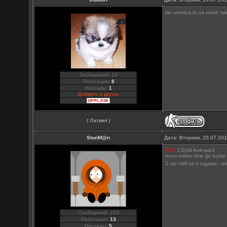
Nu xotelosj bi na oboih ta
Сообщений: 15
Репутация:
8
Награды:
1
Добавить в друзья
( Латвия )
StunM@n
Дата: Вторник, 20.07.20
REC
CSDM Anti-war3
norm online time (ja tozhe t
2 raz vidil ka ti rugalsa - 
Сообщений: 103
Репутация:
13
Награды:
5