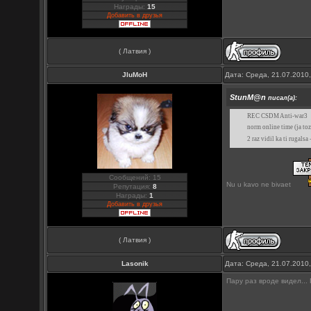
Награды:
15
Добавить в друзья
( Латвия )
JluMoH
Дата: Среда, 21.07.2010
StunM@n
писал(а):
REC CSDM Anti-war3
norm online time (ja toz
2 raz vidil ka ti rugalsa 
Сообщений: 15
Nu u kavo ne bivaet
Репутация:
8
Награды:
1
Добавить в друзья
( Латвия )
Lasonik
Дата: Среда, 21.07.2010
Пару раз вроде видел... 