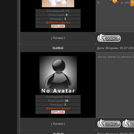
6.
ja ni6ij
Сообщений: 15
Репутация:
8
Награды:
1
Добавить в друзья
( Латвия )
DuMbI4
Дата: Вторник, 20.07.20
так на каком ты именно 
Сообщений: 640
Репутация:
36
Награды:
1
Добавить в друзья
( Латвия )
JluMoH
Дата: Вторник, 20.07.20