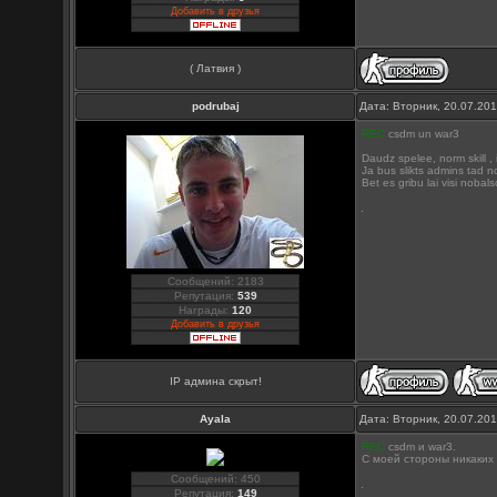
Добавить в друзья
( Латвия )
podrubaj
Дата: Вторник, 20.07.20
REC
csdm un war3
Daudz spelee, norm skill , 
Ja bus slikts admins tad 
Bet es gribu lai visi nobal
Сообщений: 2183
Репутация:
539
Награды:
120
Добавить в друзья
IP админа скрыт!
Ayala
Дата: Вторник, 20.07.20
REC
csdm и war3.
С моей стороны никаких
Сообщений: 450
Репутация:
149