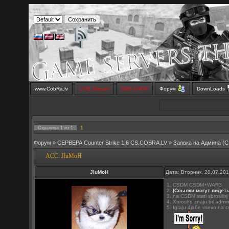
www.CobRa.lv
LIVE Stream
SMS SHOP
Форум
DownLoads
1
Страница
1
из
1
Форум
»
СЕРВЕРА Counter Strike 1.6 CS.COBRA.LV
»
Заявка на Aдмина (C
ACC: JluMoH
JluMoH
Дата: Вторник, 20.07.20
1. CSDM CSDM+WAR3
2.
[Ссылки могут видет
3. na CSDM stati sbrosilisj
4. Xorosho znaju bil admi
5. Igraju 4ja6e vsevo na 