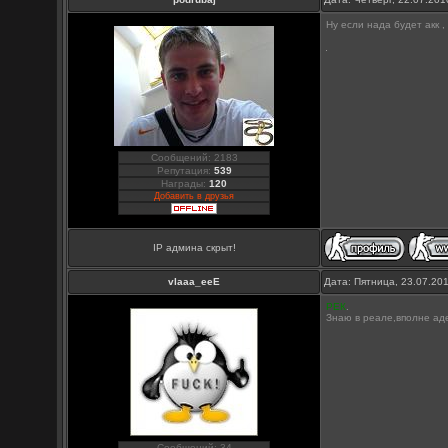
Ну если нада будет акк ,
Сообщений: 2183
Репутация:
539
Награды:
120
Добавить в друзья
IP админа скрыт!
vlaaa_eeE
Дата: Пятница, 23.07.20
РЕК
.
Знаю в реале,вполне ад
Сообщений: 34