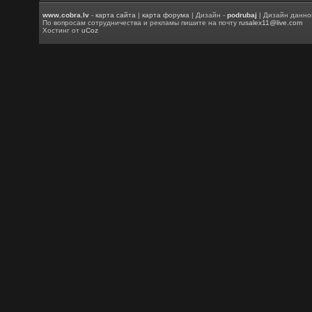
www.cobra.lv
-
карта сайта
|
карта форума
| Дизайн -
podrubaj
| Дизайн данно
По вопросам сотрудничества и рекламы пишите на почту
rusalex11@live.com
Хостинг от
uCoz