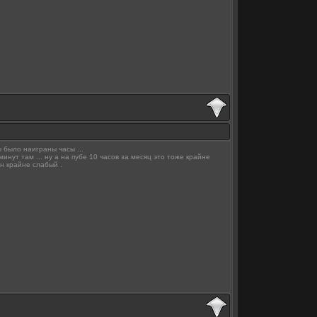
ы было наиграны часы ...
инут там ... ну а на пубе 10 часов за месяц это тоже крайне
йн крайне слабый .