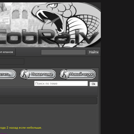
оп кланов
года 2 назад если небольше.
ибудь.