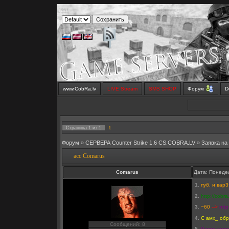
www.CobRa.lv
LIVE Stream
SMS SHOP
Форум
D
1
Страница
1
из
1
Форум
»
СЕРВЕРА Counter Strike 1.6 CS.COBRA.LV
»
Заявка на
acc Comarus
Comarus
Дата: Понедел
1.
пуб. и вар
2.
http://cobra
3.
~60
-->
htt
4.
С амх_ обр
Сообщений: 8
5.
Часто смог