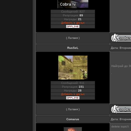
Сообщений: 827
Репутация:
89
Награды:
21
Добавить в друзья
( Латвия )
RusSeL
Дата: Вторник
Найграй до 30
Сообщений: 611
Репутация:
151
Награды:
28
Добавить в друзья
( Латвия )
Comarus
Дата: Вторник
delete topic\\