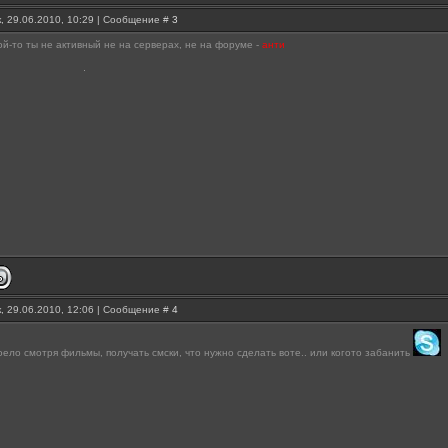
, 29.06.2010, 10:29 | Сообщение #
3
кой-то ты не активный не на серверах, не на форуме -
анти
, 29.06.2010, 12:06 | Сообщение #
4
ело смотря фильмы, получать смски, что нужно сделать воте.. или когото забанить