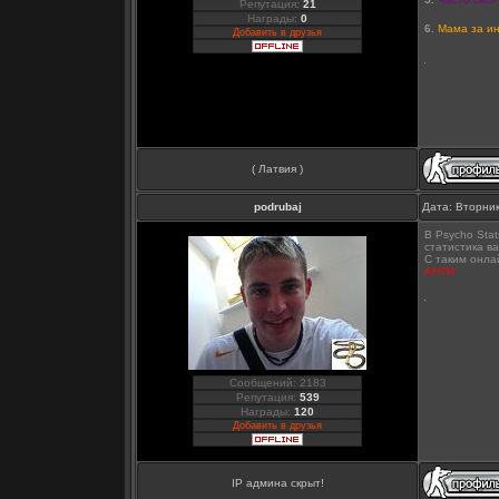
Репутация:
21
Награды:
0
6.
Мама за ин
Добавить в друзья
( Латвия )
podrubaj
Дата: Вторник
В Psycho Stat
статистика ва
С таким онла
АНТИ
Сообщений: 2183
Репутация:
539
Награды:
120
Добавить в друзья
IP админа скрыт!