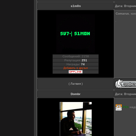
s1m0n
Дата: Вторник
Comarus
, ка
Сообщений: 2158
Репутация:
251
Награды:
74
Добавить в друзья
( Латвия )
Dombr
Дата: Вторник
РЕК
надо