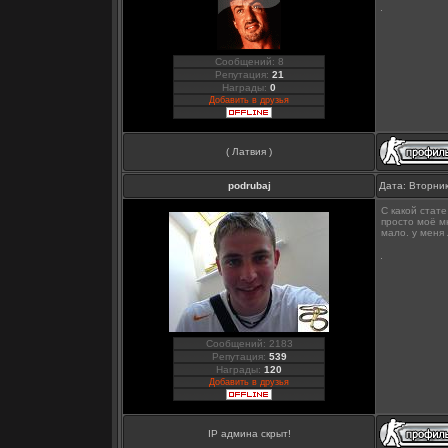
Сообщений: 8
Репутация:
21
Награды:
0
Добавить в друзья
( Латвия )
podrubaj
Дата: Вторник
С какой стате
просто моё мн
мало. у меня 
Сообщений: 2183
Репутация:
539
Награды:
120
Добавить в друзья
IP админа скрыт!