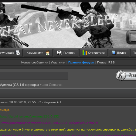
ownLoads
Комьюнити
Галереи
Статистики
Видео
Т
Новые сообщения
|
Участники
|
Правила форума
|
Поиск
|
RSS
 Aдмина (CS 1.6 сервера)
»
acc Comarus
ьник, 28.06.2010, 22:55 | Сообщение #
1
3+цсдм.
.lv/stuff/igroki_servera/comarus/12-1-0-152
p://www.gametracker.com/server/83.99.208.223:27015/player/Comarus/
ащаться умею (ничего сложного в етом нет), админил на нескольких серверах по дружбе.. 
у проводить время на серверах в ночное время, так как у меня ночные дежурства и так какн