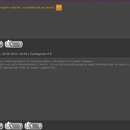
тернет платит, на сервак ей не хватит.
, 29.06.2010, 04:09 | Сообщение #
2
s у тебя наиграно 10 часов на пубе и 40 минут!!! на вар3 сервере ...
р3 и на пубе обновлялись 1 июня , т.е за последний месяц на вар3 тебя вообще не было а 
йн временем тебе не нужно админство.