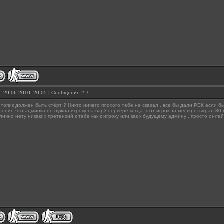
, 29.06.2010, 20:05 | Сообщение #
7
 топик должен быть стёрт ? Никто ничего плохого тебе не сказал , все бы дали РЕК если б
ение что админка не нужна игроку на вар3 сервере когда этот игрок за месяц отыграл 30 м
лично нету никаких претензий к тебе как к игроку или как к будущему админу , просто онла