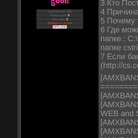
3 Кто Пос
4 Причина 
Сообщений: 529
Репутация:
9
5 Почему 
Награды:
2
Добавить в друзья
6 Где мож
папке : C
папке cstr
7 Если ба
(http://cs
[AMXBAN
========
[AMXBANS]
[AMXBANS]
WEB and 
[AMXBANS]
[AMXBANS]