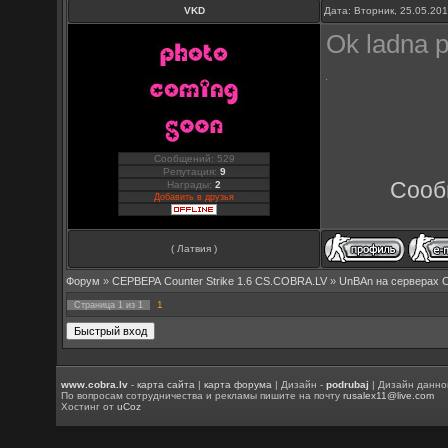
VKD
Дата: Вторник, 25.05.20
Ok ladna p
Сообщений: 529
Репутация:
9
Сооб
Награды:
2
Добавить в друзья
( Латвия )
Форум
»
СЕРВЕРА Counter Strike 1.6 CS.COBRA.LV
»
UnBAn на серверах 
1
Страница
1
из
1
www.cobra.lv
-
карта сайта
|
карта форума
| Дизайн -
podrubaj
| Дизайн данно
По вопросам сотрудничества и рекламы пишите на почту
rusalex11@live.com
Хостинг от
uCoz