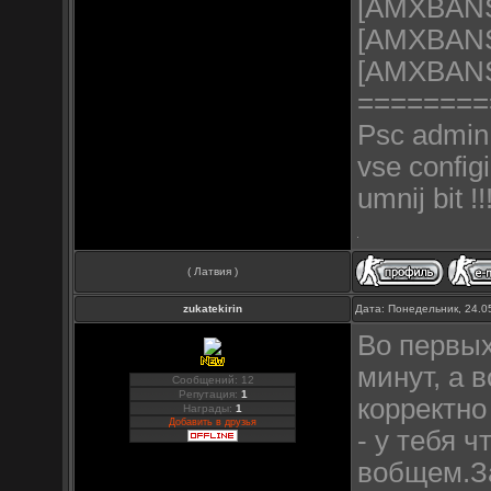
[AMXBANS]
[AMXBANS] 
[AMXBAN
========
Psc admin 4
vse configi
umnij bit !
( Латвия )
zukatekirin
Дата: Понедельник, 24.0
Во первых
минут, а 
Сообщений: 12
Репутация:
1
корректно
Награды:
1
Добавить в друзья
- у тебя 
вобщем.За