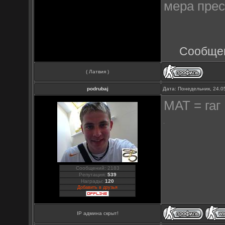
мера прес
Сообщен
( Латвия )
podrubaj
Дата: Понедельник, 24.0
МАТ = гаг
Сообщений: 2183
Репутация:
539
Награды:
120
Добавить в друзья
IP админа скрыт!