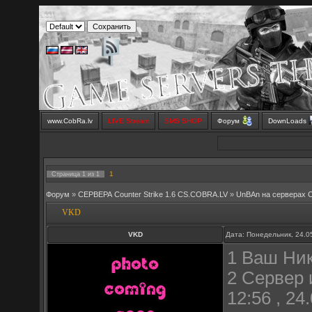
www.CobRa.lv
LIVE Stream
SMS SHOP
Форум
DownLoads
1
Страница
1
из
1
Форум
»
СЕРВЕРА Counter Strike 1.6 CS.COBRA.LV
»
UnBAn на серверах 
VKD
VKD
Дата: Понедельник, 24.0
1 Ваш Ни
2 Сервер 
12:56 , 24