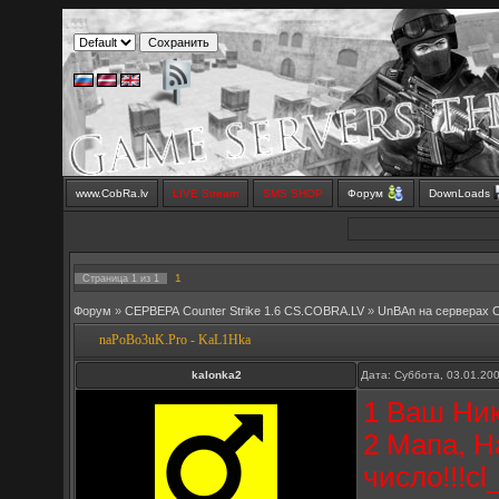
www.CobRa.lv
LIVE Stream
SMS SHOP
Форум
DownLoads
1
Страница
1
из
1
Форум
»
СЕРВЕРА Counter Strike 1.6 CS.COBRA.LV
»
UnBAn на серверах 
naPoBo3uK.Pro - KaL1Hka
kalonka2
Дата: Суббота, 03.01.20
1 Ваш Ник
2 Мапа, Н
число!!!cl