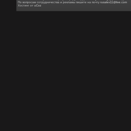
По вопросам сотрудничества и рекламы пишите на почту
rusalex11@live.com
Хостинг от
uCoz