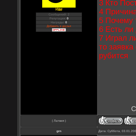
3 Кто Пос
4 Причин
Сообщений: 2
5 Почему 
Репутация:
0
Награды:
0
Добавить в друзья
6 Есть ли
7 Играл л
то заявка
рубится
С
( Латвия )
grn
Дата: Суббота, 03.01.20