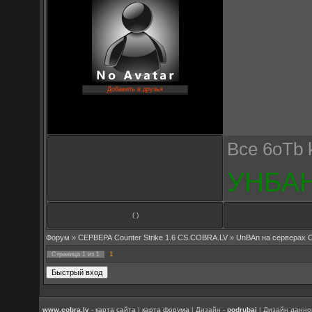
Добавить в друзья
Bce 6oTb k
УНБА
( )
Форум
»
СЕРВЕРА Counter Strike 1.6 CS.COBRA.LV
»
UnBAn на серверах 
1
Страница
1
из
1
www.cobra.lv
-
карта сайта
|
карта форума
| Дизайн -
podrubaj
| Дизайн данно