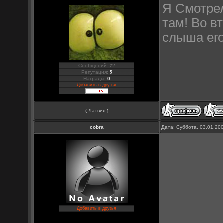
Я Смотрел
там! Во в
слыша его
Сообщений: 22
Репутация:
5
Награды:
0
Добавить в друзья
( Латвия )
cobra
Дата: Суббота, 03.01.20
Добавить в друзья