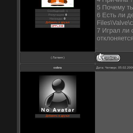
5 Почему ты
Сообщений: 1
6 Есть ли д
Репутация:
0
Награды:
0
Files\Valve
Добавить в друзья
7 Играл ли 
отклоняется
( Латвия )
cobra
Дата: Четверг, 05.02.20
Добавить в друзья