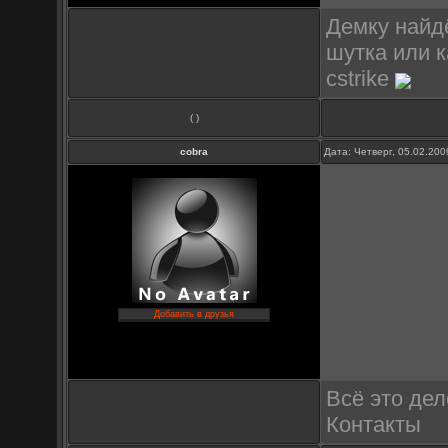
Демку найдё
шутка или к
cstrike
( )
cobra
Дата: Четверг, 05.02.20
Добавить в друзья
Всё это дел
Контакты