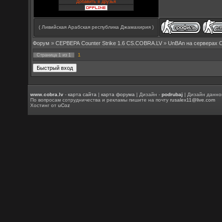
Добавить в друзья
( Ливийская Арабская республика Джамахирия )
Форум
»
СЕРВЕРА Counter Strike 1.6 CS.COBRA.LV
»
UnBAn на серверах 
1
Страница
1
из
1
www.cobra.lv
-
карта сайта
|
карта форума
| Дизайн -
podrubaj
| Дизайн данно
По вопросам сотрудничества и рекламы пишите на почту
rusalex11@live.com
Хостинг от
uCoz