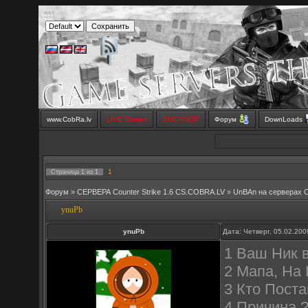
www.CobRa.lv
LIVE Stream
SMS SHOP
Форум
DownLoads
1
Страница
1
из
1
Форум
»
СЕРВЕРА Counter Strike 1.6 CS.COBRA.LV
»
UnBAn на серверах 
ynuPb
ynuPb
Дата: Четверг, 05.02.20
1 Ваш Ник 
2 Мапа, На 
3 Кто Пост
4 Причина 