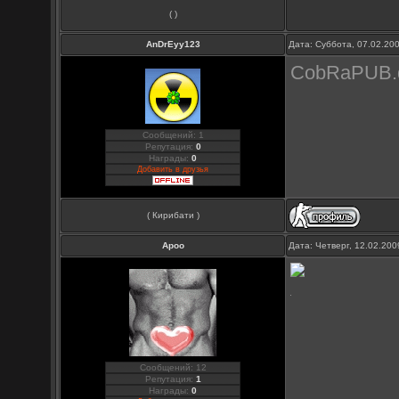
( )
AnDrEyy123
Дата: Суббота, 07.02.20
CobRaPUB.
Сообщений: 1
Репутация:
0
Награды:
0
Добавить в друзья
( Кирибати )
Apoo
Дата: Четверг, 12.02.20
Сообщений: 12
Репутация:
1
Награды:
0