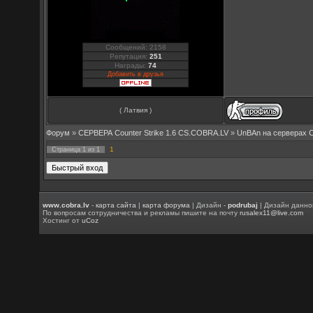
Сообщений: 2158
Репутация:
251
Награды:
74
Добавить в друзья
( Латвия )
Форум
»
СЕРВЕРА Counter Strike 1.6 CS.COBRA.LV
»
UnBAn на серверах 
1
Страница
1
из
1
www.cobra.lv
-
карта сайта
|
карта форума
| Дизайн -
podrubaj
| Дизайн данно
По вопросам сотрудничества и рекламы пишите на почту
rusalex11@live.com
Хостинг от
uCoz