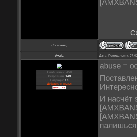
[AMXBANS] 
С
( Эстония )
Ayala
Дата: Понедельник, 07.0
abuse = о
Сообщений: 450
Поставлен
Репутация:
149
Награды:
15
Добавить в друзья
Интересно
И насчёт 
[AMXBANS]
[AMXBANS] 
палишься