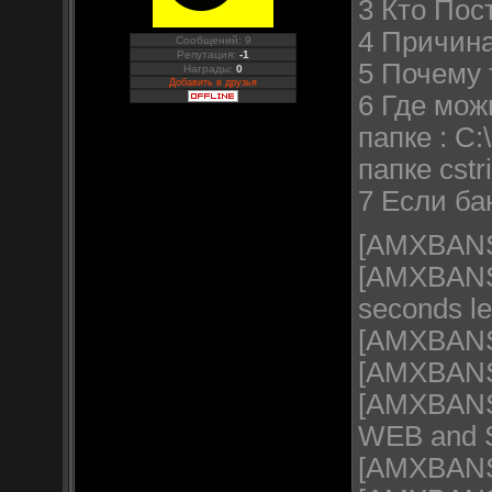
3 Кто Пос
4 Причина 
Сообщений: 9
Репутация:
-1
5 Почему т
Награды:
0
Добавить в друзья
6 Где мож
папке : C
папке cstr
7 Если ба
[AMXBANS]
[AMXBANS] 
seconds le
[AMXBANS]
[AMXBANS]
[AMXBANS]
WEB and 
[AMXBANS]