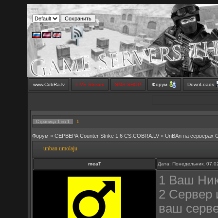
www.CobRa.lv
LIVE Stream
SMS SHOP
Форум
DownLoads
1
Страница
1
из
1
Форум
»
СЕРВЕРА Counter Strike 1.6 CS.COBRA.LV
»
UnBAn на серверах 
unban umolaju
meaT
Дата: Понедельник, 07.0
1 Ваш Ник
2 Сервер 
ваш серв