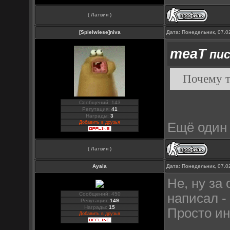
( Латвия )
[Spielwiese]niva
Дата: Понедельник, 07.0
meaT
пис
Почему т
Сообщений: 143
Репутация:
41
Награды:
3
Добавить в друзья
Ещё один 
( Латвия )
Ayala
Дата: Понедельник, 07.0
Не, ну за
Сообщений: 450
написал - 
Репутация:
149
Награды:
15
Просто ин
Добавить в друзья