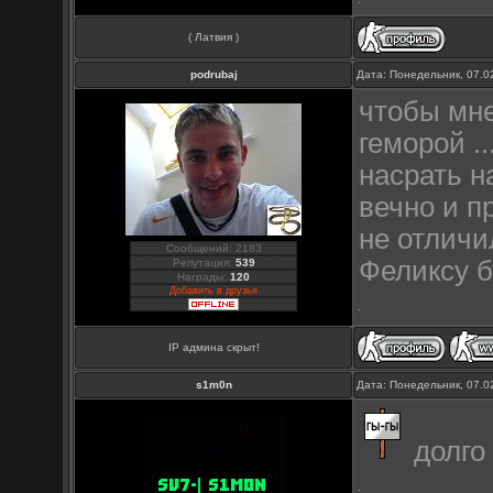
( Латвия )
podrubaj
Дата: Понедельник, 07.0
чтобы мне
геморой ..
насрать н
вечно и п
не отличи
Сообщений: 2183
Феликсу б
Репутация:
539
Награды:
120
Добавить в друзья
IP админа скрыт!
s1m0n
Дата: Понедельник, 07.0
долго