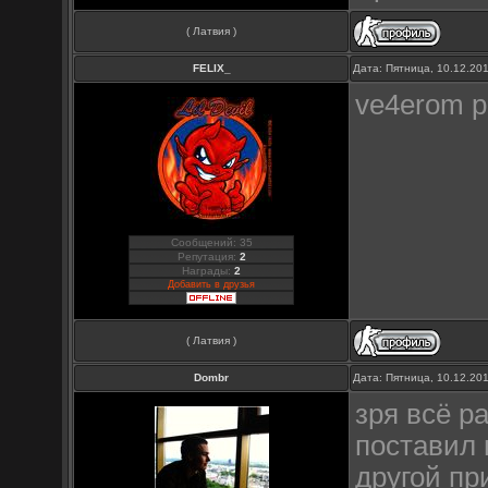
( Латвия )
FELIX_
Дата: Пятница, 10.12.20
ve4erom p
Сообщений: 35
Репутация:
2
Награды:
2
Добавить в друзья
( Латвия )
Dombr
Дата: Пятница, 10.12.20
зря всё ра
поставил 
другой пр