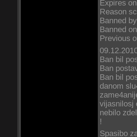
Expires on
Reason sc
Banned by
Banned on
Previous o
09.12.2010
Ban bil po
Ban posta
Ban bil po
danom slu4i
zame4anije
vijasnilosj
nebilo zde
!
Spasibo za