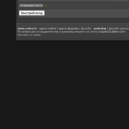
1
Страница
1
из
1
www.cobra.lv
-
карта сайта
|
карта форума
| Дизайн -
podrubaj
| Дизайн данно
По вопросам сотрудничества и рекламы пишите на почту
rusalex11@live.com
Хостинг от
uCoz