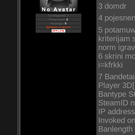
3 domdr
4 pojesneni
Сообщений: 3
Репутация:
2
Награды:
0
5 potamuwt
Добавить в друзья
kriterijam 
norm igrav
6 skrini mo
i=kfrkki
7 Bandetail
Player 3D
Bantype S
SteamID n
IP address
Invoked on
Banlength