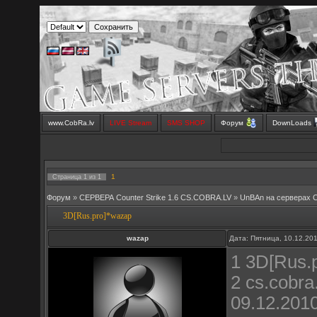
www.CobRa.lv
LIVE Stream
SMS SHOP
Форум
DownLoads
1
Страница
1
из
1
Форум
»
СЕРВЕРА Counter Strike 1.6 CS.COBRA.LV
»
UnBAn на серверах 
3D[Rus.pro]*wazap
wazap
Дата: Пятница, 10.12.20
1 3D[Rus.
2 cs.cobra
09.12.2010