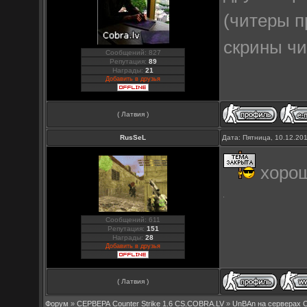
(читеры п
скрины чи
Сообщений: 827
Репутация:
89
Награды:
21
Добавить в друзья
( Латвия )
RusSeL
Дата: Пятница, 10.12.20
хорош
Сообщений: 611
Репутация:
151
Награды:
28
Добавить в друзья
( Латвия )
Форум
»
СЕРВЕРА Counter Strike 1.6 CS.COBRA.LV
»
UnBAn на серверах 