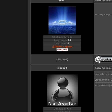
и тему надо с
Сообщений: 309
Репутация:
70
Награды:
8
Добавить в друзья
( Латвия )
zippo30
Дата: Среда, 
sorry 4to ne t
Добавлено
(1
----------------------
no pokazivajet
Сообщений: 3
Репутация:
0