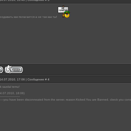
оздавать как полагается а не так как ты!
14.07.2010, 17:06 | Сообщение #
4
ak sazdal temu!
4.07.2010, 18:06)
-----------------------
----you have been disconneated from the server. reason:Kicked:You are Banned. cbeck you console..