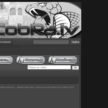
оп кланов
2dnja obratno...jakobi stoit ban! vopros za sto?igral pod nikom x2x!