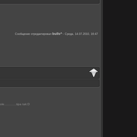
bulls^
Сообщение отредактировал
-
Среда, 14.07.2010, 16:47
...........tipa tak:D