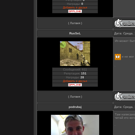
Награды:
0
Добавить в друзья
( Латвия )
RusSeL
Дата: Среда, 
Ип может быт
и не мог
Сообщений: 611
Репутация:
151
Награды:
28
Добавить в друзья
( Латвия )
podrubaj
Дата: Среда, 
Там написано 
читай кто ког