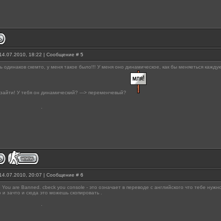
14.07.2010, 18:22 | Сообщение #
5
ь одинаков скемто, у меня такое было!!! У меня оно динамическое, как бы меняеться кажду
 зайти! У тебя он динамический? ---> переменчевый?
14.07.2010, 20:07 | Сообщение #
6
You are Banned. cbeck you console - это означает в переводе с английского что тебе нужно
о и зачто и сюда это можешь скопировать .