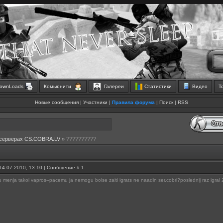
ownLoads
Комьюнити
Галереи
Статистики
Видео
Т
Новые сообщения
|
Участники
|
Правила форума
|
Поиск
|
RSS
 серверах CS.COBRA.LV
»
??????????
14.07.2010, 13:10 | Сообщение #
1
 u menja takoi vapros--pacemu ja nemogu bolse zaiti igrats ne naadin ser.cobri?poslednij raz igral 