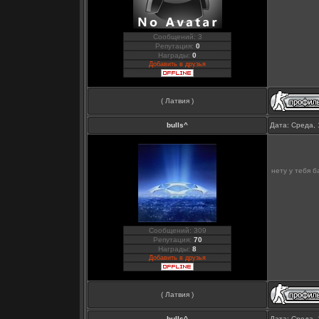
Сообщений: 3
Репутация:
0
Награды:
0
Добавить в друзья
( Латвия )
bulls^
Дата: Среда, 
нету у тебя б
Сообщений: 309
Репутация:
70
Награды:
8
Добавить в друзья
( Латвия )
bulls^
Дата: Среда, 