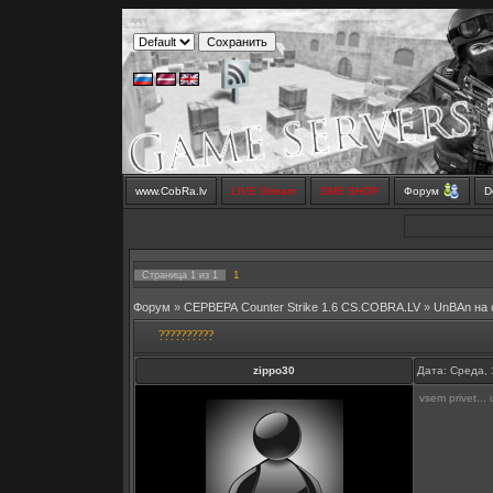
www.CobRa.lv
LIVE Stream
SMS SHOP
Форум
D
1
Страница
1
из
1
Форум
»
СЕРВЕРА Counter Strike 1.6 CS.COBRA.LV
»
UnBAn на
??????????
zippo30
Дата: Среда, 
vsem privet...