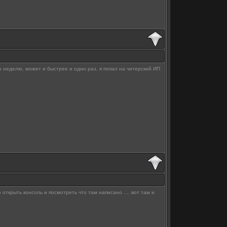
ю неделю, может и быстрее и один раз, я попал на читерский ИП
 открыть консоль и посмотреть что там написано .... вот там и