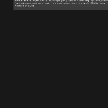
www.cobra.lv
-
карта сайта
|
карта форума
| Дизайн -
podrubaj
| Дизайн данно
По вопросам сотрудничества и рекламы пишите на почту
rusalex11@live.com
Хостинг от
uCoz