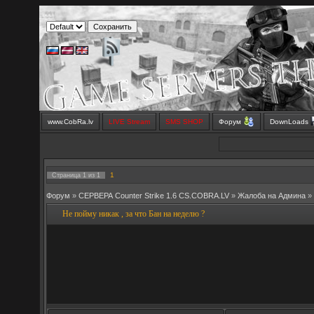
www.CobRa.lv
LIVE Stream
SMS SHOP
Форум
DownLoads
1
Страница
1
из
1
Форум
»
СЕРВЕРА Counter Strike 1.6 CS.COBRA.LV
»
Жалоба на Админа
»
Не пойму никак , за что Бан на неделю ?