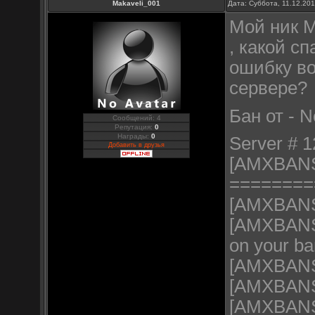
Makaveli_001
Дата: Суббота, 11.12.20
Мой ник Ma
, какой с
ошибку во
сервере?
Бан от - 
Сообщений: 4
Репутация:
0
Награды:
0
Server # 1
Добавить в друзья
[AMXBAN
========
[AMXBANS]
[AMXBANS] 
on your ba
[AMXBANS]
[AMXBANS]
[AMXBANS]