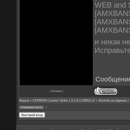
WEB and 
[AMXBANS]
[AMXBANS] 
[AMXBANS
и никак н
Исправьте
Сообщение
( Латвия )
Форум
»
СЕРВЕРА Counter Strike 1.6 CS.COBRA.LV
»
Жалоба на Админа
»
1
Страница
1
из
1