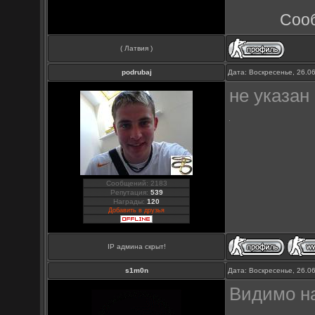
Соо
( Латвия )
podrubaj
Дата: Воскресенье, 26.0
не указан
Сообщений: 2183
Репутация:
539
Награды:
120
Добавить в друзья
IP админа скрыт!
s1m0n
Дата: Воскресенье, 26.0
Видимо н