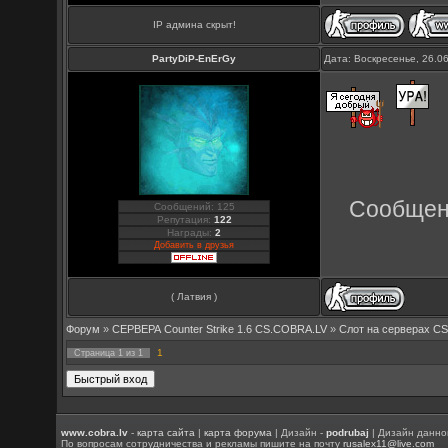
IP админа скрыт!
PartyDiP-EnErGy
Дата: Воскресенье, 26.0
Сообщен
Сообщений: 125
Репутация:
122
Награды:
2
Добавить в друзья
( Латвия )
Форум
»
СЕРВЕРА Counter Strike 1.6 CS.COBRA.LV
»
Слот на серверах C
1
Страница
1
из
1
www.cobra.lv
-
карта сайта
|
карта форума
| Дизайн -
podrubaj
| Дизайн данно
По вопросам сотрудничества и рекламы пишите на почту
rusalex11@live.com