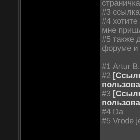
страничк
#3 ссылка
#4 хотите 
мне пришл
#5 также 
форуме и 
#1 Artur B
#2
[Ссыл
пользова
#3
[Ссыл
пользова
#4 Da
#5 Vrode j