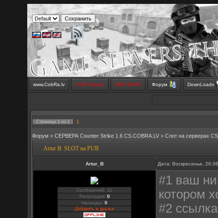
www.CobRa.lv
LIVE Stream
SMS SHOP
Форум
DownLoads
1
Страница
1
из
1
Форум
»
СЕРВЕРА Counter Strike 1.6 CS.COBRA.LV
»
Слот на серверах C
Artur B. SLOT na PUB
Artur_B
Дата: Воскресенье, 26.0
#1 ваш ник
Сообщений: 11
котором хо
Репутация:
0
Награды:
0
#2 ссылка
Добавить в друзья