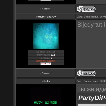
( Латвия )
PartyDiP-EnErGy
Дата: Воскресенье, 26.0
Bljedy tut
Сообщений: 125
Репутация:
122
Награды:
2
Добавить в друзья
( Латвия )
s1m0n
Дата: Воскресенье, 26.0
Ты же адм
PartyDi