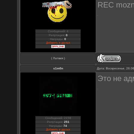
REC mozna
Сообщений: 4
Репутация:
0
Награды:
0
Добавить в друзья
( Латвия )
s1m0n
Дата: Воскресенье, 26.0
Это не ад
Сообщений: 2158
Репутация:
251
Награды:
74
Добавить в друзья