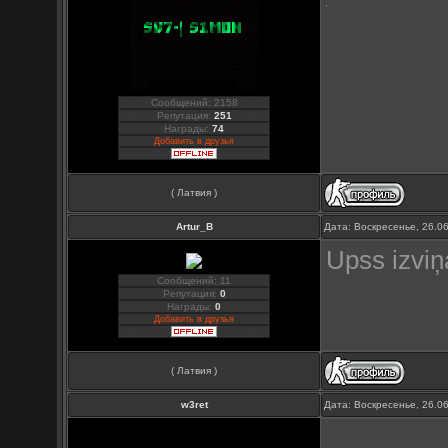
Сообщений: 2158
Репутация:
251
Награды:
74
Добавить в друзья
( Латвия )
Artur_B
Дата: Воскресенье, 26.0
Upss izviņ
Сообщений: 11
Репутация:
0
Награды:
0
Добавить в друзья
( Латвия )
w3ret
Дата: Воскресенье, 26.0