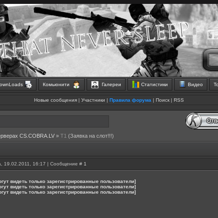
ownLoads
Комьюнити
Галереи
Статистики
Видео
Т
Новые сообщения
|
Участники
|
Правила форума
|
Поиск
|
RSS
ерверах CS.COBRA.LV
»
T1
(Заявка на слот!!!)
, 19.02.2011, 16:17 | Сообщение #
1
огут видеть только зарегистрированные пользователи]
огут видеть только зарегистрированные пользователи]
огут видеть только зарегистрированные пользователи]