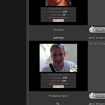
Сообщений: 306
Репутация:
221
Награды:
14
Добавить в друзья
( Латвия )
podrubaj
Дата: Воскрес
На ник T1 бу
Сообщений: 2183
Репутация:
539
Награды:
120
Добавить в друзья
IP админа скрыт!
Т1_
Дата: Воскрес