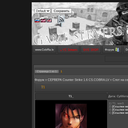
www.CobRa.lv
LIVE Stream
SMS SHOP
Форум
D
1
Страница
1
из
1
Форум
»
СЕРВЕРА Counter Strike 1.6 CS.COBRA.LV
»
Слот на с
T1
Т1_
Дата: Суббота
1) T1, war3.
2)
[Ссылки м
3)
[Ссылки м
4)
[Ссылки м