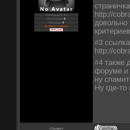
страничк
http://cob
Сообщений: 96
Репутация:
5
довольно 
Награды:
0
Добавить в друзья
критериев
#3 ссылка
http://cob
#4 также 
форуме и 
ну спамит
Ну где-то
( Латвия )