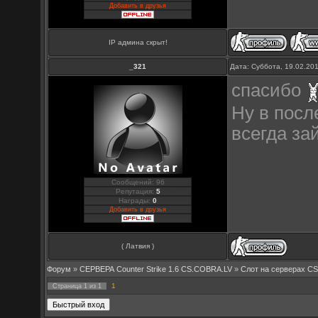
Добавить в друзья
IP админа скрыт!
_321
Дата: Суббота, 19.02.20
спасибо
Ну в после
всегда за
Сообщений: 96
Репутация:
5
Награды:
0
Добавить в друзья
( Латвия )
Форум
»
СЕРВЕРА Counter Strike 1.6 CS.COBRA.LV
»
Слот на серверах C
1
Страница
1
из
1