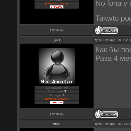
No fona y 
Добавить в друзья
Takwto pod
( Латвия )
_321
Дата: Пятница, 18.02.20
Как бы по
Раза 4 ме
Сообщений: 96
Репутация:
5
Награды:
0
Добавить в друзья
( Латвия )
vinni
Дата: Пятница, 18.02.20