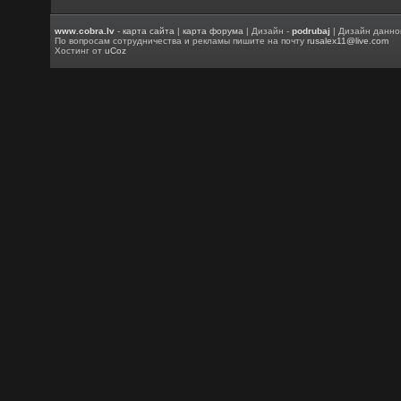
www.cobra.lv
-
карта сайта
|
карта форума
| Дизайн -
podrubaj
| Дизайн данно
По вопросам сотрудничества и рекламы пишите на почту
rusalex11@live.com
Хостинг от
uCoz