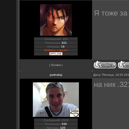
Я тоже з
Сообщений: 306
Репутация:
221
Награды:
14
Добавить в друзья
( Латвия )
podrubaj
Дата: Пятница, 18.02.20
на ник .32
Сообщений: 2183
Репутация:
539
Награды:
120