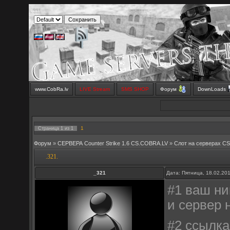
www.CobRa.lv
LIVE Stream
SMS SHOP
Форум
DownLoads
1
Страница
1
из
1
Форум
»
СЕРВЕРА Counter Strike 1.6 CS.COBRA.LV
»
Слот на серверах C
.321.
_321
Дата: Пятница, 18.02.20
#1 ваш ник
и сервер н
#2 ссылка