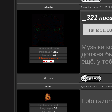
s1m0n
Дата: Пятница, 18.02.20
_321
писа
на мой в
Музыка к
Сообщений: 2158
Репутация:
251
должна бы
Награды:
74
Добавить в друзья
ещё, у те
( Латвия )
vinni
Дата: Пятница, 18.02.20
Foto razu
Сообщений: 456
Репутация:
53
Награды:
4