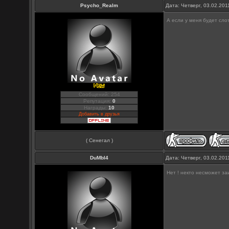
Psycho_Realm
Дата: Четверг, 03.02.20
А если у меня будет сло
Сообщений: 254
Репутация:
0
Награды:
10
Добавить в друзья
( Сенегал )
DuMbI4
Дата: Четверг, 03.02.20
Нет ! некто несможет з