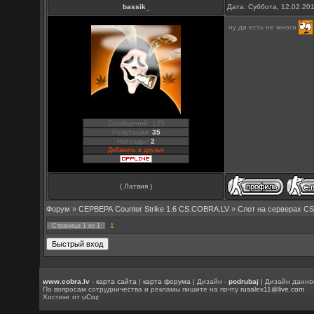
bassik_
Дата: Суббота, 12.02.20
ну да есть не многа
Сообщений: 125
Репутация:
35
Награды:
2
Добавить в друзья
( Латвия )
Форум
»
СЕРВЕРА Counter Strike 1.6 CS.COBRA.LV
»
Слот на серверах C
1
Страница
1
из
1
www.cobra.lv
-
карта сайта
|
карта форума
| Дизайн -
podrubaj
| Дизайн данно
По вопросам сотрудничества и рекламы пишите на почту
rusalex11@live.com
Хостинг от
uCoz