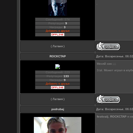
Сообщений: 174
Репутация:
9
Награды:
3
Добавить в друзья
( Латвия )
ROCKCTAP
Дата: Воскресенье, 06.0
Меняй ник ;;;;
З.Ы. Может играл в клубе
Сообщений: 223
Репутация:
133
Награды:
9
Добавить в друзья
( Латвия )
podrubaj
Дата: Воскресенье, 06.0
festivalj
,
ROCKCTAP
я не