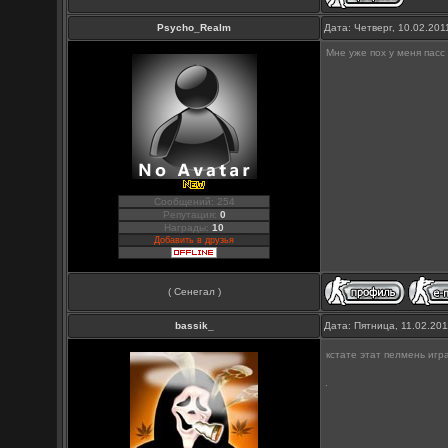
Psycho_Realm
Дата: Четверг, 10.02.20
Мне уже пох у меня пасс
Сообщений: 254
Репутация:
0
Награды:
10
Добавить в друзья
( Сенегал )
bassik_
Дата: Пятница, 11.02.20
кстате этат пелмень игр