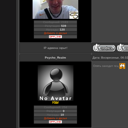
Сообщений: 2183
Репутация:
539
Награды:
120
Добавить в друзья
IP админа скрыт!
Psycho_Realm
Дата: Воскресенье, 06.0
Опять заходит псц
Сообщений: 254
Репутация:
0
Награды:
10
Добавить в друзья