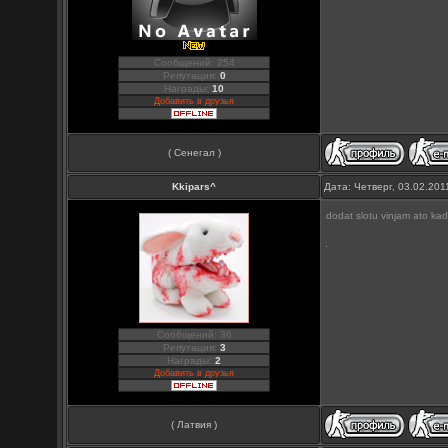
Сообщений: 254
Репутация:
0
Награды:
10
Добавить в друзья
( Сенегал )
Kkipars^
Дата: Четверг, 03.02.20
dodat slotu vinjam ato kad
Сообщений: 36
Репутация:
3
Награды:
2
Добавить в друзья
( Латвия )