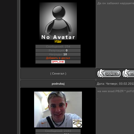
Да он забанил нарушите
Сообщений: 254
Репутация:
0
Награды:
10
Добавить в друзья
( Сенегал )
podrubaj
Дата: Четверг, 03.02.20
на ник soad.PBZR * psYc
Сообщений: 2183