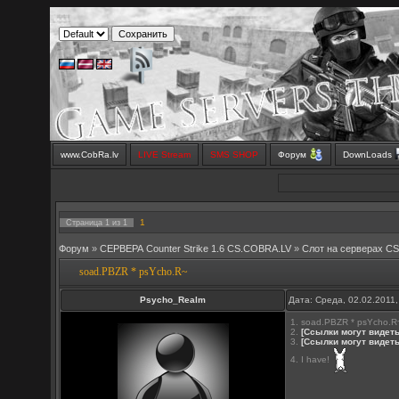
www.CobRa.lv
LIVE Stream
SMS SHOP
Форум
DownLoads
1
Страница
1
из
1
Форум
»
СЕРВЕРА Counter Strike 1.6 CS.COBRA.LV
»
Слот на серверах C
soad.PBZR * psYcho.R~
Psycho_Realm
Дата: Среда, 02.02.2011
1. soad.PBZR * psYcho.R~
2.
[Ссылки могут видет
3.
[Ссылки могут видет
4. I have!