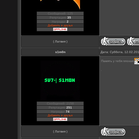
Сообщений: 125
Репутация:
35
Награды:
2
Добавить в друзья
( Латвия )
s1m0n
Дата: Суббота, 12.02.20
Память у тебя плохая
Сообщений: 2158
Репутация:
251
Награды:
74
Добавить в друзья
( Латвия )