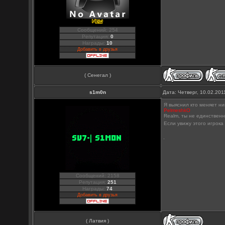
Сообщений: 254
Репутация:
0
Награды:
10
Добавить в друзья
( Сенегал )
s1m0n
Дата: Четверг, 10.02.20
Я выяснил кто меняет ник
PelmeshkO
Realm, ты не единственн
Если увижу этого игрока
Сообщений: 2158
Репутация:
251
Награды:
74
Добавить в друзья
( Латвия )