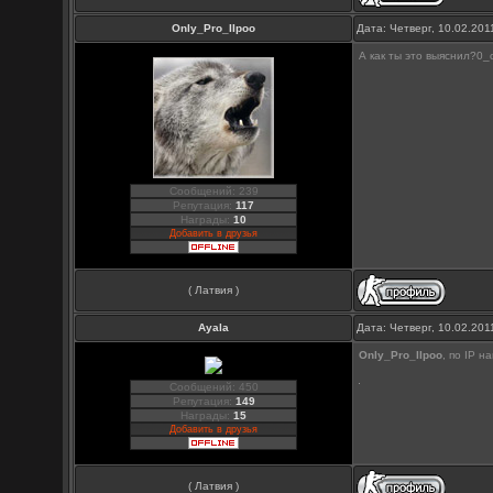
Only_Pro_IIpoo
Дата: Четверг, 10.02.20
А как ты это выяснил?0_
Сообщений: 239
Репутация:
117
Награды:
10
Добавить в друзья
( Латвия )
Ayala
Дата: Четверг, 10.02.20
Only_Pro_IIpoo
, по IP н
Сообщений: 450
Репутация:
149
Награды:
15
Добавить в друзья
( Латвия )