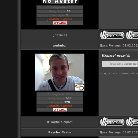
Сообщений: 640
Репутация:
36
Награды:
1
Добавить в друзья
( Латвия )
podrubaj
Дата: Четверг, 03.02.20
Kkipars^
писал(а):
dodat slotu vinjam ato 
откуда ты это знаешь? 
Сообщений: 2183
Репутация:
539
Награды:
120
Добавить в друзья
IP админа скрыт!
Psycho_Realm
Дата: Четверг, 03.02.201