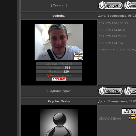
( Сенегал )
podrubaj
Дата: Воскресенье, 06.0
109.175.174.154 15
109.175.174.66 10
109.175.174.245 8
109.175.174.137
с этих ип кто-то играл п
Сообщений: 2183
Репутация:
539
Награды:
120
Добавить в друзья
IP админа скрыт!
Psycho_Realm
Дата: Понедельник, 07.0
СПААСИИБАА!