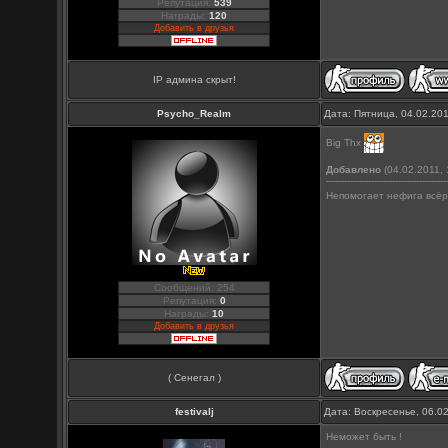
Репутация:
539
Награды:
120
Добавить в друзья
IP админа скрыт!
Psycho_Realm
Дата: Пятница, 04.02.20
Big Thx
Добавлено
(04.02.2011, 
----------------------------------------
Непомогает нефига всёр
Сообщений: 254
Репутация:
0
Награды:
10
Добавить в друзья
( Сенегал )
festivalj
Дата: Воскресенье, 06.0
Неможет быть !