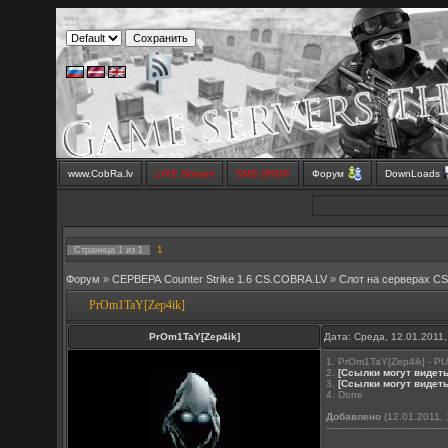
www.CobRa.lv
LIVE Stream
SMS SHOP
Форум
DownLoads
1
Страница
1
из
1
Форум
»
СЕРВЕРА Counter Strike 1.6 CS.COBRA.LV
»
Слот на серверах C
PrOm1TaY[Zep4ik]
PrOm1TaY[Zep4ik]
Дата: Среда, 12.01.2011
1. PrOm1TaY[Zep4ik] - P
2.
[Ссылки могут видет
3.
[Ссылки могут видет
4. Done
Добавлено
(12.01.2011, 
----------------------------------------