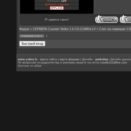
Награды:
120
Добавить в друзья
IP админа скрыт!
Форум
»
СЕРВЕРА Counter Strike 1.6 CS.COBRA.LV
»
Слот на серверах C
1
Страница
1
из
1
www.cobra.lv
-
карта сайта
|
карта форума
| Дизайн -
podrubaj
| Дизайн данно
По вопросам сотрудничества и рекламы пишите на почту
rusalex11@live.com
Хостинг от
uCoz