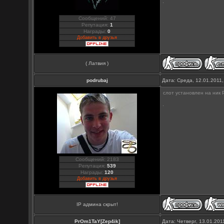
Сообщений: 47
Репутация:
1
Награды:
0
Добавить в друзья
( Латвия )
podrubaj
Дата: Среда, 12.01.2011
слот установлен на ник 
Сообщений: 2183
Репутация:
539
Награды:
120
Добавить в друзья
IP админа скрыт!
PrOm1TaY[Zep4ik]
Дата: Четверг, 13.01.20