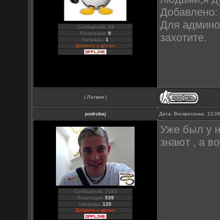
Добавлено: 
Для админо
Сообщений: 34
Репутация:
9
захотите.
Награды:
1
Добавить в друзья
( Латвия )
podrubaj
Дата: Воскресенье, 13.0
Уже был у н
знают , а во
Сообщений: 2183
Репутация:
539
Награды:
120
Добавить в друзья