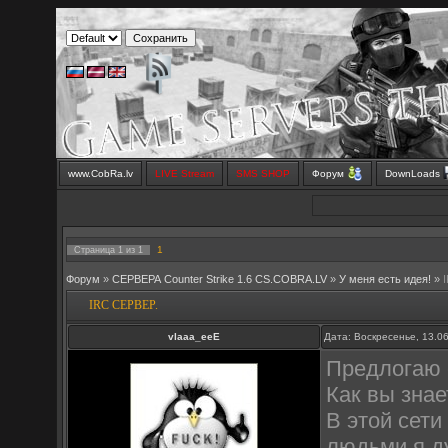
www.CobRa.lv
LIVE Stream
SMS SHOP
Форум
DownLoads
1
Страница
1
из
1
Форум
»
СЕРВЕРА Counter Strike 1.6 CS.COBRA.LV
»
У меня есть идея!
»
IRC СЕРВЕР.
vlaaa_eeE
Дата: Воскресенье, 13.0
Предлогаю с
Как вы знае
В этой сет
людьми,я д