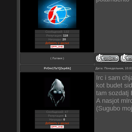
Сообщений: 132
Репутация:
118
Награды:
20
Добавить в друзья
( Латвия )
PrOm1TaY[Zep4ik]
Дата: Понедельник, 10.0
Irc i sam ch
kot budet si
tam sozdatj B
A nasjot mIrc
(Sugubo moj
Сообщений: 47
Репутация:
1
Награды:
0
Добавить в друзья