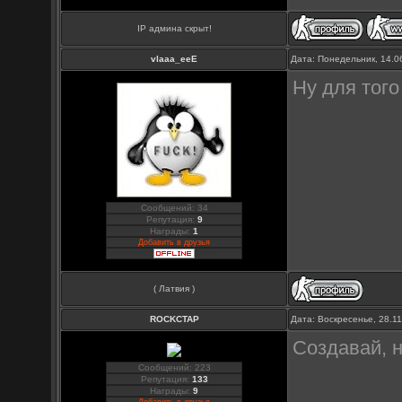
IP админа скрыт!
vlaaa_eeE
Дата: Понедельник, 14.0
Ну для того
Сообщений: 34
Репутация:
9
Награды:
1
Добавить в друзья
( Латвия )
ROCKCTAP
Дата: Воскресенье, 28.1
Создавай, н
Сообщений: 223
Репутация:
133
Награды:
9