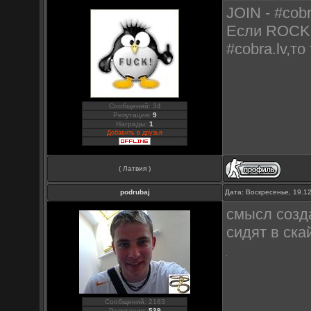
JOIN - #cob
Если ROCKC
#cobra.lv,т
Сообщений: 34
Репутация:
9
Награды:
1
Добавить в друзья
( Латвия )
podrubaj
Дата: Воскресенье, 19.1
смысл созда
сидят в ска
Сообщений: 2183
Репутация:
539