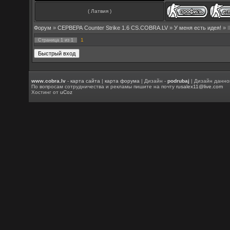
( Латвия )
Форум
»
СЕРВЕРА Counter Strike 1.6 CS.COBRA.LV
»
У меня есть идея!
»
1
Страница
1
из
1
www.cobra.lv
-
карта сайта
|
карта форума
| Дизайн -
podrubaj
| Дизайн данно
По вопросам сотрудничества и рекламы пишите на почту
rusalex11@live.com
Хостинг от
uCoz