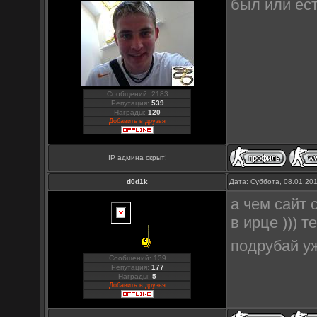
был или ест
Сообщений: 2183
Репутация:
539
Награды:
120
Добавить в друзья
IP админа скрыт!
d0d1k
Дата: Суббота, 08.01.20
а чем сайт 
в ирце ))) 
подрубай у
Сообщений: 139
Репутация:
177
Награды:
5
Добавить в друзья