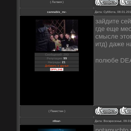
( Латвия )
cannabis_nv-
Дата: Суббота, 08.01.20
зайдите сей
где еще ме
смысле этог
итд) даже н
Сообщений: 293
Репутация:
99
полюбе D
Награды:
21
Добавить в друзья
( Пакистан )
nfour-
Дата: Воскресенье, 09.0
potamuchto v