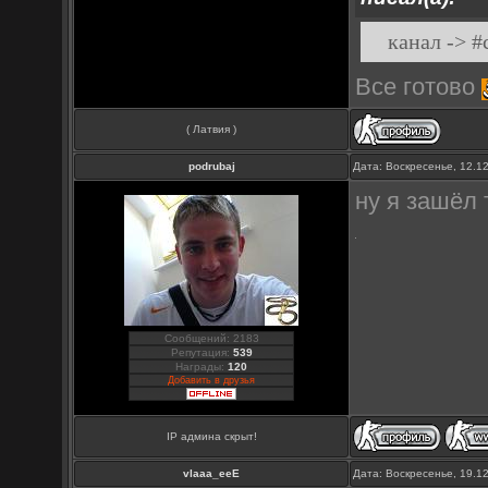
канал -> #
Все готово
( Латвия )
podrubaj
Дата: Воскресенье, 12.1
ну я зашёл т
Сообщений: 2183
Репутация:
539
Награды:
120
Добавить в друзья
IP админа скрыт!
vlaaa_eeE
Дата: Воскресенье, 19.1