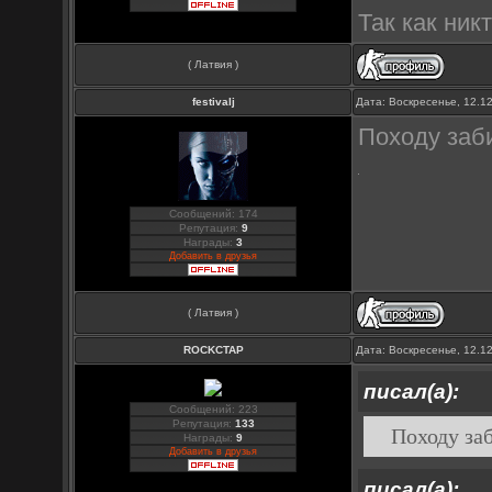
Так как ник
( Латвия )
festivalj
Дата: Воскресенье, 12.1
Походу заби
Сообщений: 174
Репутация:
9
Награды:
3
Добавить в друзья
( Латвия )
ROCKCTAP
Дата: Воскресенье, 12.1
писал(а):
Сообщений: 223
Репутация:
133
Походу заб
Награды:
9
Добавить в друзья
писал(а):