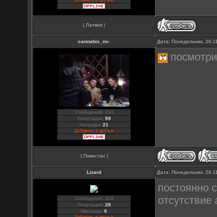
Добавить в друзья
( Латвия )
cannabis_nv-
Дата: Понедельник, 29.1
посмотрим
Сообщений: 293
Репутация:
99
Награды:
21
Добавить в друзья
( Пакистан )
Lizard
Дата: Понедельник, 29.1
постоянно с
отсутствие 
Сообщений: 109
Репутация:
28
Награды:
6