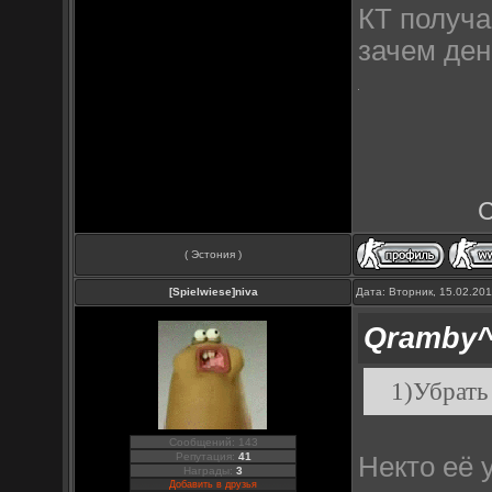
КТ получа
зачем ден
( Эстония )
[Spielwiese]niva
Дата: Вторник, 15.02.20
Qramby
1)Убрать
Сообщений: 143
Репутация:
41
Некто её 
Награды:
3
Добавить в друзья