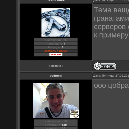
SPARKY-APG
Дата: Пятница, 27.05.20
Тема ваще
гранатами
серверов 
к примеру
Сообщений: 26
Репутация:
-4
Награды:
0
Добавить в друзья
( Латвия )
podrubaj
Дата: Пятница, 27.05.20
ооо цобра
Сообщений: 2183
Репутация:
539
Награды:
120