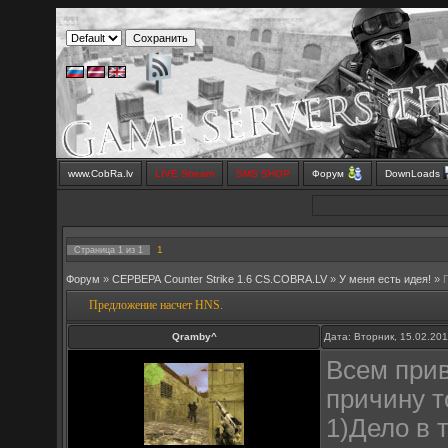
www.CobRa.lv
LIVE Stream
SMS SHOP
Форум
DownLoads
1
Страница
1
из
1
Форум
»
СЕРВЕРА Counter Strike 1.6 CS.COBRA.LV
»
У меня есть идея!
»
Предложение насчет HNS.
Qramby^
Дата: Вторник, 15.02.20
Всем при
причину т
1)Дело в 