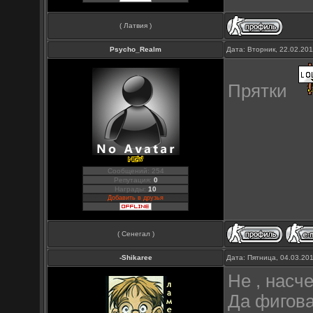
( Латвия )
Psycho_Realm
Дата: Вторник, 22.02.20
Прятки
Сообщений: 254
Репутация:
0
Награды:
10
Добавить в друзья
( Сенегал )
-Shikaree
Дата: Пятница, 04.03.20
Не , насче
Да фигова