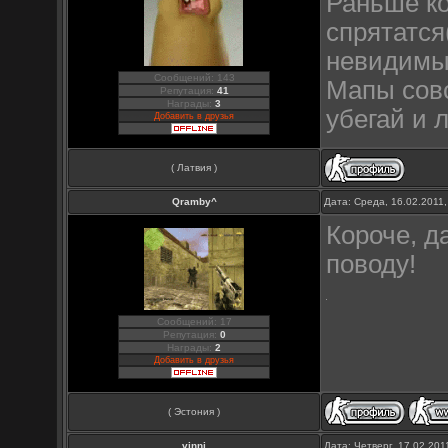
Раньше ко
спрятатся
невидимы
Сообщений: 143
Мапы совс
Репутация:
41
Награды:
3
убегай и 
Добавить в друзья
( Латвия )
Qramby^
Дата: Среда, 16.02.2011
Короче, д
поводу!
Сообщений: 17
Репутация:
0
Награды:
2
Добавить в друзья
( Эстония )
vinni
Дата: Четверг, 17.02.20