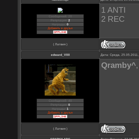
1 ANTI
Сообщений: 20
2 REC
Репутация:
2
Награды:
0
Добавить в друзья
( Латвия )
edward_Vllll
Дата: Среда, 25.05.2011
Qramby^
Сообщений: 40
Репутация:
0
Награды:
1
Добавить в друзья
( Латвия )