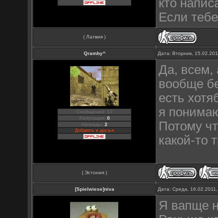
кто напис
Если тебе
( Латвия )
Qramby^
Дата: Вторник, 15.02.20
Да, всем,
вообще бе
есть хотя
я понимаю
Сообщений: 17
Репутация:
0
Потому чт
Награды:
2
Добавить в друзья
какой-то 
( Эстония )
[Spielwiese]niva
Дата: Среда, 16.02.2011
Я вапще н