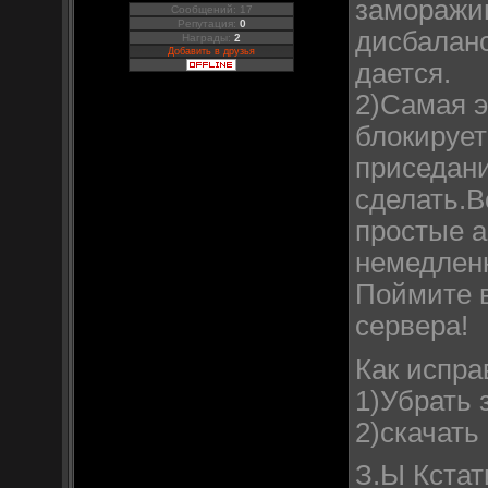
заморажив
Сообщений: 17
Репутация:
0
дисбаланс
Награды:
2
Добавить в друзья
дается.
2)Самая э
блокирует
приседани
сделать.В
простые а
немедленн
Поймите в
сервера!
Как испра
1)Убрать 
2)скачать
З.Ы Кстат