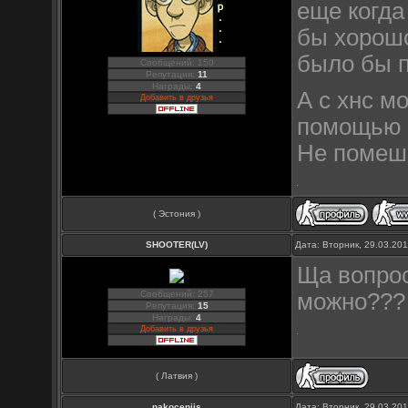
еще когда
бы хорошо
было бы п
Сообщений: 150
Репутация:
11
Награды:
4
А с хнс м
Добавить в друзья
помощью d
Не помеша
( Эстония )
SHOOTER(LV)
Дата: Вторник, 29.03.20
Ща вопрос
Сообщений: 257
можно???
Репутация:
15
Награды:
4
Добавить в друзья
( Латвия )
nakocenijs
Дата: Вторник, 29.03.20