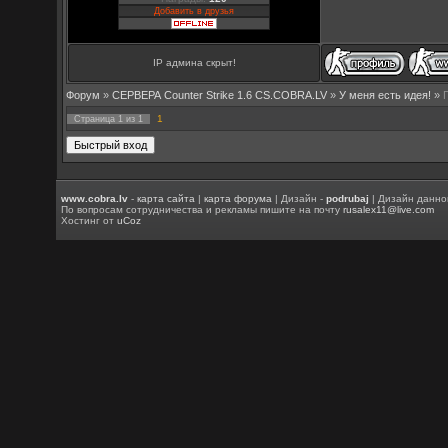
Добавить в друзья
IP админа скрыт!
Форум
»
СЕРВЕРА Counter Strike 1.6 CS.COBRA.LV
»
У меня есть идея!
»
1
Страница
1
из
1
www.cobra.lv
-
карта сайта
|
карта форума
| Дизайн -
podrubaj
| Дизайн данно
По вопросам сотрудничества и рекламы пишите на почту
rusalex11@live.com
Хостинг от
uCoz