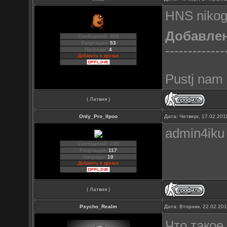
HNS nikogd
Добавле
Сообщений: 456
Репутация:
53
-------------
Награды:
4
Добавить в друзья
Pustj nam 
( Латвия )
Only_Pro_IIpoo
Дата: Четверг, 17.02.20
admin4iku 
Сообщений: 239
Репутация:
117
Награды:
10
Добавить в друзья
( Латвия )
Psycho_Realm
Дата: Вторник, 22.02.20
Что тако