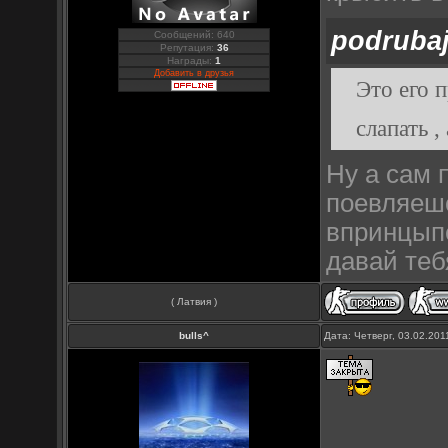
podruba
Сообщений: 640
Репутация:
36
Награды:
1
Добавить в друзья
Это его п
слапать 
Ну а сам п
поевляешс
впринцыпе
давай теб
( Латвия )
bulls^
Дата: Четверг, 03.02.20