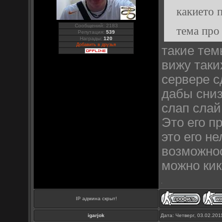
какието 
Сообщений: 2183
тема про 
Репутация:
539
Награды:
120
Добавить в друзья
такие тем
вижу таки
сервере с
дабы сниз
слап слай 
Это его п
это его н
возможнос
можно кикн
IP админа скрыт!
igarjok
Дата: Четверг, 03.02.20