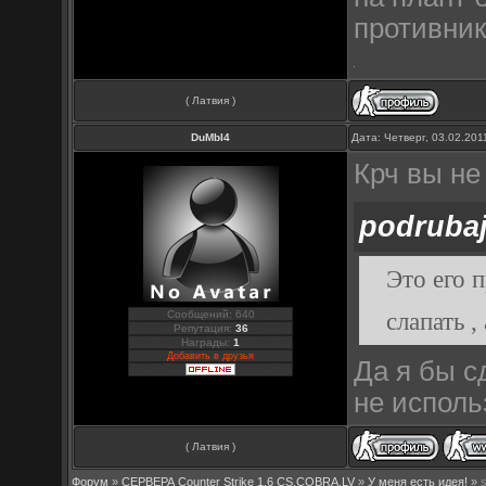
противни
( Латвия )
DuMbI4
Дата: Четверг, 03.02.20
Крч вы не 
podruba
Это его п
слапать 
Сообщений: 640
Репутация:
36
Награды:
1
Добавить в друзья
Да я бы с
не исполь
( Латвия )
Форум
»
СЕРВЕРА Counter Strike 1.6 CS.COBRA.LV
»
У меня есть идея!
»