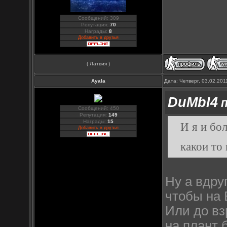
Сообщений: 309
Репутация:
70
Награды:
8
Добавить в друзья
( Латвия )
Ayala
Дата: Четверг, 03.02.20
DuMbI4
п
Сообщений: 450
Репутация:
149
Награды:
15
И я и бо
Добавить в друзья
какои то 
Ну а вдруг
чтобы на
Или до вз
на плант 