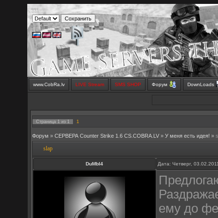
www.CobRa.lv
LIVE Stream
SMS SHOP
Форум
DownLoads
1
Страница
1
из
1
Форум
»
СЕРВЕРА Counter Strike 1.6 CS.COBRA.LV
»
У меня есть идея!
»
slap
DuMbI4
Дата: Четверг, 03.02.20
Предлогаю
Раздражае
ему до фе