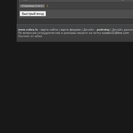
1
Страница
1
из
1
www.cobra.lv
-
карта сайта
|
карта форума
| Дизайн -
podrubaj
| Дизайн данно
По вопросам сотрудничества и рекламы пишите на почту
rusalex11@live.com
Хостинг от
uCoz