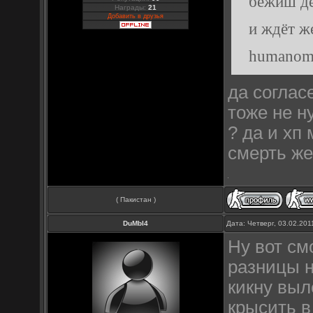
бежиш де
Награды:
21
Добавить в друзья
и ждёт ж
humanom 
бежать д
да соглас
тоже не н
? да и хп
смерть же
( Пакистан )
DuMbI4
Дата: Четверг, 03.02.20
Ну вот см
разницы н
кикну выл
крысить в 