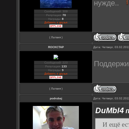
нужде..
Сообщений: 309
Репутация:
70
Награды:
8
Добавить в друзья
( Латвия )
ROCKCTAP
Дата: Четверг, 03.02.20
Поддерж
Сообщений: 223
Репутация:
133
Награды:
9
Добавить в друзья
( Латвия )
podrubaj
Дата: Четверг, 03.02.20
DuMbI4
п
И ещё ес