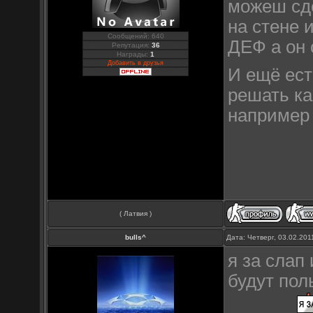
можеш сде
на стене 
Сообщений: 640
ДЕФ а он 
Репутация:
36
Награды:
1
Добавить в друзья
И ещё ест
решать ка
например 
( Латвия )
bulls^
Дата: Четверг, 03.02.20
я за слап
будут пол