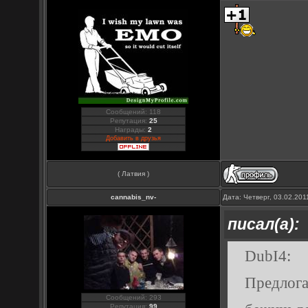
Сообщений: 118
Репутация:
25
Награды:
2
Добавить в друзья
( Латвия )
cannabis_nv-
Дата: Четверг, 03.02.20
писал(а):
DubI4:
Предлога
Сообщений: 293
Репутация:
99