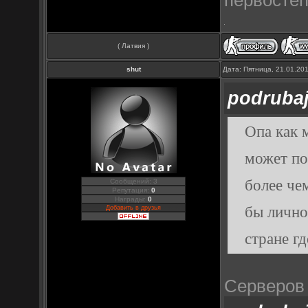
( Латвия )
shut
Дата: Пятница, 21.01.20
podruba
Опа как м
может по
более че
Сообщений: 3
Репутация:
0
Награды:
0
бы лично 
Добавить в друзья
стране гд
Серверов 