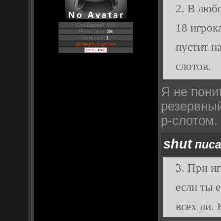
2. В любо
18 игрок
Сообщений: 640
Репутация:
36
Награды:
1
пустит н
Добавить в друзья
слотов.
Проблема
Я не пони
резервный
р-слотом.
shut
писа
3. При и
если ты 
всех ли.