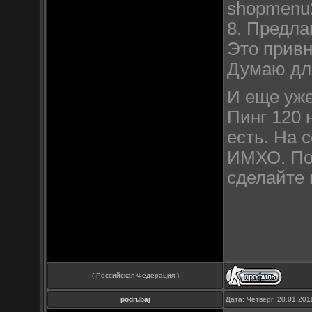
shopmenu
8. Предла
Это привн
Думаю для
И еще уже
Пинг 120 
есть. На 
ИМХО. Пос
сделайте 
( Российская Федерация )
podrubaj
Дата: Четверг, 20.01.20