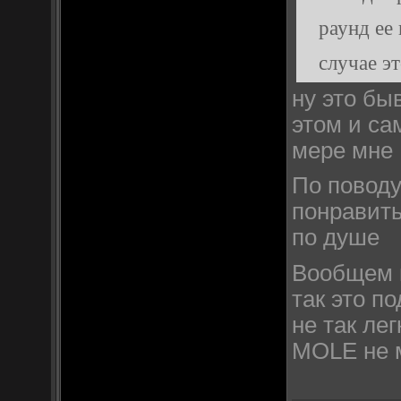
раунд ее
случае э
ну это бы
этом и сам
мере мне
По поводу
понравить
по душе
Вообщем и
так это по
не так лег
MOLE не 