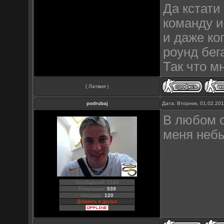
Да кстати
команду и
и даже ко
роунд бег
Так что м
( Латвия )
podrubaj
Дата: Вторник, 01.02.20
В любом с
меня небы
Сообщений: 2183
Репутация:
539
Награды:
120
Добавить в друзья