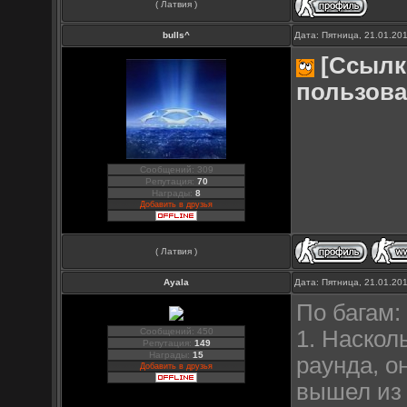
( Латвия )
bulls^
Дата: Пятница, 21.01.20
[Ссылк
пользова
Сообщений: 309
Репутация:
70
Награды:
8
Добавить в друзья
( Латвия )
Ayala
Дата: Пятница, 21.01.20
По багам:
Сообщений: 450
1. Наскол
Репутация:
149
Награды:
15
раунда, о
Добавить в друзья
вышел из 