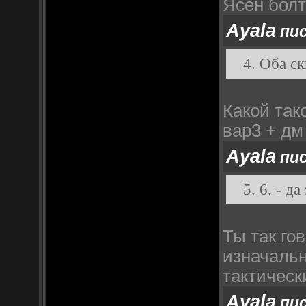
Ясен болт
Ayala
пис
4. Оба с
Какой так
вар3 + дм
Ayala
пис
5. 6. - д
Ты так го
изначальн
тактическ
Ayala
пис