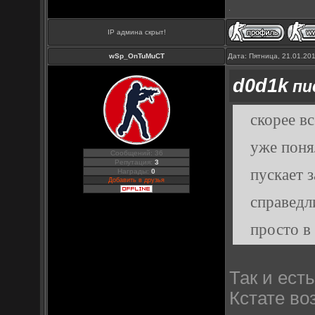
IP админа скрыт!
wSp_OnTuMuCT
Дата: Пятница, 21.01.20
d0d1k
пис
скорее в
уже поня
Сообщений: 36
Репутация:
3
пускает 
Награды:
0
Добавить в друзья
справедл
просто в
Так и ест
Кстате во