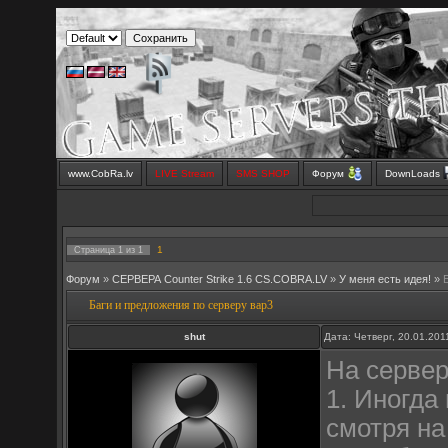
www.CobRa.lv
LIVE Stream
SMS SHOP
Форум
DownLoads
1
Страница
1
из
1
Форум
»
СЕРВЕРА Counter Strike 1.6 CS.COBRA.LV
»
У меня есть идея!
»
Баги и предложения по серверу вар3
shut
Дата: Четверг, 20.01.20
На сервер
1. Иногда
смотря на