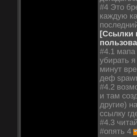
#4 Это бр
каждую ка
последний
[Ссылки 
пользова
#4.1 мапа
убирать я
минут вре
деф spawn
#4.2 возм
и там соз
другие) н
ссылку где
#4.3 чита
#опять 4