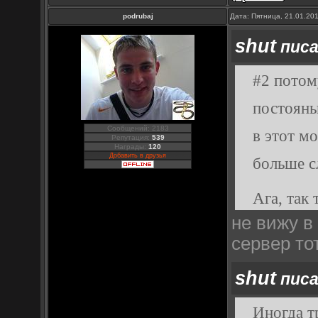
podrubaj
Дата: Пятница, 21.01.20
shut
писа
#2 потом
постояны
Сообщений: 2183
в этот м
Репутация:
539
Награды:
120
Добавить в друзья
больше сл
Ага, так
не вижу в
сервер то
shut
писа
Иногда т