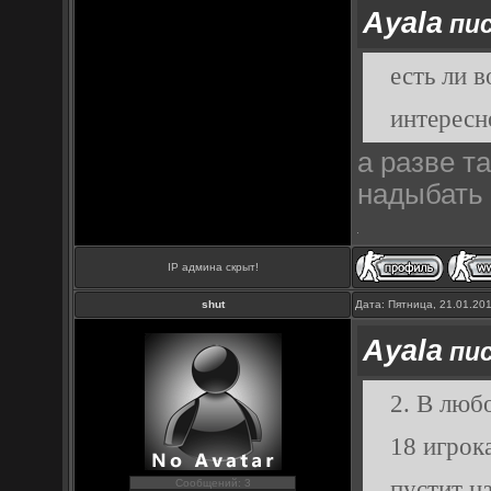
Ayala
пис
есть ли 
интересн
а разве т
надыбать 
IP админа скрыт!
shut
Дата: Пятница, 21.01.20
Ayala
пис
2. В любо
18 игрок
пустит н
Сообщений: 3