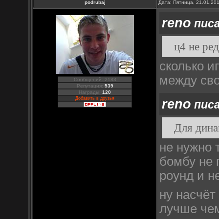
podrubaj
Дата: Пятница, 21.01.20
reno
писа
ц4 не ре
сколько и
между св
Сообщений: 2183
Репутация:
539
Награды:
120
Добавить в друзья
reno
писа
Для дина
не нужно 
бомбу не 
роунд и н
ну насчёт
лучше чем 