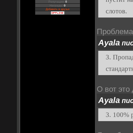
Репутация:
0
Награды:
0
слотов.
Добавить в друзья
Проблема 
Ayala
пис
3. Пропад
стандарт
О вот это
Ayala
пис
3. 100% 