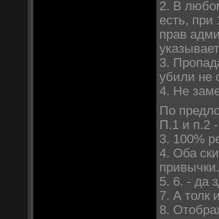
2. В любо
есть, при
прав адми
указывает
3. Пропада
убили не 
4. Не заме
По предл
П.1 и п.2
3. 100% р
4. Оба ск
привычки
5. 6. - д
7. А толк
8. Отобра