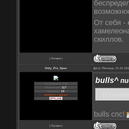
беспредел
возможно
От себя -
хамелеон
скиллов.
( Латвия )
Only_Pro_IIpoo
Дата: Пятница, 21.01.20
bulls^
пи
Сообщений: 239
Репутация:
117
Награды:
10
[Ссылки
Добавить в друзья
bulls спс!
( Латвия )