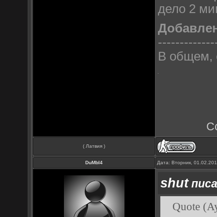
дело 2 ми
Добавле
-------------
В общем, 
С
( Латвия )
DuMbI4
Дата: Вторник, 01.02.20
shut
писа
Quote (Ay