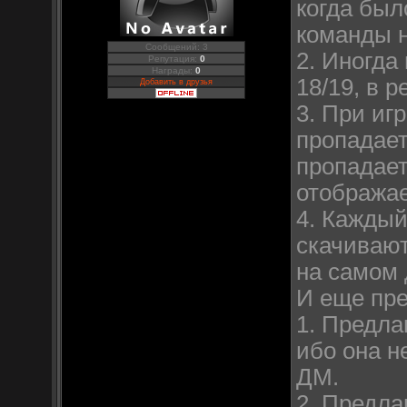
когда был
команды 
Сообщений: 3
2. Иногда
Репутация:
0
Награды:
0
18/19, в р
Добавить в друзья
3. При иг
пропадает
пропадает
отображае
4. Каждый
скачивают
на самом 
И еще пр
1. Предла
ибо она н
ДМ.
2. Предла