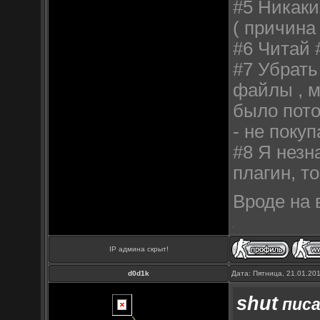
#5 Никаки
( причина
#6 Читай 
#7 Убрать
файлы , м
было пото
- не покуп
#8 Я незн
плагин, т
Вроде на 
IP админа скрыт!
d0d1k
Дата: Пятница, 21.01.20
shut
писа