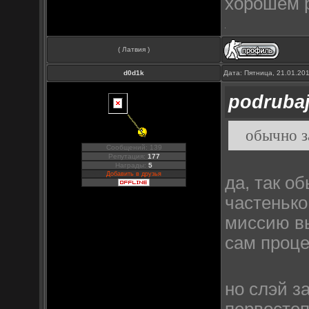
хорошем р
( Латвия )
d0d1k
Дата: Пятница, 21.01.20
podruba
обычно з
Сообщений: 139
Репутация:
177
Награды:
5
Добавить в друзья
да, так о
частенько
миссию вы
сам проц
но слэй з
первостеп