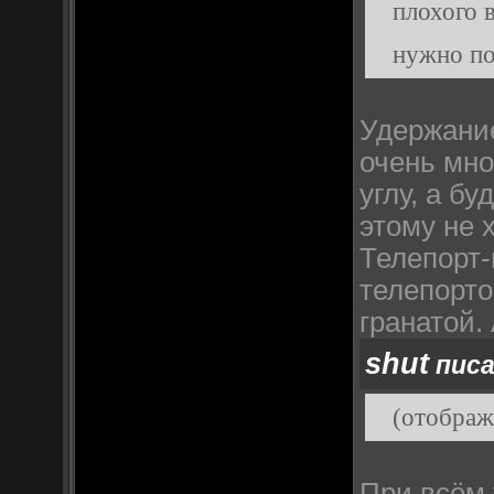
плохого 
нужно по
Удержание
очень мно
углу, а б
этому не 
Телепорт-
телепорто
гранатой.
shut
писа
(отображ
При всём 