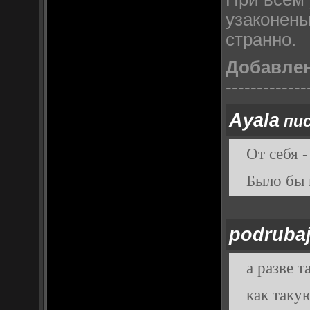
узаконены
странно.
Добавле
-------------
Ayala
пис
От себя 
Было бы 
podruba
а разве т
как таку