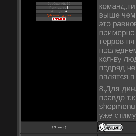
Сообщений: 19
команд,ти
Репутация:
8
Награды:
0
выше чем 
Добавить в друзья
это равно
примерно 2
терров пя
последнем
кол-ву лю
подряд,не
валятся в
8.Для дин
правдо т.
shopmenu 
уже стим
( Латвия )