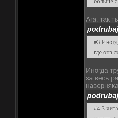
больше с
Ага, так 
podruba
#3 Иногд
где она 
Иногда тр
за весь р
наверняка
podruba
#4.3 чит