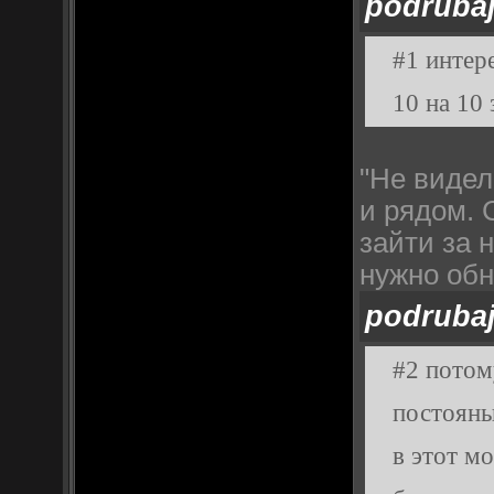
podruba
#1 интере
10 на 10 
"Не видел
и рядом. 
зайти за 
нужно обн
podruba
#2 потом
постояны
в этот м