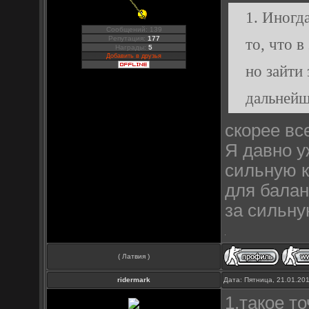
1. Иногд
Сообщений: 139
Репутация:
177
то, что в
Награды:
5
Добавить в друзья
но зайти
дальнейш
скорее вс
Я давно у
сильную к
для балан
за сильну
( Латвия )
ridermark
Дата: Пятница, 21.01.20
1.такое т