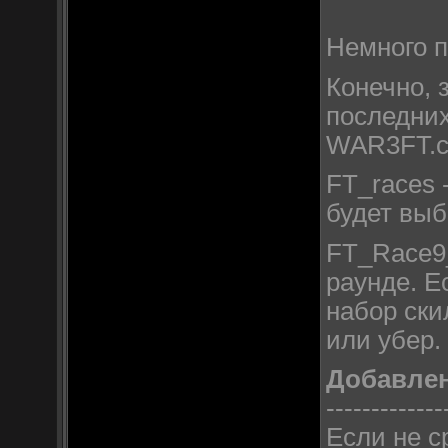
Немного п
Конечно, 
последних
WAR3FT.c
FT_races 
будет выб
FT_Race9_
раунде. Е
набор ски
или убер.
Добавле
-------------
Если не с