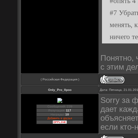
#опять 4
#7 Убрать
менять, 
ничего те
Понятно, 
с этим де
( Российская Федерация )
Only_Pro_IIpoo
Дата: Пятница, 21.01.20
Sorry за 
Сообщений: 239
дает кажд
Репутация:
117
Награды:
10
объясняет
Добавить в друзья
если кто-