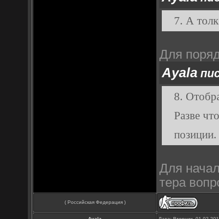
7. А тол
Для поряд
Ayala
пис
8. Отобра
Разве чт
позиции.
Для начал
тера воп
( Российская Федерация )
Ayala
Дата: Вторник, 01.02.20