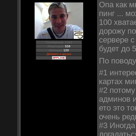
Опа как м
пинг ... м
100 хвата
дорожу по
сервере с
Сообщений: 2183
будет до 5
Репутация:
539
Награды:
120
Добавить в друзья
По поводу
#1 интерес
картах мин
#2 потому
админов и
ето это т
очень ред
#3 Иногда
догадатьс