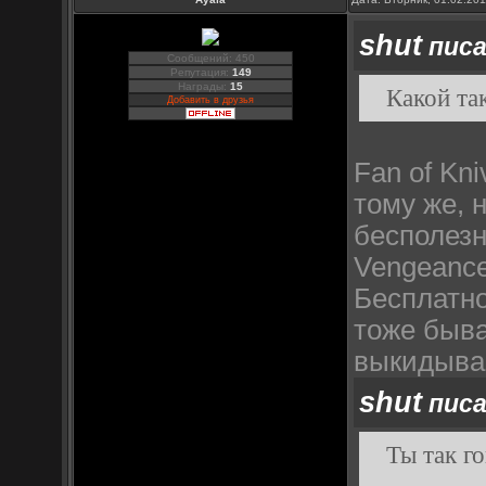
shut
писа
Сообщений: 450
Репутация:
149
Награды:
15
Какой та
Добавить в друзья
Fan of Kn
тому же, 
бесполезн
Vengeance
Бесплатно
тоже быва
выкидыва
shut
писа
Ты так г