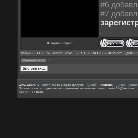
#6 добавле
#7 добавл
зарегист
IP админа скрыт!
Форум
»
СЕРВЕРА Counter Strike 1.6 CS.COBRA.LV
»
У меня есть идея!
»
1
Страница
1
из
1
www.cobra.lv
-
карта сайта
|
карта форума
| Дизайн -
podrubaj
| Дизайн данно
По вопросам сотрудничества и рекламы пишите на почту
rusalex11@live.com
Хостинг от
uCoz