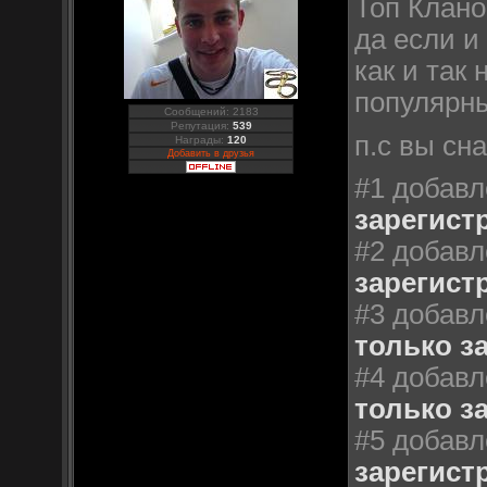
Топ Клан
да если и
как и так
популярны
Сообщений: 2183
Репутация:
539
п.с вы сн
Награды:
120
Добавить в друзья
#1 добавл
зарегист
#2 добавл
зарегист
#3 добавл
только з
#4 добавл
только з
#5 добавл
зарегист