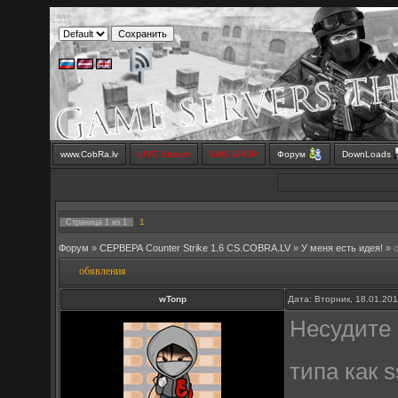
www.CobRa.lv
LIVE Stream
SMS SHOP
Форум
DownLoads
1
Страница
1
из
1
Форум
»
СЕРВЕРА Counter Strike 1.6 CS.COBRA.LV
»
У меня есть идея!
»
обявления
wTonp
Дата: Вторник, 18.01.20
Несудите 
типа как s