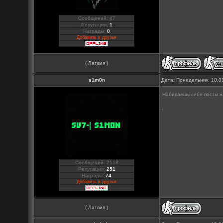
Сообщений: 47
Репутация:
1
Награды:
0
Добавить в друзья
( Латвия )
s1m0n
Дата: Понедельник, 10.0
Набиваешь себе посты 
Сообщений: 2158
Репутация:
251
Награды:
74
Добавить в друзья
( Латвия )