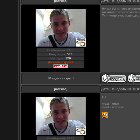
podrubaj
Дата: Понедельник, 10.0
Ну как бы ничего плохого
как ничего конкретного 
Тут нужно тупо написать 
Сообщений: 2183
Репутация:
539
Награды:
120
Добавить в друзья
IP админа скрыт!
podrubaj
Дата: Понедельник, 10.0
p.s
meat - мясо
meet - встреча ...
Сообщений: 2183