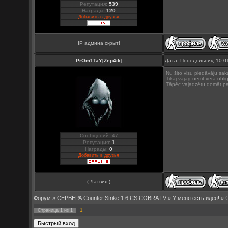
Репутация:
539
Награды:
120
Добавить в друзья
IP админа скрыт!
PrOm1TaY[Zep4ik]
Дата: Понедельник, 10.0
Nu šito visu piedāvāju sak
Tikaj vajag nemt vērā obli
Tāpēc vajadzētu domāt par
Сообщений: 47
Репутация:
1
Награды:
0
Добавить в друзья
( Латвия )
Форум
»
СЕРВЕРА Counter Strike 1.6 CS.COBRA.LV
»
У меня есть идея!
»
1
Страница
1
из
1