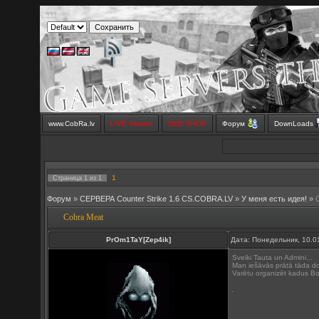
www.CobRa.lv
LIVE Stream
SMS SHOP
Форум
DownLoads
1
Страница
1
из
1
Форум
»
СЕРВЕРА Counter Strike 1.6 CS.COBRA.LV
»
У меня есть идея!
»
Cobra Meat
PrOm1TaY[Zep4ik]
Дата: Понедельник, 10.0
Sveiki Tauta un Admini...
Man iešāvās prātā tāda dom
Varētu organizēt kadus B