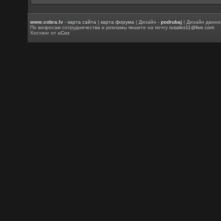
www.cobra.lv
-
карта сайта
|
карта форума
| Дизайн -
podrubaj
| Дизайн данно
По вопросам сотрудничества и рекламы пишите на почту
rusalex11@live.com
Хостинг от
uCoz