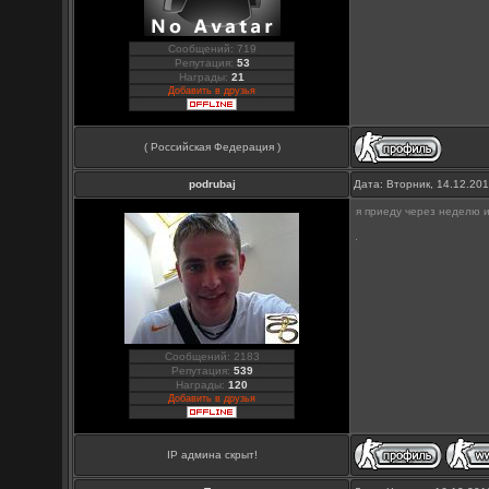
Сообщений: 719
Репутация:
53
Награды:
21
Добавить в друзья
( Российская Федерация )
podrubaj
Дата: Вторник, 14.12.20
я приеду через неделю и
Сообщений: 2183
Репутация:
539
Награды:
120
Добавить в друзья
IP админа скрыт!