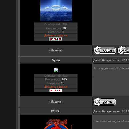
Сообщений: 309
Репутация:
70
Награды:
8
Добавить в друзья
( Латвия )
Ayala
Дата: Воскресенье, 12.1
А на цсдм и вар3 слишко
Сообщений: 450
Репутация:
149
Награды:
15
Добавить в друзья
( Латвия )
FELIX_
Дата: Воскресенье, 12.1
mne nravitsa kogda c4 sta