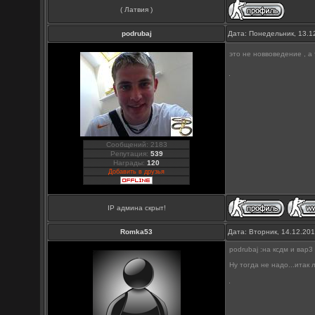
( Латвия )
podrubaj
Дата: Понедельник, 13.1
это не новвоведение , а 
Сообщений: 2183
Репутация:
539
Награды:
120
Добавить в друзья
IP админа скрыт!
Romka53
Дата: Вторник, 14.12.20
podrubaj :на ксдм и вар3
Ну тогда не надо...итак л