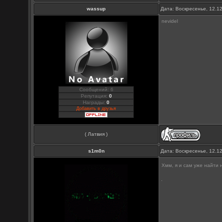
wassup
Дата: Воскресенье, 12.1
nevidel
Сообщений: 6
Репутация:
0
Награды:
0
Добавить в друзья
( Латвия )
s1m0n
Дата: Воскресенье, 12.1
Хмм, я и сам уже найти 