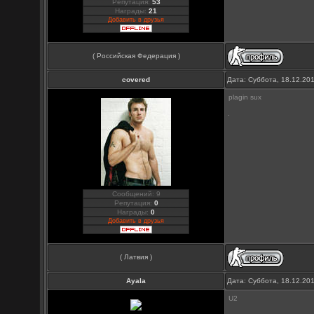
Репутация:
53
Награды:
21
Добавить в друзья
( Российская Федерация )
covered
Дата: Суббота, 18.12.20
plagin sux
Сообщений: 9
Репутация:
0
Награды:
0
Добавить в друзья
( Латвия )
Ayala
Дата: Суббота, 18.12.20
U2