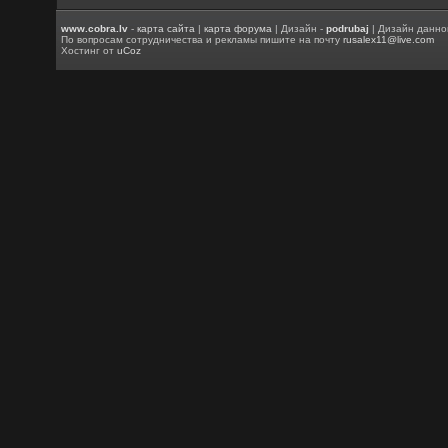
www.cobra.lv
-
карта сайта
|
карта форума
| Дизайн -
podrubaj
| Дизайн данно
По вопросам сотрудничества и рекламы пишите на почту
rusalex11@live.com
Хостинг от
uCoz