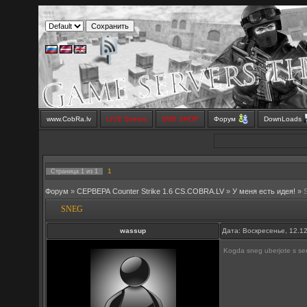
www.CobRa.lv
LIVE Stream
SMS SHOP
Форум
DownLoads
1
Страница
1
из
1
Форум
»
СЕРВЕРА Counter Strike 1.6 CS.COBRA.LV
»
У меня есть идея!
»
SNEG
wassup
Дата: Воскресенье, 12.1
Kogda sneg uberjote s se