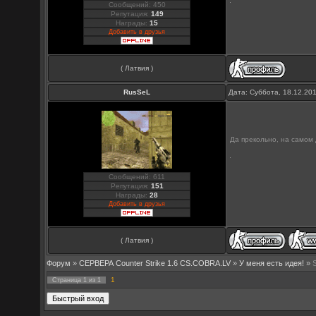
Сообщений: 450
Репутация:
149
Награды:
15
Добавить в друзья
( Латвия )
RusSeL
Дата: Суббота, 18.12.20
Да прекольно, на самом
Сообщений: 611
Репутация:
151
Награды:
28
Добавить в друзья
( Латвия )
Форум
»
СЕРВЕРА Counter Strike 1.6 CS.COBRA.LV
»
У меня есть идея!
»
1
Страница
1
из
1