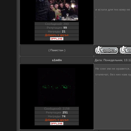
и кстати для тех кому н
Сообщений: 293
Репутация:
99
Награды:
21
Добавить в друзья
( Пакистан )
s1m0n
Дата: Понедельник, 13.1
Не снег им не нравится, 
отключат, без них нам х
Сообщений: 2158
Репутация:
251
Награды:
74
Добавить в друзья