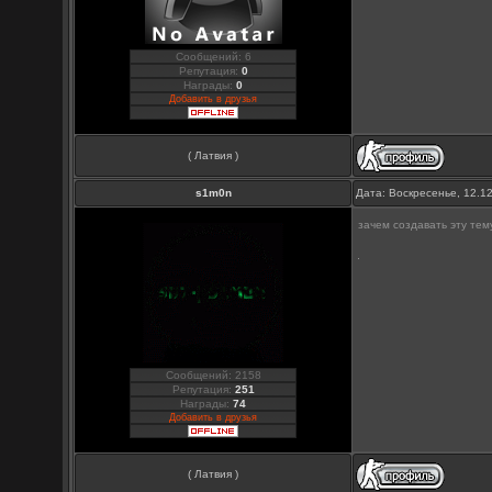
Сообщений: 6
Репутация:
0
Награды:
0
Добавить в друзья
( Латвия )
s1m0n
Дата: Воскресенье, 12.1
зачем создавать эту тем
Сообщений: 2158
Репутация:
251
Награды:
74
Добавить в друзья
( Латвия )