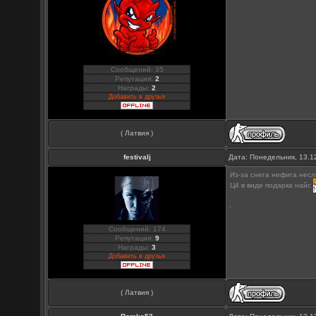
Сообщений: 35
Репутация:
2
Награды:
2
Добавить в друзья
( Латвия )
festivalj
Дата: Понедельник, 13.1
Из-за снега нефига нес
Ц4 в виде подарка найс
Сообщений: 174
Репутация:
9
Награды:
3
Добавить в друзья
( Латвия )