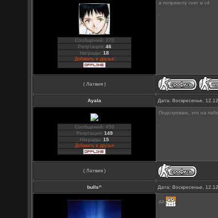
а поприколу снег и c4
Сообщений: 270
Репутация:
46
Награды:
18
Добавить в друзья
( Латвия )
Ayala
Дата: Воскресенье, 12.1
Подозреваю, это на паб
Сообщений: 450
Репутация:
149
Награды:
15
Добавить в друзья
( Латвия )
bulls^
Дата: Воскресенье, 12.1
да