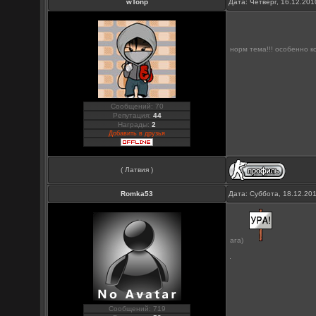
wTonp
Дата: Четверг, 16.12.20
норм тема!!! особенно к
Сообщений: 70
Репутация:
44
Награды:
2
Добавить в друзья
( Латвия )
Romka53
Дата: Суббота, 18.12.20
ага)
Сообщений: 719