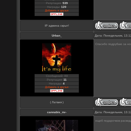
Репутация:
539
Награды:
120
Добавить в друзья
IP админа скрыт!
Urban_
Дата: Понедельник, 13.1
Спасибо подрубаю за но
Сообщений: 89
Репутация:
11
Награды:
4
Добавить в друзья
( Латвия )
cannabis_nv-
Дата: Понедельник, 13.1
ещеб подарочков раскид