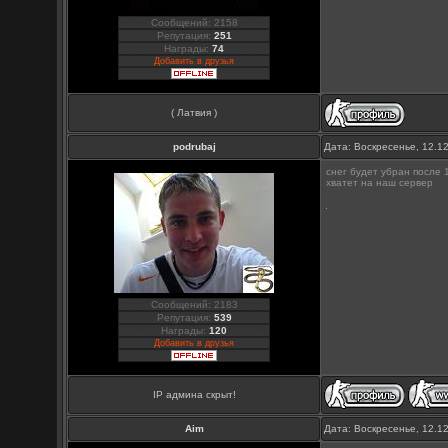
Сообщений: 2158
Репутация:
251
Награды:
74
Добавить в друзья
( Латвия )
podrubaj
Дата: Воскресенье, 12.1
снег будет убран после 
хватет на наш сервер
Сообщений: 2183
Репутация:
539
Награды:
120
Добавить в друзья
IP админа скрыт!
Aim
Дата: Воскресенье, 12.1