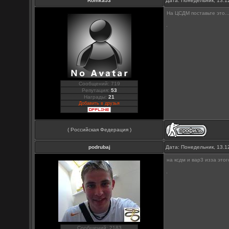
Romka53
Дата: Понедельник, 13.1
На ЦСДМ поставьте это...
Сообщений: 719
Репутация:
53
Награды:
21
Добавить в друзья
( Российская Федерация )
podrubaj
Дата: Понедельник, 13.1
на ксдм и вар3 изза этог
Сообщений: 2183