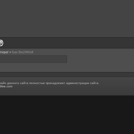
итера!
»
Бан BwZ#Wolf
зайн данного сайта полностью принадлежит администрации сайта.
@live.com