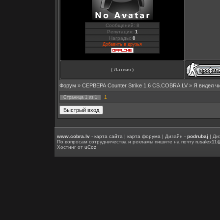
Сообщений: 8
Репутация:
1
Награды:
0
Добавить в друзья
( Латвия )
Форум
»
СЕРВЕРА Counter Strike 1.6 CS.COBRA.LV
»
Я видел ч
1
Страница
1
из
1
www.cobra.lv
-
карта сайта
|
карта форума
| Дизайн -
podrubaj
| Ди
По вопросам сотрудничества и рекламы пишите на почту
rusalex11
Хостинг от
uCoz