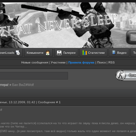
ownLoads
Комьюнити
Галереи
Статистики
Видео
Т
Новые сообщения
|
Участники
|
Правила форума
|
Поиск
|
RSS
итера!
»
Бан BwZ#Wolf
енье, 13.12.2009, 01:42 | Сообщение #
1
lf
 нагло (типо не палится) сслилался на то что играет по звуку. пока я писла демо, он нира
ом что он Читер...
ЕМО кину...(я уже посмотрел, там всё видно) только жаль что один момент не попапл в дем