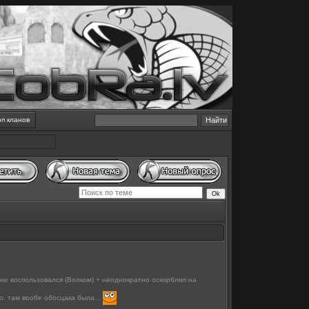
оп кланов
зу не воспользовался (Волком) + неоднократно оскорблял на
о. там вообе обосцака была...