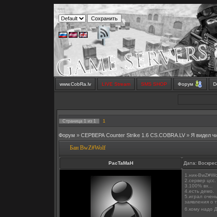
www.CobRa.lv
LIVE Stream
SMS SHOP
Форум
D
1
Страница
1
из
1
Форум
»
СЕРВЕРА Counter Strike 1.6 CS.COBRA.LV
»
Я видел ч
Бан BwZ#Wolf
PacTaMaH
Дата: Воскрес
1.ник-BwZ#Wo
2.сервер цсс.
3.100% вх...
4.есть демо.
5.играл очень
заявления о т
6.кому надо Д