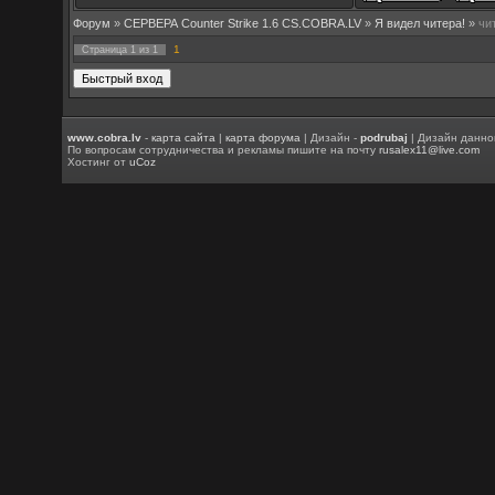
Форум
»
СЕРВЕРА Counter Strike 1.6 CS.COBRA.LV
»
Я видел читера!
»
чи
1
Страница
1
из
1
www.cobra.lv
-
карта сайта
|
карта форума
| Дизайн -
podrubaj
| Дизайн данно
По вопросам сотрудничества и рекламы пишите на почту
rusalex11@live.com
Хостинг от
uCoz