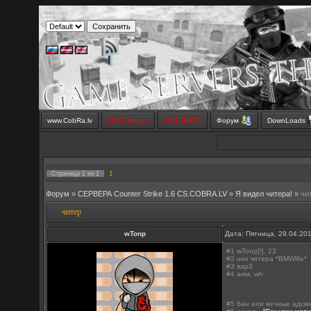
www.CobRa.lv
LIVE Stream
SMS SHOP
Форум
DownLoads
1
Страница
1
из
1
Форум
»
СЕРВЕРА Counter Strike 1.6 CS.COBRA.LV
»
Я видел читера!
»
чи
читер
wTonp
Дата: Пятница, 29.04.20
#1 wTonp[!], 23
#2 ник читера *BMWlife*
#3 вар3
#4 аим, wh
#5 бан или вечные адск