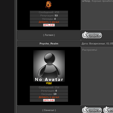
wTonp
, Хорошо проабота
Сообщений: 456
Репутация:
53
Награды:
4
Добавить в друзья
( Латвия )
Psycho_Realm
Дата: Воскресенье, 01.0
Растрелять!
Сообщений: 254
Репутация:
0
Награды:
10
Добавить в друзья
( Сенегал )