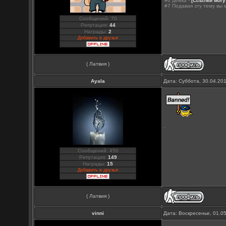
#6 демка -
[Ссылки могу
#7 Подавая эту тему вы
Сообщений: 70
Репутация:
44
Награды:
2
Добавить в друзья
( Латвия )
Ayala
Дата: Суббота, 30.04.20
Сообщений: 450
Репутация:
149
Награды:
15
Добавить в друзья
( Латвия )
vinni
Дата: Воскресенье, 01.0