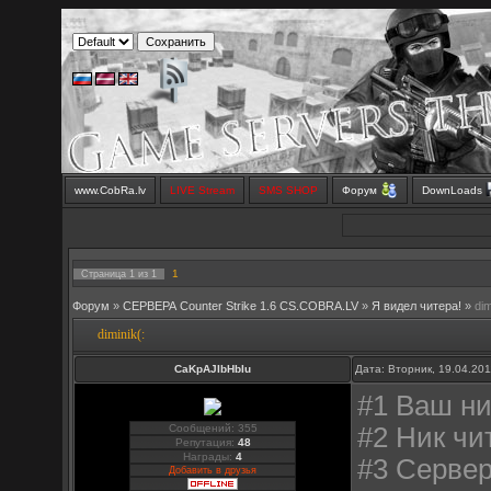
www.CobRa.lv
LIVE Stream
SMS SHOP
Форум
DownLoads
1
Страница
1
из
1
Форум
»
СЕРВЕРА Counter Strike 1.6 CS.COBRA.LV
»
Я видел читера!
»
dim
diminik(:
CaKpAJIbHbIu
Дата: Вторник, 19.04.20
#1 Ваш ни
Сообщений: 355
#2 Ник чи
Репутация:
48
Награды:
4
#3 Сервер
Добавить в друзья