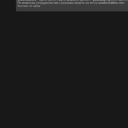
По вопросам сотрудничества и рекламы пишите на почту
rusalex11@live.com
Хостинг от
uCoz