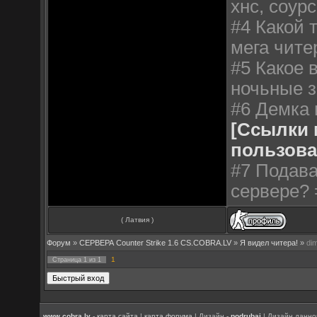
хнс, соурс
#4 Какой т
мега чите
#5 Какое 
ночьные з
#6 Демка 
[Ссылки 
пользова
#7 Подава
сервере? 
( Латвия )
Форум
»
СЕРВЕРА Counter Strike 1.6 CS.COBRA.LV
»
Я видел читера!
»
dim
1
Страница
1
из
1
www.cobra.lv
-
карта сайта
|
карта форума
| Дизайн -
podrubaj
| Дизайн данно