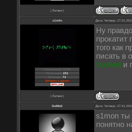
( Латвия )
s1m0n
Дата: Четверг, 27.01.20
Ну правдо
прокатит 
того как 
писать в 
пробел
и 
Сообщений: 2158
Репутация:
251
Награды:
74
Добавить в друзья
( Латвия )
DuMbI4
Дата: Четверг, 27.01.20
s1mon ты 
понятно н