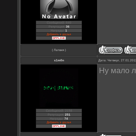
Сообщений: 640
Репутация:
36
Награды:
1
Добавить в друзья
( Латвия )
s1m0n
Дата: Четверг, 27.01.20
Ну мало л
Сообщений: 2158
Репутация:
251
Награды:
74
Добавить в друзья