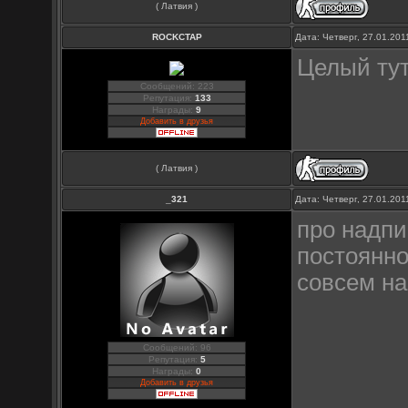
( Латвия )
ROCKCTAP
Дата: Четверг, 27.01.20
Целый ту
Сообщений: 223
Репутация:
133
Награды:
9
Добавить в друзья
( Латвия )
_321
Дата: Четверг, 27.01.20
про надпи
постоянно
совсем на
Сообщений: 96
Репутация:
5
Награды:
0
Добавить в друзья