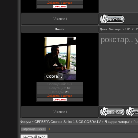
Добавить в друзья
( Латвия )
Dombr
Дата: Четверг, 27.01.20
рокстар..
Сообщений: 827
Репутация:
89
Награды:
21
Добавить в друзья
( Латвия )
Форум
»
СЕРВЕРА Counter Strike 1.6 CS.COBRA.LV
»
Я видел читера!
»
Pa
1
Страница
1
из
1