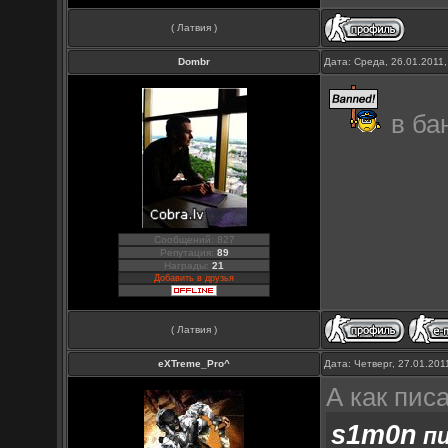
( Латвия )
Dombr
Дата: Среда, 26.01.2011
в ба
Сообщений: 827
Репутация:
89
Награды:
21
Добавить в друзья
( Латвия )
eXTreme_Pro^
Дата: Четверг, 27.01.20
А как пис
s1m0n
пи