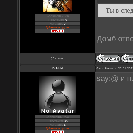
Ты в сле
Сообщений: 36
Репутация:
0
Награды:
0
Добавить в друзья
Домб отв
( Латвия )
DuMbI4
Дата: Четверг, 27.01.20
say:@ и п
Сообщений: 640
Репутация:
36
Награды:
1
Добавить в друзья