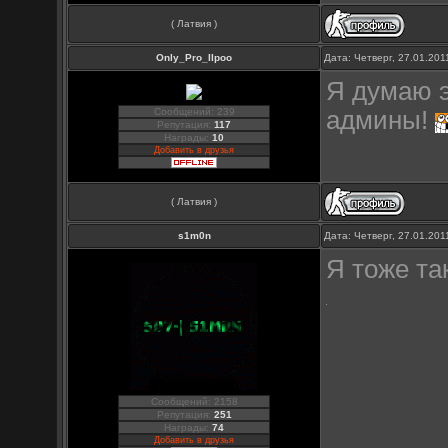
( Латвия )
Only_Pro_IIpoo
Дата: Четверг, 27.01.20
Я думаю э
Сообщений: 239
админы!
Репутация:
117
Награды:
10
Добавить в друзья
( Латвия )
s1m0n
Дата: Четверг, 27.01.20
Я тоже т
Сообщений: 2158
Репутация:
251
Награды:
74
Добавить в друзья