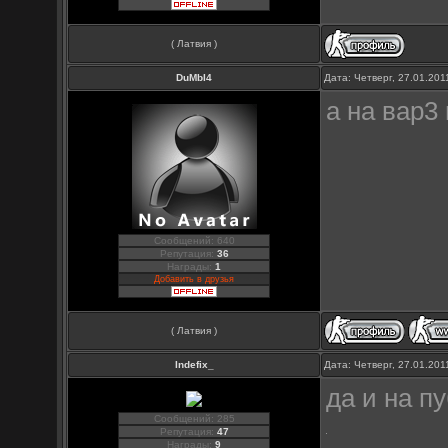
( Латвия )
DuMbI4
Дата: Четверг, 27.01.20
а на вар3
Сообщений: 640
Репутация:
36
Награды:
1
Добавить в друзья
( Латвия )
Indefix_
Дата: Четверг, 27.01.20
да и на п
Сообщений: 285
Репутация:
47
Награды:
9