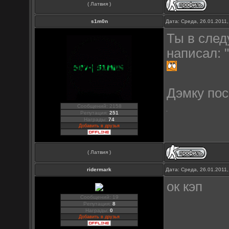
( Латвия )
s1m0n
Дата: Среда, 26.01.2011
Ты в след
написал: 
Дэмку пос
Сообщений: 2158
Репутация:
251
Награды:
74
Добавить в друзья
( Латвия )
ridermark
Дата: Среда, 26.01.2011
ок кэп
Сообщений: 19
Репутация:
8
Награды:
0
Добавить в друзья