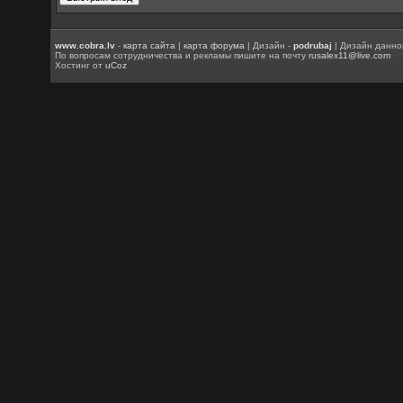
www.cobra.lv
-
карта сайта
|
карта форума
| Дизайн -
podrubaj
| Дизайн данно
По вопросам сотрудничества и рекламы пишите на почту
rusalex11@live.com
Хостинг от
uCoz