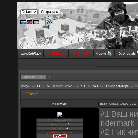
www.CobRa.lv
LIVE Stream
SMS SHOP
Форум
DownLoads
1
Страница
1
из
1
Форум
»
СЕРВЕРА Counter Strike 1.6 CS.COBRA.LV
»
Я видел читера!
»
Pa
Pachy*
ridermark
Дата: Среда, 26.01.2011
#1 Ваш ни
Сообщений: 19
ridermark
Репутация:
8
Награды:
0
#2 Ник чи
Добавить в друзья