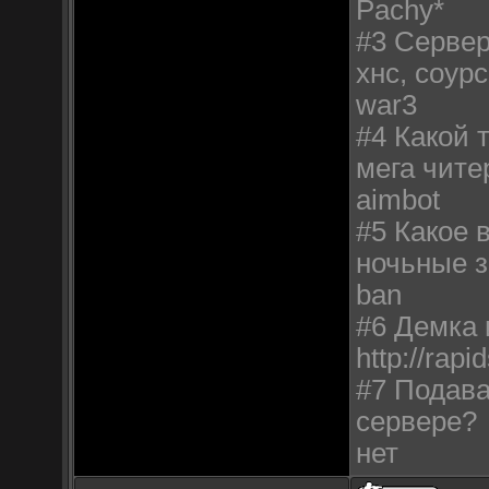
Pachy*
#3 Сервер
хнс, соурс
war3
#4 Какой т
мега чите
aimbot
#5 Какое 
ночьные з
ban
#6 Демка 
http://rap
#7 Подава
сервере?
нет