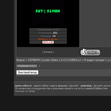
Сообщений: 2158
Репутация:
251
Награды:
74
Добавить в друзья
( Латвия )
Форум
»
СЕРВЕРА Counter Strike 1.6 CS.COBRA.LV
»
Я видел читера!
»
до
1
Страница
1
из
1
www.cobra.lv
-
карта сайта
|
карта форума
| Дизайн -
podrubaj
| Дизайн данно
По вопросам сотрудничества и рекламы пишите на почту
rusalex11@live.com
Хостинг от
uCoz