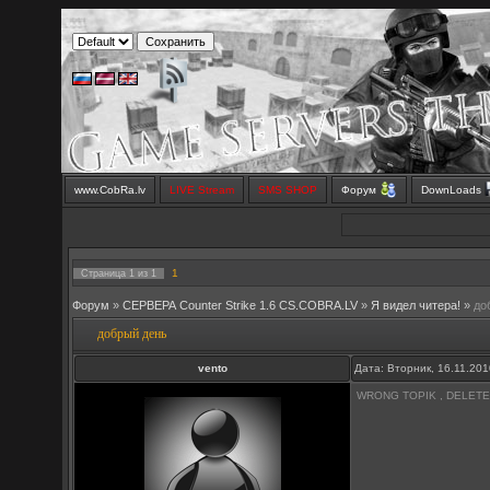
www.CobRa.lv
LIVE Stream
SMS SHOP
Форум
DownLoads
1
Страница
1
из
1
Форум
»
СЕРВЕРА Counter Strike 1.6 CS.COBRA.LV
»
Я видел читера!
»
до
добрый день
vento
Дата: Вторник, 16.11.20
WRONG TOPIK , DELETE