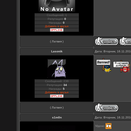
Сообщений: 1
Репутация:
0
Награды:
0
Добавить в друзья
( Латвия )
Lasonik
Дата: Вторник, 16.11.20
Сообщений: 236
Репутация:
34
Награды:
5
Добавить в друзья
( Латвия )
s1m0n
Дата: Вторник, 16.11.20
Мдемс