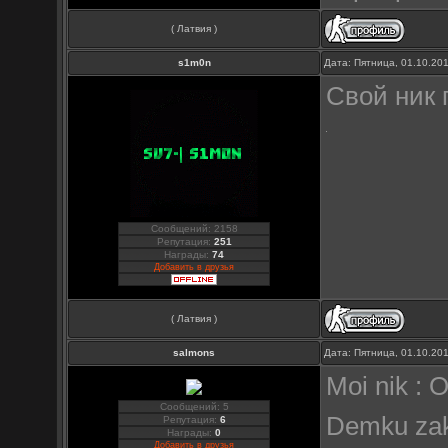
( Латвия )
s1m0n
Дата: Пятница, 01.10.20
Свой ник 
Сообщений: 2158
Репутация:
251
Награды:
74
Добавить в друзья
( Латвия )
salmons
Дата: Пятница, 01.10.20
Moi nik :
Сообщений: 5
Demku zaki
Репутация:
6
Награды:
0
Добавить в друзья