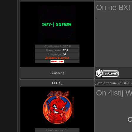
Он не ВХ
Сообщений: 2158
Репутация:
251
Награды:
74
Добавить в друзья
( Латвия )
FELIX_
Дата: Вторник, 26.10.20
On 4istij 
С
Сообщений: 35