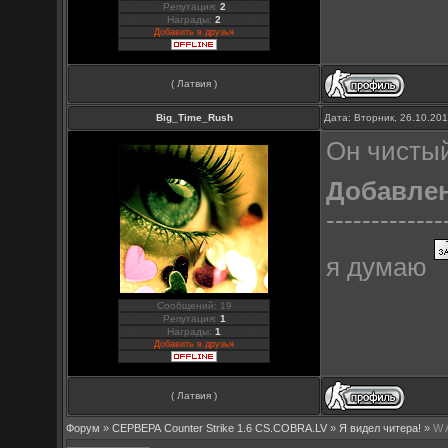
Репутация:
2
Награды:
2
Добавить в друзья
( Латвия )
Big_Time_Rush
Дата: Вторник, 26.10.20
Он чистый
Добавле
-------------
я думаю
Сообщений: 19
Репутация:
1
Награды:
1
Добавить в друзья
( Латвия )
Форум
»
СЕРВЕРА Counter Strike 1.6 CS.COBRA.LV
»
Я видел читера!
»
W 