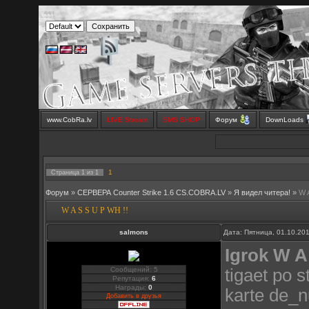
www.CobRa.lv
LIVE Stream
SMS SHOP
Форум
DownLoads
1
Страница
1
из
1
Форум
»
СЕРВЕРА Counter Strike 1.6 CS.COBRA.LV
»
Я видел читера!
»
W 
W A S S U P WH !!
salmons
Дата: Пятница, 01.10.20
Igrok W A
Сообщений: 5
tigaet po 
Репутация:
6
Награды:
0
karte de_nu
Добавить в друзья