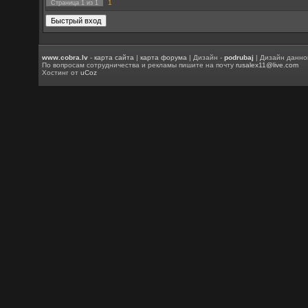
1
Страница
1
из
1
www.cobra.lv
-
карта сайта
|
карта форума
| Дизайн -
podrubaj
| Дизайн данно
По вопросам сотрудничества и рекламы пишите на почту
rusalex11@live.com
Хостинг от
uCoz