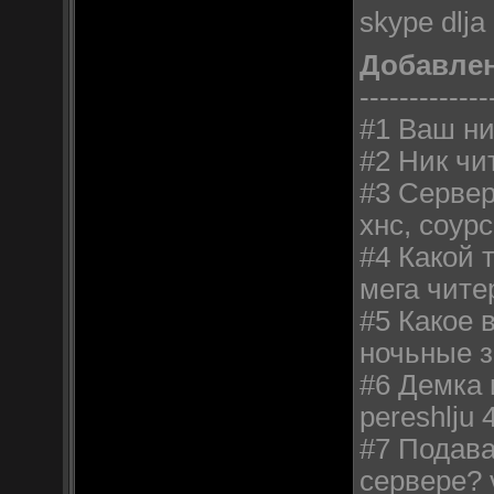
skype dlja
Добавле
-------------
#1 Ваш ни
#2 Ник чи
#3 Сервер
хнс, соур
#4 Какой т
мега чит
#5 Какое 
ночьные з
#6 Демка 
pereshlju
#7 Подава
сервере? 