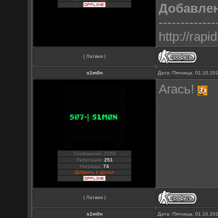
Добавле
-------------
http://rap
( Латвия )
s1m0n
Дата: Пятница, 01.10.20
Агась!
Сообщений: 2158
Репутация:
251
Награды:
74
Добавить в друзья
( Латвия )
s1m0n
Дата: Пятница, 01.10.20