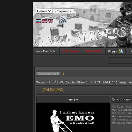
www.CobRa.lv
LIVE Stream
SMS SHOP
Форум
D
1
Страница
1
из
1
Форум
»
СЕРВЕРА Counter Strike 1.6 CS.COBRA.LV
»
Я видел ч
[Fad-Fan]*zZz
igarjok
Дата: Воскрес
#1 Ваш ник в 
#2 Ник читера
#3 Сервер на
#4 Какой тип 
#5 Какое вы 
#6 Демка или 