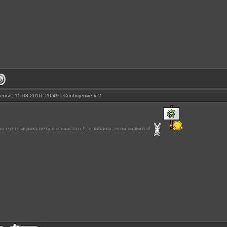
енье, 15.08.2010, 20:49 | Сообщение #
2
 но етого игрока нету в психостатс!.. я забаню, если появится!