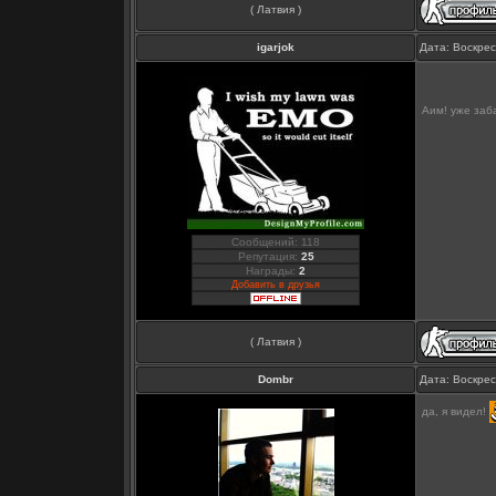
( Латвия )
igarjok
Дата: Воскрес
Аим! уже за
Сообщений: 118
Репутация:
25
Награды:
2
Добавить в друзья
( Латвия )
Dombr
Дата: Воскрес
да, я видел!