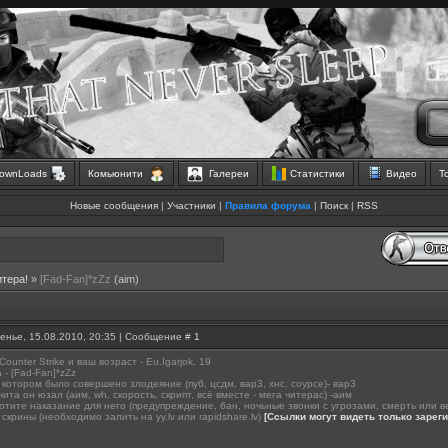
ownLoads
Комьюнити
Галереи
Статистики
Видео
Т
Новые сообщения
|
Участники
|
Правила форума
|
Поиск
|
RSS
итера!
»
[Fad-Fan]*zZz
(aim)
енье, 15.08.2010, 20:35 | Сообщение #
1
Counter Strike и ваш возраст - Eu.Igarjok, 19
 - [Fad-Fan]*zZz
 котором было совершено злодеяние (пуб, цсдм, вар3, хнс, соурсе)- вар3
чита он юзал (аим, wh, скорость, скрипт, всё вместе - мега читерас) -аим
хотите наказание для него (предупреждение, бан, ночьные звонки с угрозами, смерть или в
скрины (необходимо залить на yy.lv или rapidshare.lv)
[Ссылки могут видеть только зарег