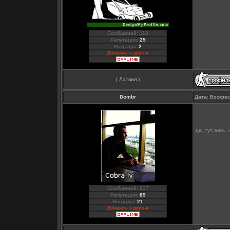
Сообщений: 118
Репутация:
25
Награды:
2
Добавить в друзья
( Латвия )
Dombr
Дата: Воскрес
да, тут аим..
Сообщений: 827
Репутация:
89
Награды:
21
Добавить в друзья