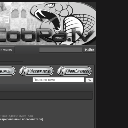
оп кланов
ечные адские муки) -бан
истрированные пользователи]