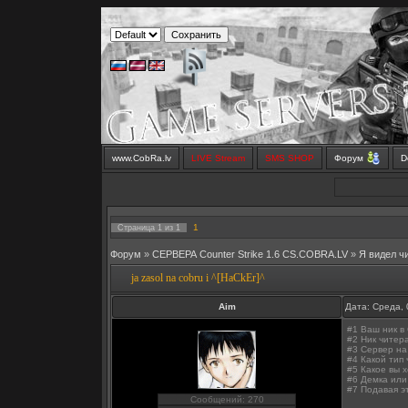
www.CobRa.lv
LIVE Stream
SMS SHOP
Форум
D
1
Страница
1
из
1
Форум
»
СЕРВЕРА Counter Strike 1.6 CS.COBRA.LV
»
Я видел ч
ja zasol na cobru i ^[HaCkEr]^
Aim
Дата: Среда, 
#1 Ваш ник в C
#2 Ник читера 
#3 Сервер на
#4 Какой тип 
#5 Какое вы х
#6 Демка или 
#7 Подавая э
Сообщений: 270