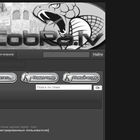
оп кланов
чные адские муки) - ban
егистрированные пользователи]