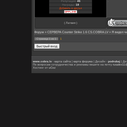
Репутация:
46
Награды:
18
Добавить в друзья
( Латвия )
Форум
»
СЕРВЕРА Counter Strike 1.6 CS.COBRA.LV
»
Я видел ч
1
Страница
1
из
1
www.cobra.lv
-
карта сайта
|
карта форума
| Дизайн -
podrubaj
| Ди
По вопросам сотрудничества и рекламы пишите на почту
rusalex11
Хостинг от
uCoz