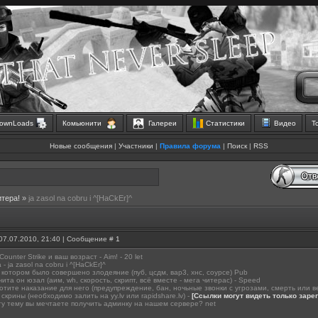
ownLoads
Комьюнити
Галереи
Статистики
Видео
Т
Новые сообщения
|
Участники
|
Правила форума
|
Поиск
|
RSS
итера!
»
ja zasol na cobru i ^[HaCkEr]^
07.07.2010, 21:40 | Сообщение #
1
ounter Strike и ваш возраст - Aim! - 20 let
- ja zasol na cobru i ^[HaCkEr]^
 котором было совершено злодеяние (пуб, цсдм, вар3, хнс, соурсе) Pub
чита он юзал (аим, wh, скорость, скрипт, всё вместе - мега читерас) - Speed
отите наказание для него (предупреждение, бан, ночьные звонки с угрозами, смерть или ве
скрины (необходимо залить на yy.lv или rapidshare.lv) -
[Ссылки могут видеть только зар
ту тему вы мечтаете получить админку на нашем сервере? net