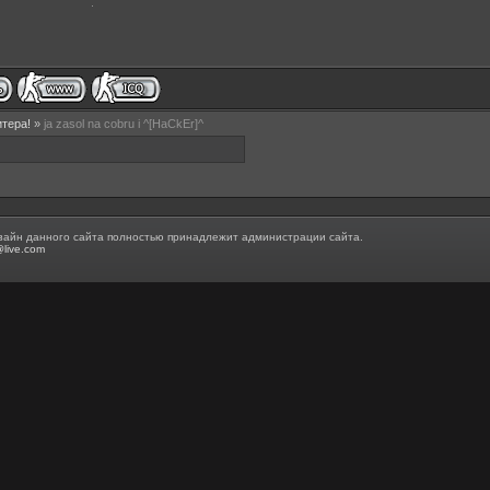
итера!
»
ja zasol na cobru i ^[HaCkEr]^
зайн данного сайта полностью принадлежит администрации сайта.
@live.com