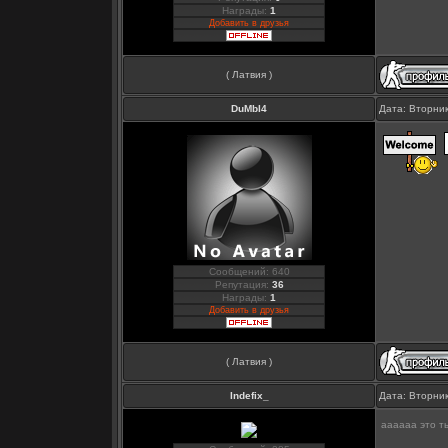
Награды:
1
Добавить в друзья
( Латвия )
DuMbI4
Дата: Вторник
Сообщений: 640
Репутация:
36
Награды:
1
Добавить в друзья
( Латвия )
Indefix_
Дата: Вторник
аааааа это ты