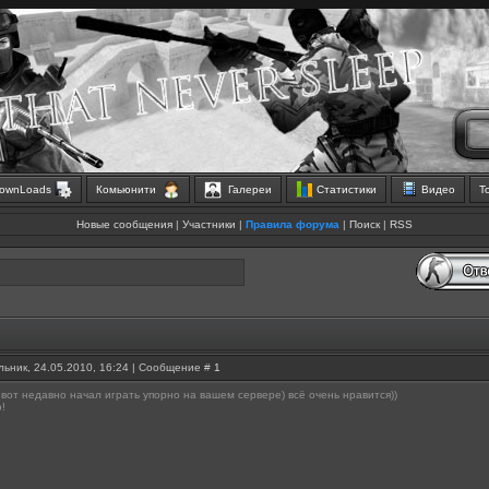
ownLoads
Комьюнити
Галереи
Статистики
Видео
Т
Новые сообщения
|
Участники
|
Правила форума
|
Поиск
|
RSS
ьник, 24.05.2010, 16:24 | Сообщение #
1
 вот недавно начал играть упорно на вашем сервере) всё очень нравится))
о!