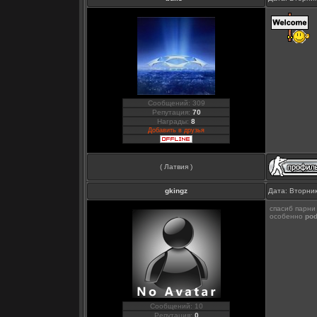
Сообщений: 309
Репутация:
70
Награды:
8
Добавить в друзья
( Латвия )
gkingz
Дата: Вторник
спасиб парни
особенно
pod
Сообщений: 10
Репутация:
0