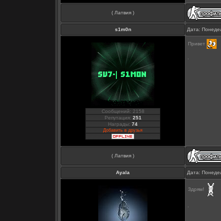
( Латвия )
s1m0n
Дата: Понедел
Привет
Сообщений: 2158
Репутация:
251
Награды:
74
Добавить в друзья
( Латвия )
Ayala
Дата: Понедел
Здрям!