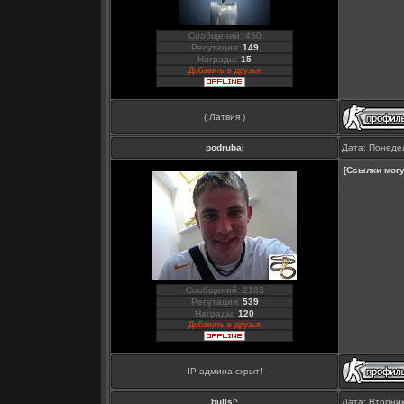
Сообщений: 450
Репутация:
149
Награды:
15
Добавить в друзья
( Латвия )
podrubaj
Дата: Понедел
[Ссылки могу
Сообщений: 2183
Репутация:
539
Награды:
120
Добавить в друзья
IP админа скрыт!
bulls^
Дата: Вторник