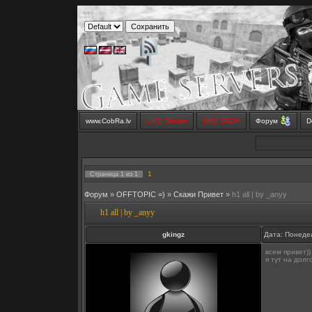
www.CobRa.lv
LIVE Stream
SMS SHOP
Форум
D
1
Страница
1
из
1
Форум
»
OFFTOPIC =)
»
Скажи Привет
»
h1 all | by _anyy
h1 all | by _anyy
gkingz
Дата: Понедел
всем привет))
я тут на долг