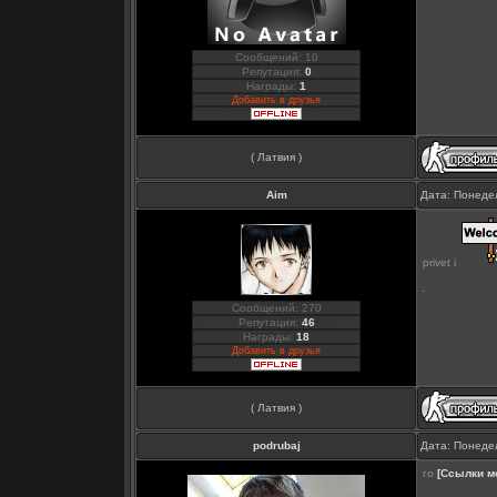
Сообщений: 10
Репутация:
0
Награды:
1
Добавить в друзья
( Латвия )
Aim
Дата: Понедел
privet i
Сообщений: 270
Репутация:
46
Награды:
18
Добавить в друзья
( Латвия )
podrubaj
Дата: Понедел
го
[Ссылки м