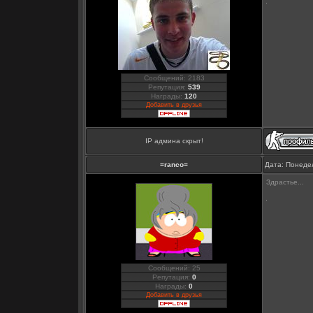
Сообщений: 2183
Репутация:
539
Награды:
120
Добавить в друзья
IP админа скрыт!
=ranco=
Дата: Понедел
Здрастье...
Сообщений: 25
Репутация:
0
Награды:
0
Добавить в друзья