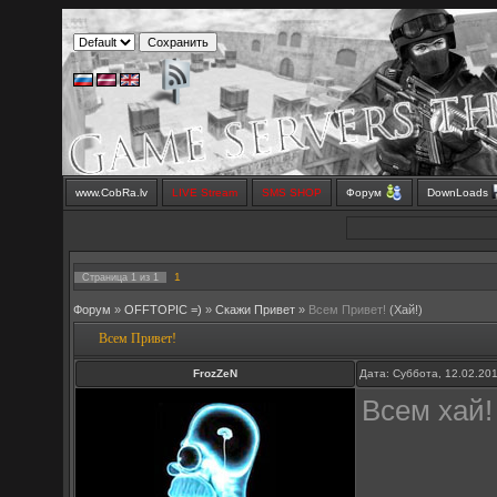
www.CobRa.lv
LIVE Stream
SMS SHOP
Форум
DownLoads
1
Страница
1
из
1
Форум
»
OFFTOPIC =)
»
Скажи Привет
»
Всем Привет!
(Хай!)
Всем Привет!
FrozZeN
Дата: Суббота, 12.02.20
Всем хай