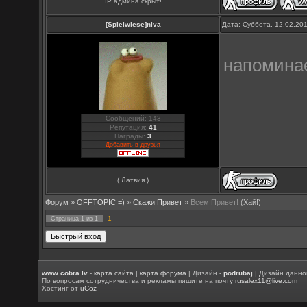
IP админа скрыт!
[Spielwiese]niva
Дата: Суббота, 12.02.20
напомина
Сообщений: 143
Репутация:
41
Награды:
3
Добавить в друзья
( Латвия )
Форум
»
OFFTOPIC =)
»
Скажи Привет
»
Всем Привет!
(Хай!)
1
Страница
1
из
1
www.cobra.lv
-
карта сайта
|
карта форума
| Дизайн -
podrubaj
| Дизайн данно
По вопросам сотрудничества и рекламы пишите на почту
rusalex11@live.com
Хостинг от
uCoz