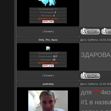
Сообщений: 17
Репутация:
1
Награды:
1
Добавить в друзья
( Латвия )
Only_Pro_IIpoo
Дата: Суббота, 12.02.20
ЗДАРОВ
Сообщений: 239
Репутация:
117
Награды:
10
Добавить в друзья
( Латвия )
podrubaj
Дата: Суббота, 12.02.20
для
***
4ко
#1 в назв