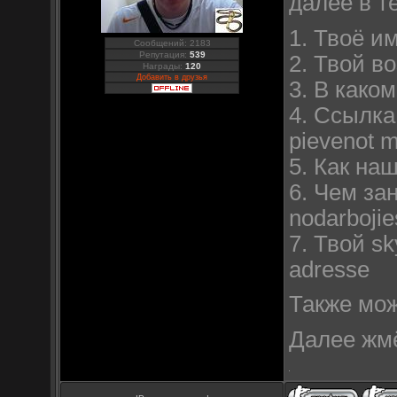
далее в т
1. Твоё им
Сообщений: 2183
Репутация:
539
2. Твой во
Награды:
120
Добавить в друзья
3. В каком
4. Ссылка
pievenot m
5. Как наш
6. Чем за
nodarbojies
7. Твой sk
adresse
Также мож
Далее жм